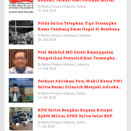
Kendari Terkait Aset Puluhan Miliar
Di Berita Utama, Hukum, Sultra
31 Juli 2026
Polda Sultra Tetapkan Tiga Tersangka
Kasus Tambang Emas Ilegal di Bombana
Di Berita Utama, Bombana, Hukum
26 Juli 2026
Prof. Mahfud MD Soroti Kejanggalan
Pengalihan Penyelidikan Tersangka
Febrie Adriansyah
Di Berita Utama, Hukum, Jakarta
13 Juli 2026
Perkuat Advokasi Pers, Wakil Ketua PWI
Sultra Resmi Dilantik Menjadi Advokat
PERADI
Di Berita Utama, Hukum, Sultra
12 Juli 2026
KPH Sultra Bongkar Dugaan Korupsi
Rp890 Miliar, DPRD Sultra Gelar RDP
Di Berita Utama, Hukum, Sultra
7 Juli 2026