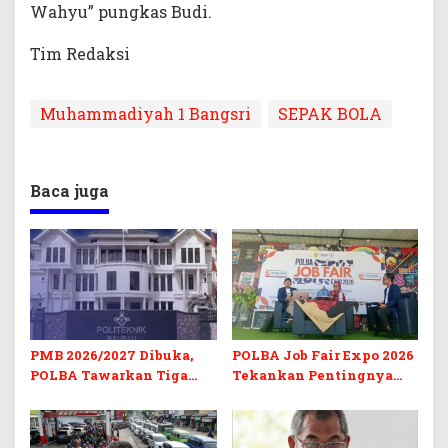
Wahyu” pungkas Budi.
Tim Redaksi
Muhammadiyah 1 Bangsri
SEPAK BOLA
Baca juga
PMB 2026/2027 Dibuka,
POLBA Job Fair Expo 2026
POLBA Tawarkan Tiga
Tekankan Pentingnya
Prodi Baru dan Program
Skill dan Sertifikasi di Era
Kuliah Gratis
Digital