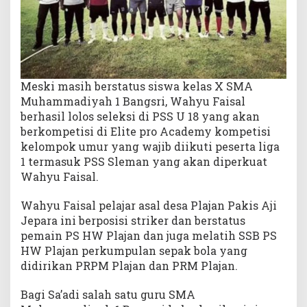
i
P
S
S
U
1
Meski masih berstatus siswa kelas X SMA
8
Muhammadiyah 1 Bangsri, Wahyu Faisal
E
berhasil lolos seleksi di PSS U 18 yang akan
l
berkompetisi di Elite pro Academy kompetisi
i
kelompok umur yang wajib diikuti peserta liga
t
1 termasuk PSS Sleman yang akan diperkuat
e
Wahyu Faisal.
P
r
Wahyu Faisal pelajar asal desa Plajan Pakis Aji
o
A
Jepara ini berposisi striker dan berstatus
c
pemain PS HW Plajan dan juga melatih SSB PS
a
HW Plajan perkumpulan sepak bola yang
d
didirikan PRPM Plajan dan PRM Plajan.
e
m
Bagi Sa’adi salah satu guru SMA
y