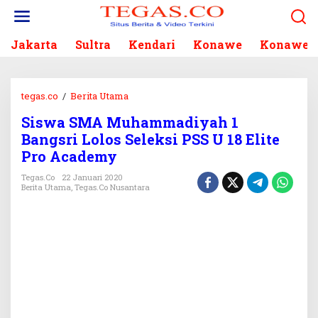
L
e
w
Jakarta
Sultra
Kendari
Konawe
Konawe S
a
t
i
k
tegas.co
/
Berita Utama
S
e
i
k
Siswa SMA Muhammadiyah 1
s
o
Bangsri Lolos Seleksi PSS U 18 Elite
w
n
a
Pro Academy
t
S
e
Tegas.co
22 Januari 2020
M
Berita Utama
,
Tegas.co Nusantara
n
A
M
u
h
a
m
m
a
d