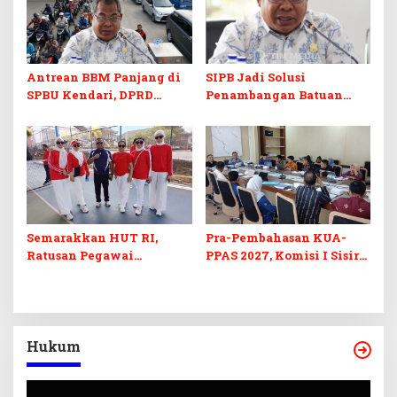
Antrean BBM Panjang di
SIPB Jadi Solusi
SPBU Kendari, DPRD
Penambangan Batuan
Sultra Duga Sistem
Komoditas ex-Golongan C
Barcode Curang
di Sultra
Semarakkan HUT RI,
Pra-Pembahasan KUA-
Ratusan Pegawai
PPAS 2027, Komisi I Sisir
Sekretariat DPRD Sultra
Program Prioritas
Ikuti Lomba Bola Gotong
Berkelanjutan
Hukum