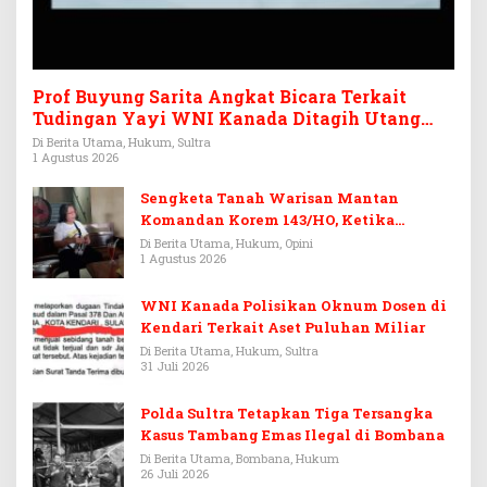
Prof Buyung Sarita Angkat Bicara Terkait
Tudingan Yayi WNI Kanada Ditagih Utang
Rp3,6 Miliar
Di Berita Utama, Hukum, Sultra
1 Agustus 2026
Sengketa Tanah Warisan Mantan
Komandan Korem 143/HO, Ketika
Warisan Menjadi Arena Pemerasan
Di Berita Utama, Hukum, Opini
1 Agustus 2026
WNI Kanada Polisikan Oknum Dosen di
Kendari Terkait Aset Puluhan Miliar
Di Berita Utama, Hukum, Sultra
31 Juli 2026
Polda Sultra Tetapkan Tiga Tersangka
Kasus Tambang Emas Ilegal di Bombana
Di Berita Utama, Bombana, Hukum
26 Juli 2026