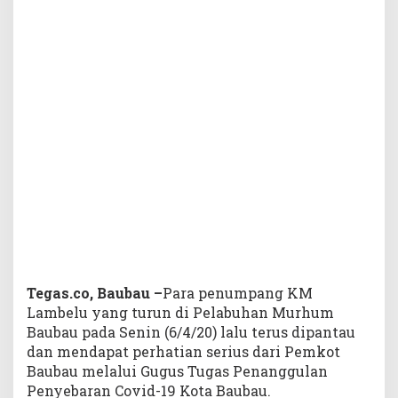
s
P
a
n
t
a
u
P
e
n
u
m
p
a
n
g
K
Tegas.co, Baubau –
Para penumpang KM
a
Lambelu yang turun di Pelabuhan Murhum
p
Baubau pada Senin (6/4/20) lalu terus dipantau
a
dan mendapat perhatian serius dari Pemkot
l
Baubau melalui Gugus Tugas Penanggulan
L
Penyebaran Covid-19 Kota Baubau.
a