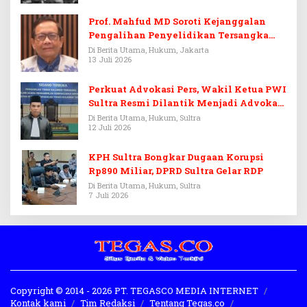
Prof. Mahfud MD Soroti Kejanggalan
Pengalihan Penyelidikan Tersangka
Febrie Adriansyah
Di Berita Utama, Hukum, Jakarta
13 Juli 2026
Perkuat Advokasi Pers, Wakil Ketua PWI
Sultra Resmi Dilantik Menjadi Advokat
PERADI
Di Berita Utama, Hukum, Sultra
12 Juli 2026
KPH Sultra Bongkar Dugaan Korupsi
Rp890 Miliar, DPRD Sultra Gelar RDP
Di Berita Utama, Hukum, Sultra
7 Juli 2026
Copyright © 2014 - 2026 PT. TEGASCO MEDIA INTERNET
Kontak kami
Tim Redaksi
Tentang Tegas.co