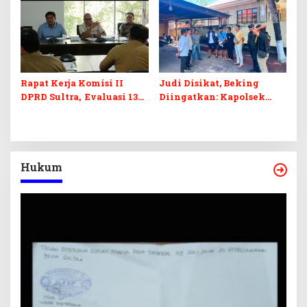
Penerimaan Negara dan
Digital dan Penguatan
Kepastian Investasi
Ekraf
Rapat Kerja Komisi II
Judi Disikat, Beking
DPRD Sultra, Evaluasi 13
Diingatkan: Kapolsek
OPD
Murhum Tegaskan Tak
Ada yang Kebal Hukum
Hukum