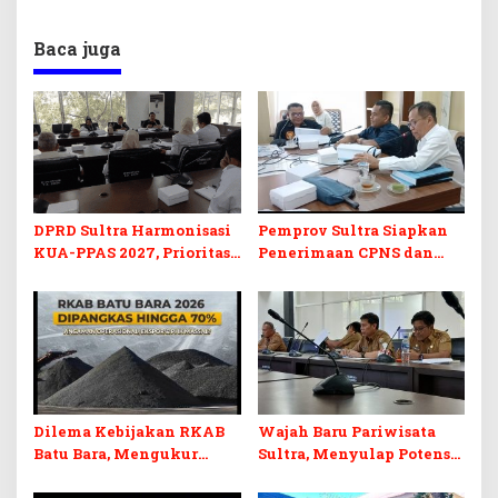
Baca juga
DPRD Sultra Harmonisasi
Pemprov Sultra Siapkan
KUA-PPAS 2027, Prioritas
Penerimaan CPNS dan
Pendidikan, Kebudayaan,
PPPK 2027, DPRD Sultra
dan Pelunasan Utang
Desak Formasi Disabilitas
Infrastruktur
Dilema Kebijakan RKAB
Wajah Baru Pariwisata
Batu Bara, Mengukur
Sultra, Menyulap Potensi
Keseimbangan
Lokal Lewat Sentuhan