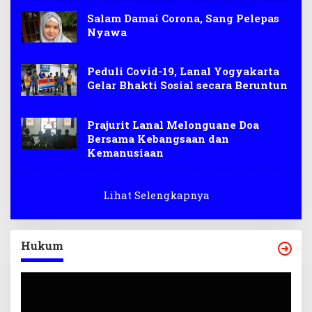
Salam Damai Corona, Sang Pelepas
Nyawa
Peduli Covid-19, Lanal Yogyakarta
Gelar Bhakti Sosial secara Beruntun
Prajurit Lanal Melonguane Doa
Bersama Kebangsaan dan
Kemanusiaan
Lihat Selengkapnya
Hukum