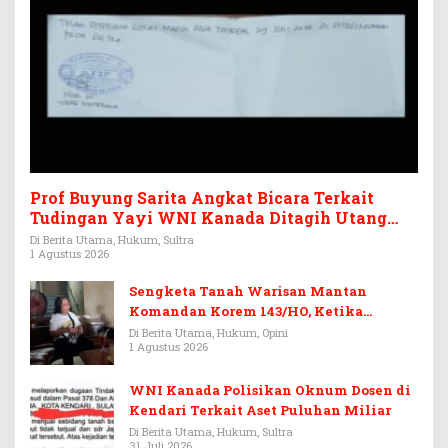
Prof Buyung Sarita Angkat Bicara Terkait
Tudingan Yayi WNI Kanada Ditagih Utang
Rp3,6 Miliar
Di Berita Utama, Hukum, Sultra
1 Agustus 2026
Sengketa Tanah Warisan Mantan
Komandan Korem 143/HO, Ketika
Warisan Menjadi Arena Pemerasan
Di Berita Utama, Hukum, Opini
1 Agustus 2026
WNI Kanada Polisikan Oknum Dosen di
Kendari Terkait Aset Puluhan Miliar
Di Berita Utama, Hukum, Sultra
31 Juli 2026