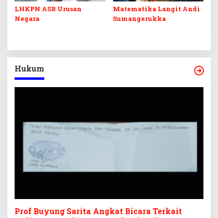
LHKPN ASR Urusan
Matematika Langit Andi
Negara
Sumangerukka
Hukum
Prof Buyung Sarita Angkat Bicara Terkait