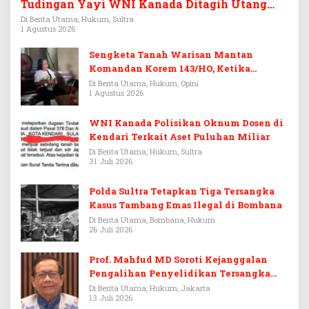
Tudingan Yayi WNI Kanada Ditagih Utang
Rp3,6 Miliar
Di Berita Utama, Hukum, Sultra
1 Agustus 2026
Sengketa Tanah Warisan Mantan
Komandan Korem 143/HO, Ketika
Warisan Menjadi Arena Pemerasan
Di Berita Utama, Hukum, Opini
1 Agustus 2026
WNI Kanada Polisikan Oknum Dosen di
Kendari Terkait Aset Puluhan Miliar
Di Berita Utama, Hukum, Sultra
31 Juli 2026
Polda Sultra Tetapkan Tiga Tersangka
Kasus Tambang Emas Ilegal di Bombana
Di Berita Utama, Bombana, Hukum
26 Juli 2026
Prof. Mahfud MD Soroti Kejanggalan
Pengalihan Penyelidikan Tersangka
Febrie Adriansyah
Di Berita Utama, Hukum, Jakarta
13 Juli 2026