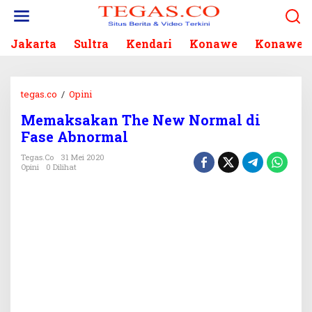
L
e
w
Jakarta
Sultra
Kendari
Konawe
Konawe S
a
t
i
k
tegas.co
/
Opini
M
e
e
k
Memaksakan The New Normal di
m
o
Fase Abnormal
a
n
k
Tegas.co
31 Mei 2020
t
s
Opini
0 Dilihat
e
a
n
k
a
n
T
h
e
N
e
w