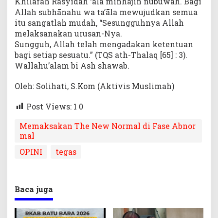
Khilafah Rasyidah ‘ala minhājin nubuwah. Bagi
Allah subhānahu wa ta’āla mewujudkan semua
itu sangatlah mudah, “Sesungguhnya Allah
melaksanakan urusan-Nya.
Sungguh, Allah telah mengadakan ketentuan
bagi setiap sesuatu.” (TQS ath-Thalaq [65] : 3).
Wallahu’alam bi Ash shawab.
Oleh: Solihati, S.Kom (Aktivis Muslimah)
Post Views: 1
0
Memaksakan The New Normal di Fase Abnor
mal
OPINI
tegas
Baca juga