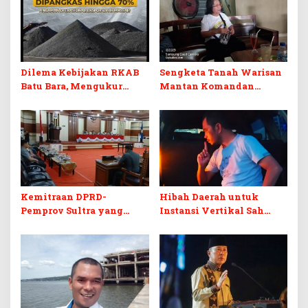
Dilema Kebijakan RKAB
Sengketa Tanah Warisan
Batu Bara, Mengukur
Mantan Komandan
Keseimbangan
Korem 143/HO, Ketika
Penerimaan Negara dan
Warisan Menjadi Arena
Kepastian Investasi
Pemerasan
Kemitraan DPRD-
Hibah Daerah untuk
Pemprov Sultra yang
Instansi Vertikal Sah
Retak
Secara Hukum, tapi
Terikat Syarat Ketat