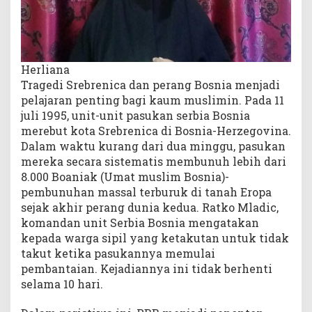
t
u
a
n
Herliana
U
m
Tragedi Srebrenica dan perang Bosnia menjadi
a
pelajaran penting bagi kaum muslimin. Pada 11
t
juli 1995, unit-unit pasukan serbia Bosnia
merebut kota Srebrenica di Bosnia-Herzegovina.
Dalam waktu kurang dari dua minggu, pasukan
mereka secara sistematis membunuh lebih dari
8.000 Boaniak (Umat muslim Bosnia)-
pembunuhan massal terburuk di tanah Eropa
sejak akhir perang dunia kedua. Ratko Mladic,
komandan unit Serbia Bosnia mengatakan
kepada warga sipil yang ketakutan untuk tidak
takut ketika pasukannya memulai
pembantaian. Kejadiannya ini tidak berhenti
selama 10 hari.