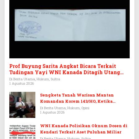
Prof Buyung Sarita Angkat Bicara Terkait
Tudingan Yayi WNI Kanada Ditagih Utang
Rp3,6 Miliar
Di Berita Utama, Hukum, Sultra
1 Agustus 2026
Sengketa Tanah Warisan Mantan
Komandan Korem 143/HO, Ketika
Warisan Menjadi Arena Pemerasan
Di Berita Utama, Hukum, Opini
1 Agustus 2026
WNI Kanada Polisikan Oknum Dosen di
Kendari Terkait Aset Puluhan Miliar
Di Berita Utama, Hukum, Sultra