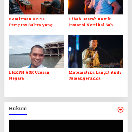
Kemitraan DPRD-
Hibah Daerah untuk
Pemprov Sultra yang
Instansi Vertikal Sah
Retak
Secara Hukum, tapi
Terikat Syarat Ketat
LHKPN ASR Urusan
Matematika Langit Andi
Negara
Sumangerukka
Hukum