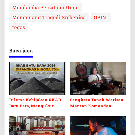
Mendamba Persatuan Umat
Mengenang Tragedi Srebenica
OPINI
tegas
Baca juga
Dilema Kebijakan RKAB
Sengketa Tanah Warisan
Batu Bara, Mengukur
Mantan Komandan
Keseimbangan
Korem 143/HO, Ketika
Penerimaan Negara dan
Warisan Menjadi Arena
Kepastian Investasi
Pemerasan