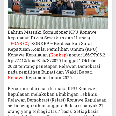
p
M
e
l
a
n
Bahrun Marzuki (komisioner KPU Konawe
t
kepulauan Divisi Sosdiklih dan Humas)
i
TEGAS.CO
,. KONKEP – Berdasarkan Surat
k
Keputusan Komisi Pemilihan Umum (KPU)
R
Konawe Kepulauan (
Konkep
) nomor 166/PP.06.2-
e
kpt/7412/kpu-Kab/X/2020 tanggal 1 Oktober
l
2020 tentang penetapan Relawan Demokrasi
a
pada pemilihan Bupati dan Wakil Bupati
w
Konawe
Kepulauan tahun 2020
a
n
D
Bercermin dari hal itu maka KPU Konawe
e
kepulauan melakukan Bimbingan Tekhnis
m
Relawan Demokrasi (Relasi) Konawe Kepulauan
o
serta pengukuhan anggota Relasi sebanyak 21
k
orang yang terbagi atas 7 basis. Setiap basis
r