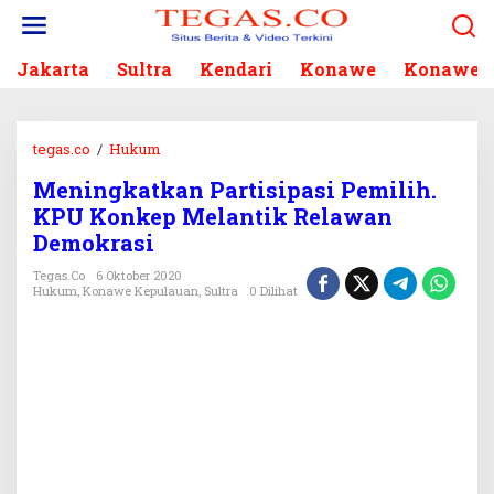
L
e
w
Jakarta
Sultra
Kendari
Konawe
Konawe S
a
t
i
k
tegas.co
/
Hukum
M
e
e
k
Meningkatkan Partisipasi Pemilih.
n
o
KPU Konkep Melantik Relawan
i
n
n
Demokrasi
t
g
e
Tegas.co
6 Oktober 2020
k
Hukum
,
Konawe Kepulauan
,
Sultra
0 Dilihat
n
a
t
k
a
n
P
a
r
t