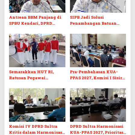
Antrean BBM Panjang di
SIPB Jadi Solusi
SPBU Kendari, DPRD
Penambangan Batuan
Sultra Duga Sistem
Komoditas ex-Golongan C
Barcode Curang
di Sultra
Semarakkan HUT RI,
Pra-Pembahasan KUA-
Ratusan Pegawai
PPAS 2027, Komisi I Sisir
Sekretariat DPRD Sultra
Program Prioritas
Ikuti Lomba Bola Gotong
Berkelanjutan
Komisi IV DPRD Sultra
DPRD Sultra Harmonisasi
Kritis dalam Harmonisasi
KUA-PPAS 2027, Prioritas