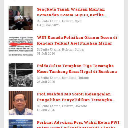
Sengketa Tanah Warisan Mantan
Komandan Korem 143/HO, Ketika
Warisan Menjadi Arena Pemerasan
Di Berita Utama, Hukum, Opini
1 Agustus 2026
WNI Kanada Polisikan Oknum Dosen di
Kendari Terkait Aset Puluhan Miliar
Di Berita Utama, Hukum, Sultra
31 Juli 2026
Polda Sultra Tetapkan Tiga Tersangka
Kasus Tambang Emas Ilegal di Bombana
Di Berita Utama, Bombana, Hukum
26 Juli 2026
Prof. Mahfud MD Soroti Kejanggalan
Pengalihan Penyelidikan Tersangka
Febrie Adriansyah
Di Berita Utama, Hukum, Jakarta
13 Juli 2026
Perkuat Advokasi Pers, Wakil Ketua PWI
Sultra Resmi Dilantik Menjadi Advokat