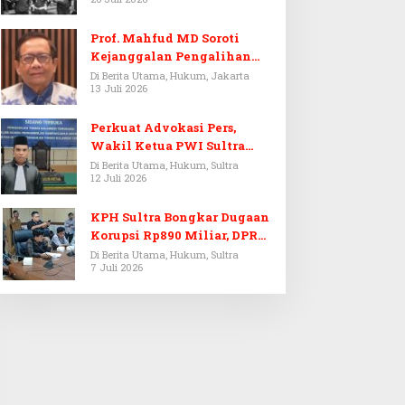
Prof. Mahfud MD Soroti
Kejanggalan Pengalihan
Penyelidikan Tersangka
Di Berita Utama, Hukum, Jakarta
13 Juli 2026
Febrie Adriansyah
Perkuat Advokasi Pers,
Wakil Ketua PWI Sultra
Resmi Dilantik Menjadi
Di Berita Utama, Hukum, Sultra
12 Juli 2026
Advokat PERADI
KPH Sultra Bongkar Dugaan
Korupsi Rp890 Miliar, DPRD
Sultra Gelar RDP
Di Berita Utama, Hukum, Sultra
7 Juli 2026