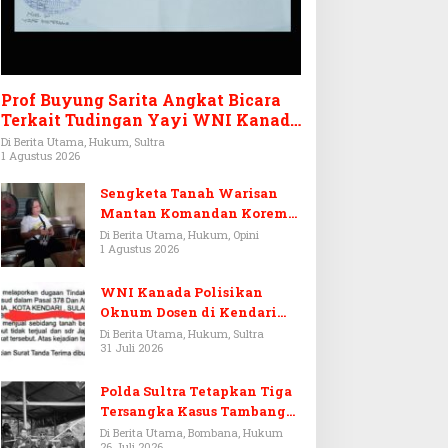
Prof Buyung Sarita Angkat Bicara
Terkait Tudingan Yayi WNI Kanada
Ditagih Utang Rp3,6 Miliar
Di Berita Utama, Hukum, Sultra
1 Agustus 2026
Sengketa Tanah Warisan
Mantan Komandan Korem
143/HO, Ketika Warisan
Di Berita Utama, Hukum, Opini
1 Agustus 2026
Menjadi Arena Pemerasan
WNI Kanada Polisikan
Oknum Dosen di Kendari
Terkait Aset Puluhan Miliar
Di Berita Utama, Hukum, Sultra
31 Juli 2026
Polda Sultra Tetapkan Tiga
Tersangka Kasus Tambang
Emas Ilegal di Bombana
Di Berita Utama, Bombana, Hukum
26 Juli 2026