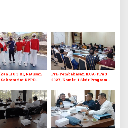
kan HUT RI, Ratusan
Pra-Pembahasan KUA-PPAS
 Sekretariat DPRD
2027, Komisi I Sisir Program
kuti Lomba Bola Gotong
Prioritas Berkelanjutan