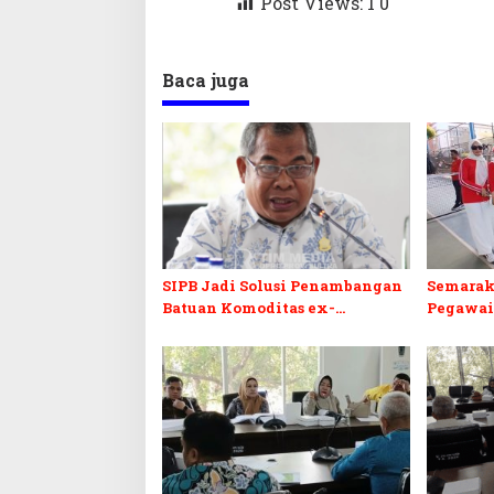
Post Views: 1
0
Baca juga
SIPB Jadi Solusi Penambangan
Semarak
Batuan Komoditas ex-
Pegawai
Golongan C di Sultra
Sultra I