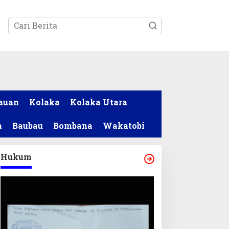
tutup
auan
Kolaka
Kolaka Utara
a
Baubau
Bombana
Wakatobi
Hukum