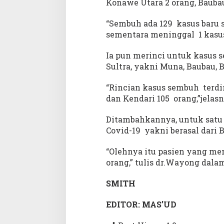
Konawe Utara 2 orang, Bauba
a
n
“Sembuh ada 129 kasus baru 
g
,
sementara meninggal 1 kasus,
1
M
Ia pun merinci untuk kasus s
e
Sultra, yakni Muna, Baubau, 
n
i
“Rincian kasus sembuh terdir
n
dan Kendari 105 orang,”jelasn
g
g
Ditambahkannya, untuk satu 
a
Covid-19 yakni berasal dari
l
“Olehnya itu pasien yang men
orang,” tulis dr.Wayong dalam
SMITH
EDITOR: MAS’UD