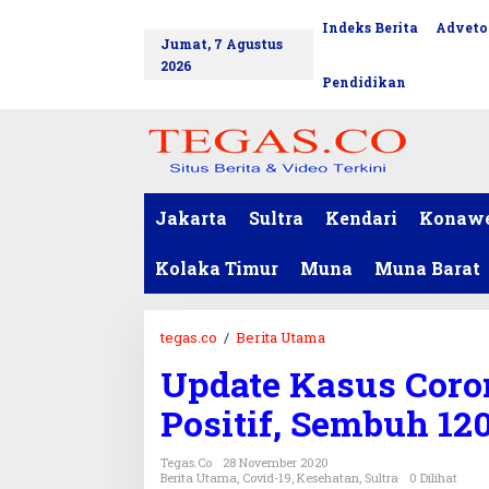
L
Indeks Berita
Adveto
tutup
e
Jumat, 7 Agustus
w
2026
a
Pendidikan
t
i
k
e
k
o
Jakarta
Sultra
Kendari
Konaw
n
t
Kolaka Timur
Muna
Muna Barat
e
n
tegas.co
/
Berita Utama
U
p
Update Kasus Coron
d
a
Positif, Sembuh 12
t
e
Tegas.co
28 November 2020
K
Berita Utama
,
Covid-19
,
Kesehatan
,
Sultra
0 Dilihat