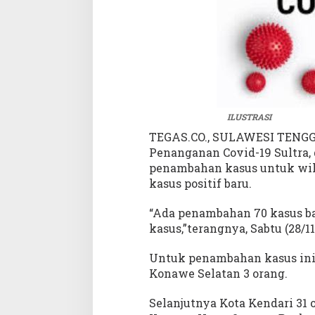
a
n
g
P
o
s
i
t
ILUSTRASI
i
TEGAS.CO., SULAWESI TENGGA
f
,
Penanganan Covid-19 Sultra
S
penambahan kasus untuk wila
e
kasus positif baru.
m
b
“Ada penambahan 70 kasus bar
u
kasus,”terangnya, Sabtu (28/11
h
1
Untuk penambahan kasus ini b
2
Konawe Selatan 3 orang.
0
O
Selanjutnya Kota Kendari 31 o
r