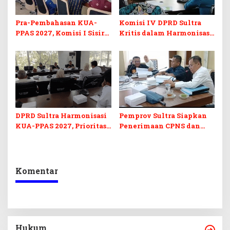
Pra-Pembahasan KUA-
Komisi IV DPRD Sultra
PPAS 2027, Komisi I Sisir
Kritis dalam Harmonisasi
Program Prioritas
KUA-PPAS 2027 dan
Berkelanjutan
Perubahan APBD 2026
DPRD Sultra Harmonisasi
Pemprov Sultra Siapkan
KUA-PPAS 2027, Prioritas
Penerimaan CPNS dan
Pendidikan, Kebudayaan,
PPPK 2027, DPRD Sultra
dan Pelunasan Utang
Desak Formasi Disabilitas
Infrastruktur
Komentar
Hukum