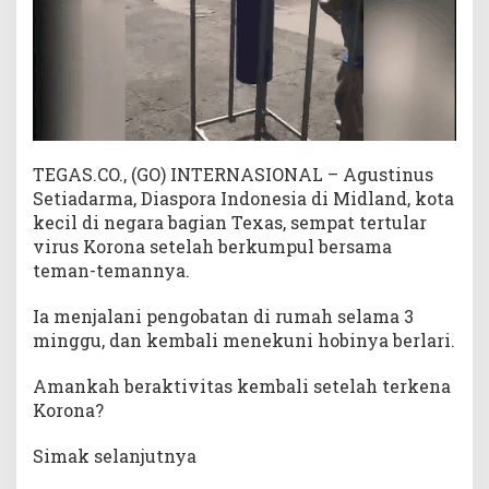
1
9
d
i
M
a
s
TEGAS.CO., (GO) INTERNASIONAL – Agustinus
a
P
Setiadarma, Diaspora Indonesia di Midland, kota
a
kecil di negara bagian Texas, sempat tertular
n
virus Korona setelah berkumpul bersama
d
teman-temannya.
e
m
Ia menjalani pengobatan di rumah selama 3
i
minggu, dan kembali menekuni hobinya berlari.
Amankah beraktivitas kembali setelah terkena
Korona?
Simak selanjutnya