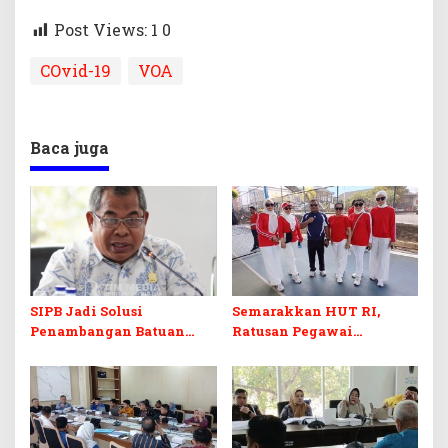
Post Views: 1
0
COvid-19
VOA
Baca juga
SIPB Jadi Solusi
Semarakkan HUT RI,
Penambangan Batuan
Ratusan Pegawai
Komoditas ex-Golongan C
Sekretariat DPRD Sultra
di Sultra
Ikuti Lomba Bola Gotong