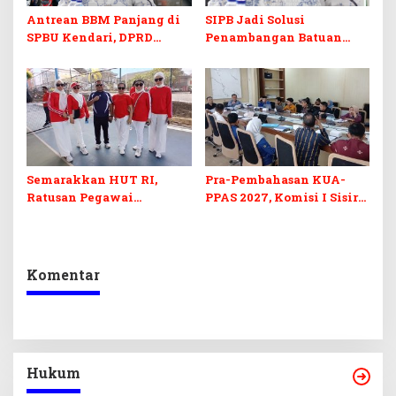
Antrean BBM Panjang di
SIPB Jadi Solusi
SPBU Kendari, DPRD
Penambangan Batuan
Sultra Duga Sistem
Komoditas ex-Golongan C
Barcode Curang
di Sultra
Semarakkan HUT RI,
Pra-Pembahasan KUA-
Ratusan Pegawai
PPAS 2027, Komisi I Sisir
Sekretariat DPRD Sultra
Program Prioritas
Ikuti Lomba Bola Gotong
Berkelanjutan
Komentar
Hukum