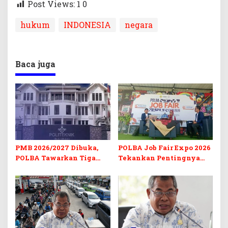
Post Views: 1
0
hukum
INDONESIA
negara
Baca juga
PMB 2026/2027 Dibuka,
POLBA Job Fair Expo 2026
POLBA Tawarkan Tiga
Tekankan Pentingnya
Prodi Baru dan Program
Skill dan Sertifikasi di Era
Kuliah Gratis
Digital