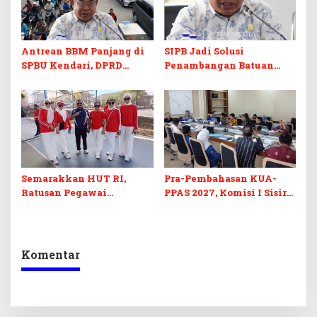
Antrean BBM Panjang di
SIPB Jadi Solusi
SPBU Kendari, DPRD
Penambangan Batuan
Sultra Duga Sistem
Komoditas ex-Golongan C
Barcode Curang
di Sultra
Semarakkan HUT RI,
Pra-Pembahasan KUA-
Ratusan Pegawai
PPAS 2027, Komisi I Sisir
Sekretariat DPRD Sultra
Program Prioritas
Ikuti Lomba Bola Gotong
Berkelanjutan
Komentar