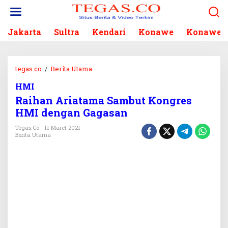
L
e
w
Jakarta
Sultra
Kendari
Konawe
Konawe S
a
t
i
k
tegas.co
/
Berita Utama
R
e
a
k
HMI
i
o
Raihan Ariatama Sambut Kongres
h
n
a
HMI dengan Gagasan
t
n
e
Tegas.co
11 Maret 2021
A
Berita Utama
n
r
i
a
t
a
m
a
S
a