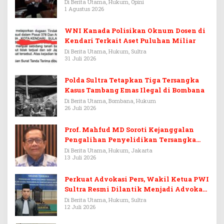
Warisan Menjadi Arena Pemerasan
Di Berita Utama, Hukum, Opini
1 Agustus 2026
WNI Kanada Polisikan Oknum Dosen di
Kendari Terkait Aset Puluhan Miliar
Di Berita Utama, Hukum, Sultra
31 Juli 2026
Polda Sultra Tetapkan Tiga Tersangka
Kasus Tambang Emas Ilegal di Bombana
Di Berita Utama, Bombana, Hukum
26 Juli 2026
Prof. Mahfud MD Soroti Kejanggalan
Pengalihan Penyelidikan Tersangka
Febrie Adriansyah
Di Berita Utama, Hukum, Jakarta
13 Juli 2026
Perkuat Advokasi Pers, Wakil Ketua PWI
Sultra Resmi Dilantik Menjadi Advokat
PERADI
Di Berita Utama, Hukum, Sultra
12 Juli 2026