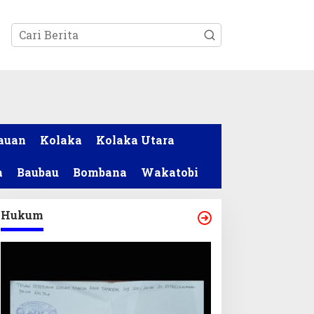
tutup
auan
Kolaka
Kolaka Utara
a
Baubau
Bombana
Wakatobi
Hukum