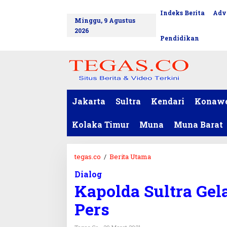
L
Indeks Berita
Adv
tutup
e
Minggu, 9 Agustus
w
2026
a
Pendidikan
t
i
k
e
k
o
Jakarta
Sultra
Kendari
Konaw
n
t
Kolaka Timur
Muna
Muna Barat
e
n
tegas.co
/
Berita Utama
K
a
Dialog
p
Kapolda Sultra Gel
o
l
Pers
d
a