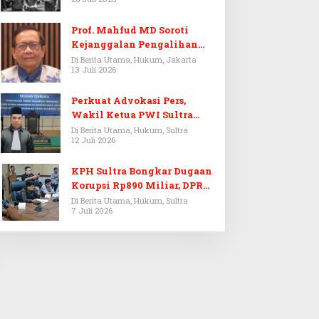
Prof. Mahfud MD Soroti
Kejanggalan Pengalihan
Penyelidikan Tersangka
Di Berita Utama, Hukum, Jakarta
13 Juli 2026
Febrie Adriansyah
Perkuat Advokasi Pers,
Wakil Ketua PWI Sultra
Resmi Dilantik Menjadi
Di Berita Utama, Hukum, Sultra
12 Juli 2026
Advokat PERADI
KPH Sultra Bongkar Dugaan
Korupsi Rp890 Miliar, DPRD
Sultra Gelar RDP
Di Berita Utama, Hukum, Sultra
7 Juli 2026