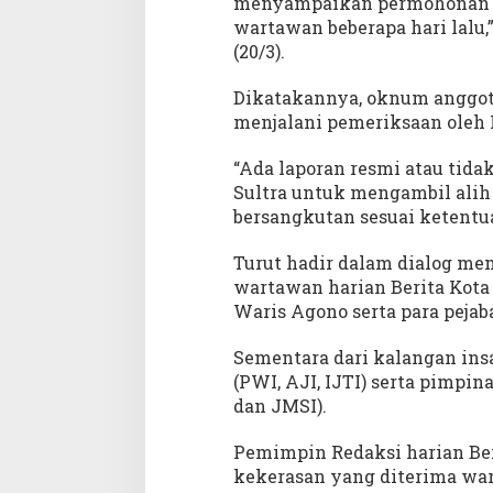
menyampaikan permohonan m
wartawan beberapa hari lalu,
(20/3).
Dikatakannya, oknum anggota
menjalani pemeriksaan oleh 
“Ada laporan resmi atau tida
Sultra untuk mengambil alih
bersangkutan sesuai ketentu
Turut hadir dalam dialog m
wartawan harian Berita Kota 
Waris Agono serta para pejab
Sementara dari kalangan insa
(PWI, AJI, IJTI) serta pimpi
dan JMSI).
Pemimpin Redaksi harian Be
kekerasan yang diterima war