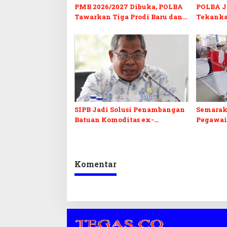
PMB 2026/2027 Dibuka, POLBA
POLBA Jo
Tawarkan Tiga Prodi Baru dan
Tekanka
Program Kuliah Gratis
dan Serti
SIPB Jadi Solusi Penambangan
Semarak
Batuan Komoditas ex-
Pegawai
Golongan C di Sultra
Sultra I
Komentar