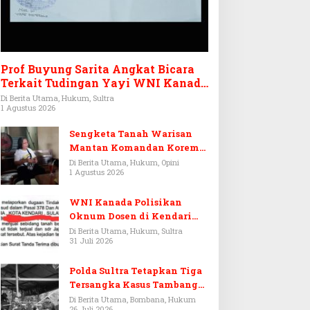
Prof Buyung Sarita Angkat Bicara
Terkait Tudingan Yayi WNI Kanada
Ditagih Utang Rp3,6 Miliar
Di Berita Utama, Hukum, Sultra
1 Agustus 2026
Sengketa Tanah Warisan
Mantan Komandan Korem
143/HO, Ketika Warisan
Di Berita Utama, Hukum, Opini
1 Agustus 2026
Menjadi Arena Pemerasan
WNI Kanada Polisikan
Oknum Dosen di Kendari
Terkait Aset Puluhan Miliar
Di Berita Utama, Hukum, Sultra
31 Juli 2026
Polda Sultra Tetapkan Tiga
Tersangka Kasus Tambang
Emas Ilegal di Bombana
Di Berita Utama, Bombana, Hukum
26 Juli 2026