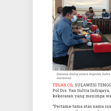
a
I
n
s
a
n
P
e
r
s
Suasana dialog antara Kapolda Sultr
wartawan
TEGAS.CO
,. SULAWESI TENGGA
Pol Drs. Yan Sultra Indrajaya
kekerasan yang menimpa war
“Pertama-tama atas nama insti