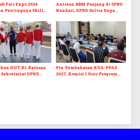
b Fair Expo 2026
Antrean BBM Panjang di SPBU
n Pentingnya Skill
Kendari, DPRD Sultra Duga
fikasi di Era Digital
Sistem Barcode Curang
kan HUT RI, Ratusan
Pra-Pembahasan KUA-PPAS
 Sekretariat DPRD
2027, Komisi I Sisir Program
kuti Lomba Bola Gotong
Prioritas Berkelanjutan