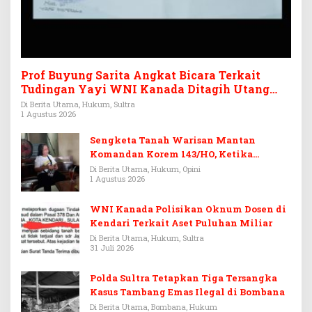
Prof Buyung Sarita Angkat Bicara Terkait
Tudingan Yayi WNI Kanada Ditagih Utang
Rp3,6 Miliar
Di Berita Utama, Hukum, Sultra
1 Agustus 2026
Sengketa Tanah Warisan Mantan
Komandan Korem 143/HO, Ketika
Warisan Menjadi Arena Pemerasan
Di Berita Utama, Hukum, Opini
1 Agustus 2026
WNI Kanada Polisikan Oknum Dosen di
Kendari Terkait Aset Puluhan Miliar
Di Berita Utama, Hukum, Sultra
31 Juli 2026
Polda Sultra Tetapkan Tiga Tersangka
Kasus Tambang Emas Ilegal di Bombana
Di Berita Utama, Bombana, Hukum