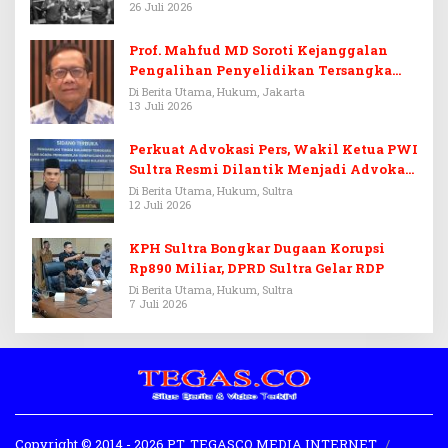
26 Juli 2026
Prof. Mahfud MD Soroti Kejanggalan
Pengalihan Penyelidikan Tersangka
Febrie Adriansyah
Di Berita Utama, Hukum, Jakarta
13 Juli 2026
Perkuat Advokasi Pers, Wakil Ketua PWI
Sultra Resmi Dilantik Menjadi Advokat
PERADI
Di Berita Utama, Hukum, Sultra
12 Juli 2026
KPH Sultra Bongkar Dugaan Korupsi
Rp890 Miliar, DPRD Sultra Gelar RDP
Di Berita Utama, Hukum, Sultra
7 Juli 2026
Copyright © 2014 - 2026 PT. TEGASCO MEDIA INTERNET