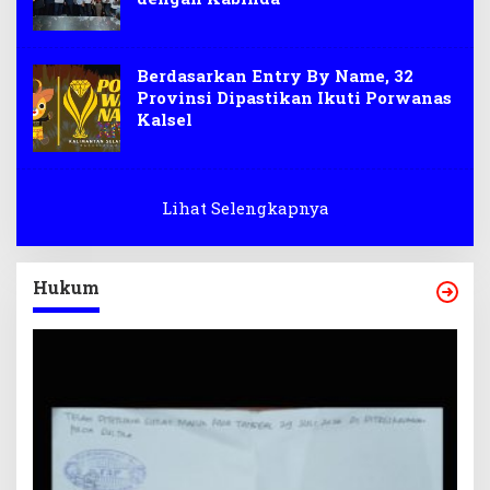
Berdasarkan Entry By Name, 32
Provinsi Dipastikan Ikuti Porwanas
Kalsel
Lihat Selengkapnya
Hukum