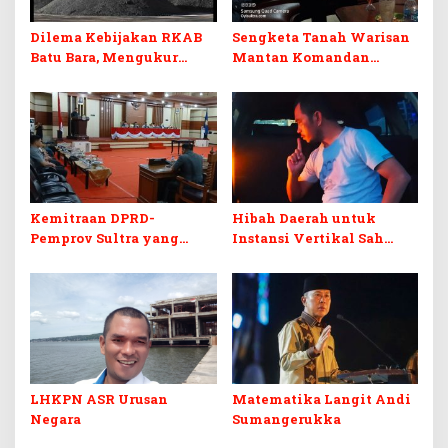
Dilema Kebijakan RKAB
Sengketa Tanah Warisan
Batu Bara, Mengukur
Mantan Komandan
Keseimbangan
Korem 143/HO, Ketika
Penerimaan Negara dan
Warisan Menjadi Arena
Kepastian Investasi
Pemerasan
Kemitraan DPRD-
Hibah Daerah untuk
Pemprov Sultra yang
Instansi Vertikal Sah
Retak
Secara Hukum, tapi
Terikat Syarat Ketat
LHKPN ASR Urusan
Matematika Langit Andi
Negara
Sumangerukka