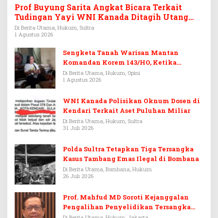
Prof Buyung Sarita Angkat Bicara Terkait
Tudingan Yayi WNI Kanada Ditagih Utang
Rp3,6 Miliar
Di Berita Utama, Hukum, Sultra
1 Agustus 2026
Sengketa Tanah Warisan Mantan
Komandan Korem 143/HO, Ketika
Warisan Menjadi Arena Pemerasan
Di Berita Utama, Hukum, Opini
1 Agustus 2026
WNI Kanada Polisikan Oknum Dosen di
Kendari Terkait Aset Puluhan Miliar
Di Berita Utama, Hukum, Sultra
31 Juli 2026
Polda Sultra Tetapkan Tiga Tersangka
Kasus Tambang Emas Ilegal di Bombana
Di Berita Utama, Bombana, Hukum
26 Juli 2026
Prof. Mahfud MD Soroti Kejanggalan
Pengalihan Penyelidikan Tersangka
Febrie Adriansyah
Di Berita Utama, Hukum, Jakarta