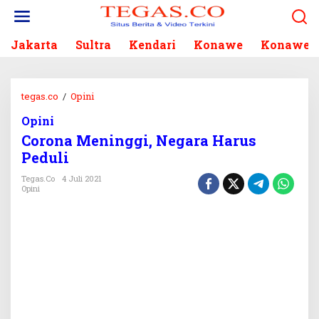
L
e
w
Jakarta
Sultra
Kendari
Konawe
Konawe S
a
t
i
k
tegas.co
/
Opini
C
e
o
k
Opini
r
o
Corona Meninggi, Negara Harus
o
n
n
Peduli
t
a
e
Tegas.co
4 Juli 2021
M
Opini
n
e
n
i
n
g
g
i
,
N