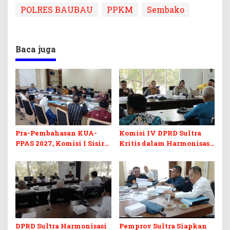
POLRES BAUBAU
PPKM
Sembako
Baca juga
Pra-Pembahasan KUA-
Komisi IV DPRD Sultra
PPAS 2027, Komisi I Sisir
Kritis dalam Harmonisasi
Program Prioritas
KUA-PPAS 2027 dan
Berkelanjutan
Perubahan APBD 2026
DPRD Sultra Harmonisasi
Pemprov Sultra Siapkan