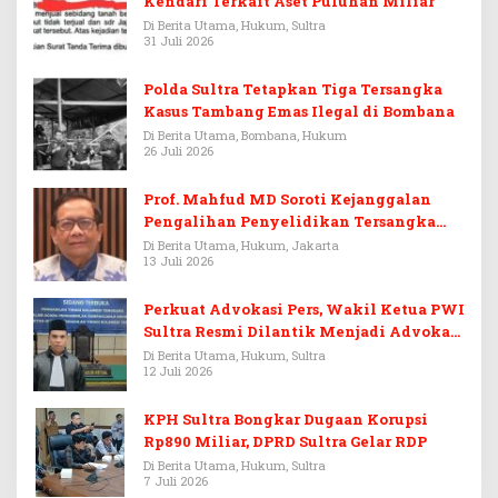
Kendari Terkait Aset Puluhan Miliar
Di Berita Utama, Hukum, Sultra
31 Juli 2026
Polda Sultra Tetapkan Tiga Tersangka
Kasus Tambang Emas Ilegal di Bombana
Di Berita Utama, Bombana, Hukum
26 Juli 2026
Prof. Mahfud MD Soroti Kejanggalan
Pengalihan Penyelidikan Tersangka
Febrie Adriansyah
Di Berita Utama, Hukum, Jakarta
13 Juli 2026
Perkuat Advokasi Pers, Wakil Ketua PWI
Sultra Resmi Dilantik Menjadi Advokat
PERADI
Di Berita Utama, Hukum, Sultra
12 Juli 2026
KPH Sultra Bongkar Dugaan Korupsi
Rp890 Miliar, DPRD Sultra Gelar RDP
Di Berita Utama, Hukum, Sultra
7 Juli 2026