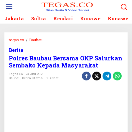
L
e
w
Jakarta
Sultra
Kendari
Konawe
Konawe S
a
t
i
k
tegas.co
/
Baubau
P
e
o
k
Berita
l
o
Polres Baubau Bersama OKP Salurkan
r
n
e
Sembako Kepada Masyarakat
t
s
e
Tegas.co
24 Juli 2021
B
Baubau
,
Berita Utama
0 Dilihat
n
a
u
b
a
u
B
e
r
s