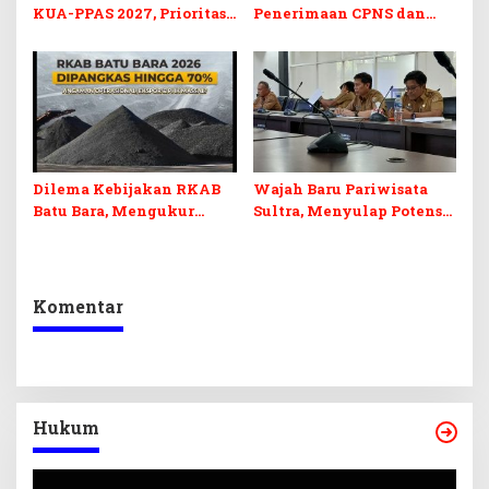
KUA-PPAS 2027, Prioritas
Penerimaan CPNS dan
Pendidikan, Kebudayaan,
PPPK 2027, DPRD Sultra
dan Pelunasan Utang
Desak Formasi Disabilitas
Infrastruktur
Dilema Kebijakan RKAB
Wajah Baru Pariwisata
Batu Bara, Mengukur
Sultra, Menyulap Potensi
Keseimbangan
Lokal Lewat Sentuhan
Penerimaan Negara dan
Digital dan Penguatan
Kepastian Investasi
Ekraf
Komentar
Hukum