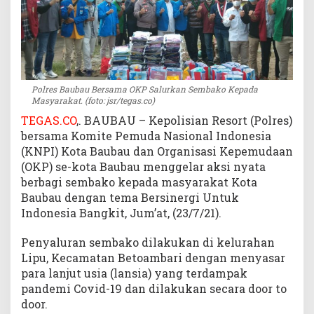
p
a
d
a
M
a
Polres Baubau Bersama OKP Salurkan Sembako Kepada
s
Masyarakat. (foto: jsr/tegas.co)
y
TEGAS.CO
,. BAUBAU – Kepolisian Resort (Polres)
a
bersama Komite Pemuda Nasional Indonesia
r
(KNPI) Kota Baubau dan Organisasi Kepemudaan
a
(OKP) se-kota Baubau menggelar aksi nyata
k
berbagi sembako kepada masyarakat Kota
a
t
Baubau dengan tema Bersinergi Untuk
Indonesia Bangkit, Jum’at, (23/7/21).
Penyaluran sembako dilakukan di kelurahan
Lipu, Kecamatan Betoambari dengan menyasar
para lanjut usia (lansia) yang terdampak
pandemi Covid-19 dan dilakukan secara door to
door.