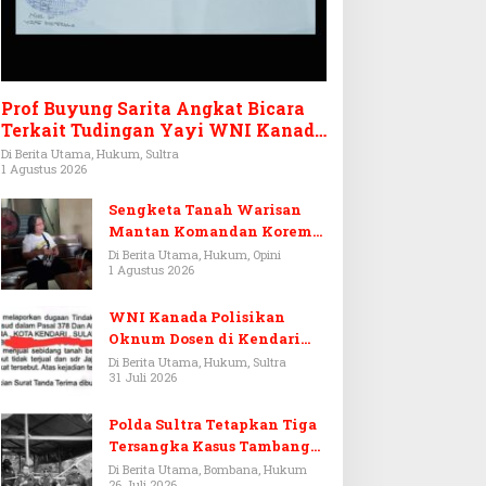
Prof Buyung Sarita Angkat Bicara
Terkait Tudingan Yayi WNI Kanada
Ditagih Utang Rp3,6 Miliar
Di Berita Utama, Hukum, Sultra
1 Agustus 2026
Sengketa Tanah Warisan
Mantan Komandan Korem
143/HO, Ketika Warisan
Di Berita Utama, Hukum, Opini
1 Agustus 2026
Menjadi Arena Pemerasan
WNI Kanada Polisikan
Oknum Dosen di Kendari
Terkait Aset Puluhan Miliar
Di Berita Utama, Hukum, Sultra
31 Juli 2026
Polda Sultra Tetapkan Tiga
Tersangka Kasus Tambang
Emas Ilegal di Bombana
Di Berita Utama, Bombana, Hukum
26 Juli 2026