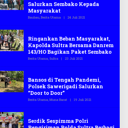
G
Salurkan Sembako Kepada
A
S
Masyarakat
.
C
Baubau
,
Berita Utama
|
24 Juli 2021
O
O
L
E
H
Berita
T
Ringankan Beban Masyarakat,
E
G
Kapolda Sultra Bersama Danrem
A
S
143/HO Bagikan Paket Sembako
.
C
Berita Utama
,
Sultra
|
23 Juli 2021
O
O
L
E
H
Berita
T
Bansos di Tengah Pandemi,
E
G
Polsek Sawerigadi Salurkan
A
S
“Door to Door”
.
C
Berita Utama
,
Muna Barat
|
19 Juli 2021
O
O
L
E
H
Berita
T
Serdik Sespimma Polri
E
G
Pengiriman Polda Sultra Berbagi
A