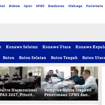
ial
Hukum
Opini
DPRD
Kesehatan
Olahraga
Pariwisata
e
Konawe Selatan
Konawe Utara
Konawe Kepul
Buton
Buton Selatan
Buton Tengah
Buton Utar
ultra Harmonisasi
Pemprov Sultra Siapkan
AS 2027, Prioritas
Penerimaan CPNS dan
ikan, Kebudayaan,
PPPK 2027, DPRD Sultra
lunasan Utang
Desak Formasi