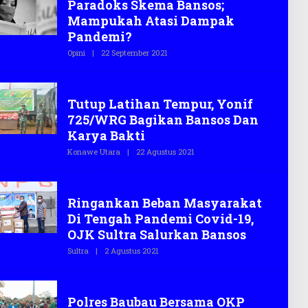
Paradoks Skema Bansos;
E
G
Mampukah Atasi Dampak
A
S
Pandemi?
.
C
Opini
|
22 September 2021
O
O
L
E
H
Konawe Utara
T
Tutup Latihan Tempur, Yonif
E
G
725/WRG Bagikan Bansos Dan
A
S
Karya Bakti
.
C
Konawe Utara
|
22 Agustus 2021
O
O
L
E
H
Sultra
T
Ringankan Beban Masyarakat
E
G
Di Tengah Pandemi Covid-19,
A
S
OJK Sultra Salurkan Bansos
.
C
Sultra
|
2 Agustus 2021
O
O
L
E
H
Berita
T
Polres Baubau Bersama OKP
E