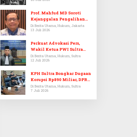
Prof. Mahfud MD Soroti
Kejanggalan Pengalihan
Penyelidikan Tersangka
Di Berita Utama, Hukum, Jakarta
13 Juli 2026
Febrie Adriansyah
Perkuat Advokasi Pers,
Wakil Ketua PWI Sultra
Resmi Dilantik Menjadi
Di Berita Utama, Hukum, Sultra
12 Juli 2026
Advokat PERADI
KPH Sultra Bongkar Dugaan
Korupsi Rp890 Miliar, DPRD
Sultra Gelar RDP
Di Berita Utama, Hukum, Sultra
7 Juli 2026