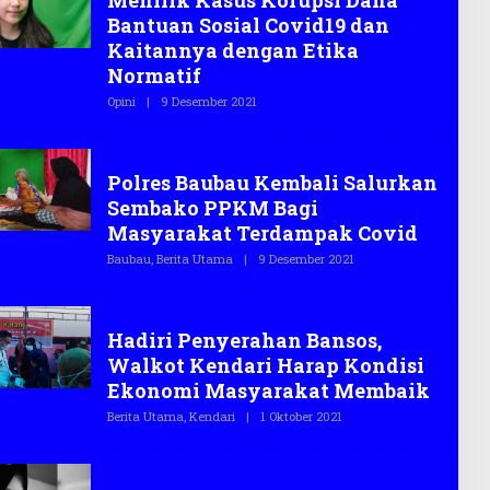
Menilik Kasus Korupsi Dana
G
Bantuan Sosial Covid19 dan
A
S
Kaitannya dengan Etika
.
Normatif
C
O
Opini
|
9 Desember 2021
O
L
E
H
Bansos
T
Polres Baubau Kembali Salurkan
E
G
Sembako PPKM Bagi
A
S
Masyarakat Terdampak Covid
.
C
Baubau
,
Berita Utama
|
9 Desember 2021
O
O
L
E
H
Berita
T
Hadiri Penyerahan Bansos,
E
G
Walkot Kendari Harap Kondisi
A
S
Ekonomi Masyarakat Membaik
.
C
Berita Utama
,
Kendari
|
1 Oktober 2021
O
O
L
E
H
Opini
T