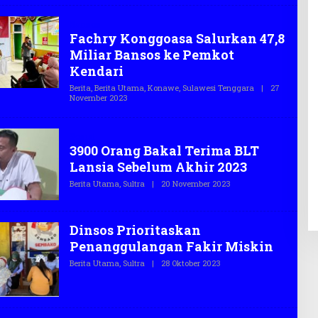
E
H
Bansos
T
Fachry Konggoasa Salurkan 47,8
E
G
Miliar Bansos ke Pemkot
A
S
Kendari
.
C
Berita
,
Berita Utama
,
Konawe
,
Sulawesi Tenggara
|
27
O
November 2023
O
L
E
H
Sosial
T
3900 Orang Bakal Terima BLT
E
G
Lansia Sebelum Akhir 2023
A
S
Berita Utama
,
Sultra
|
20 November 2023
O
.
L
C
E
O
H
T
Dinsos Prioritaskan
E
G
Penanggulangan Fakir Miskin
A
S
Berita Utama
,
Sultra
|
28 Oktober 2023
O
.
L
C
E
O
H
T
E