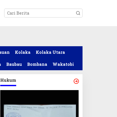
tutup
auan
Kolaka
Kolaka Utara
a
Baubau
Bombana
Wakatobi
Hukum