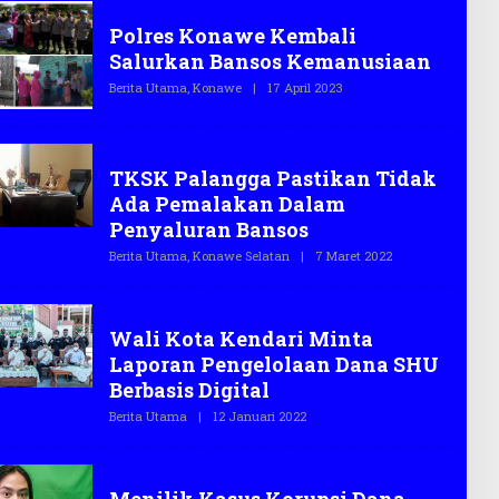
G
Sosial
A
Polres Konawe Kembali
S
.
Salurkan Bansos Kemanusiaan
C
O
Berita Utama
,
Konawe
|
17 April 2023
O
L
E
H
T
Konsel
E
TKSK Palangga Pastikan Tidak
G
A
Ada Pemalakan Dalam
S
Penyaluran Bansos
.
C
Berita Utama
,
Konawe Selatan
|
7 Maret 2022
O
O
L
E
H
Kendari
T
Wali Kota Kendari Minta
E
G
Laporan Pengelolaan Dana SHU
A
S
Berbasis Digital
.
C
Berita Utama
|
12 Januari 2022
O
O
L
E
H
Opini
T
E