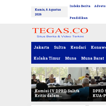
L
Indeks Berita
Advetor
tutup
e
Kamis, 6 Agustus
w
2026
a
Pendidikan
t
i
k
e
k
o
Jakarta
Sultra
Kendari
Konaw
n
t
Kolaka Timur
Muna
Muna Barat
e
n
Komisi IV DPRD Sultra
DPRD S
Kritis dalam
KUA-PP
Harmonisasi KUA-PPAS
Pendid
2027 dan Perubahan
dan Pe