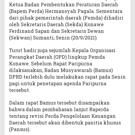
r
Ketua Badan Pembentukan Peraturan Daerah
d
(Bapem Perda) Hermansyah Pagala. Sementara
a
dari pihak pemerintah daerah (Pemda) dihadiri
P
oleh Sekretaris Daerah (Sekda) Konawe
e
Ferdinand Sapan dan Sekretaris Dewan
n
(Sekwan) Sumanti, Senin (20/9/2021).
g
e
Turut hadir juga sejumlah Kepala Organisasi
l
Perangkat Daerah (OPD) lingkup Pemda
o
Konawe. Sebelum Rapat Paripurna
l
dilaksanakan, Badan Musyawarah (Bamus)
a
a
DPRD terlebih dulu melakukan rapat pada Senin
n
pagi untuk penetapan agenda Paripurna
K
tersebut.
e
u
Dalam rapat Bamus tersebut disampaikan
a
bahwa dalam pembahasan lanjut Raperda
n
tentang revisi Perda Pengelolaan Keuangan
g
Daerah tersebut akan dibentuk panitia khusus
a
(Pansus).
n