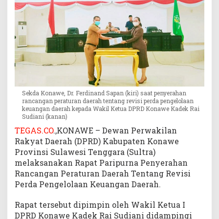
R
a
p
e
r
d
a
T
e
Sekda Konawe, Dr. Ferdinand Sapan (kiri) saat penyerahan
n
rancangan peraturan daerah tentang revisi perda pengelolaan
t
keuangan daerah kepada Wakil Ketua DPRD Konawe Kadek Rai
Sudiani (kanan)
a
n
TEGAS.CO
.,KONAWE – Dewan Perwakilan
g
Rakyat Daerah (DPRD) Kabupaten Konawe
R
Provinsi Sulawesi Tenggara (Sultra)
e
melaksanakan Rapat Paripurna Penyerahan
v
Rancangan Peraturan Daerah Tentang Revisi
i
Perda Pengelolaan Keuangan Daerah.
s
i
Rapat tersebut dipimpin oleh Wakil Ketua I
P
DPRD Konawe Kadek Rai Sudiani didampingi
e