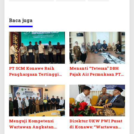
Baca juga
PT SCM Konawe Raih
Menanti “Tetesan” DBH
Penghargaan Tertinggi
Pajak Air Permukaan PT
dalam Rehabilitasi
OSS Morosi Konawe
Daerah Aliran Sungai di
Sultra
Menguji Kompetensi
Direktur UKW PWI Pusat
Wartawan Angkatan
di Konawe: “Wartawan
Pertama, Ini Kata Wabup
Itu Profesi Berkelas, Jaga