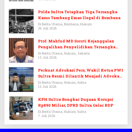
Polda Sultra Tetapkan Tiga Tersangka
Kasus Tambang Emas Ilegal di Bombana
Di Berita Utama, Bombana, Hukum
26 Juli 2026
Prof. Mahfud MD Soroti Kejanggalan
Pengalihan Penyelidikan Tersangka
Febrie Adriansyah
Di Berita Utama, Hukum, Jakarta
13 Juli 2026
Perkuat Advokasi Pers, Wakil Ketua PWI
Sultra Resmi Dilantik Menjadi Advokat
PERADI
Di Berita Utama, Hukum, Sultra
12 Juli 2026
KPH Sultra Bongkar Dugaan Korupsi
Rp890 Miliar, DPRD Sultra Gelar RDP
Di Berita Utama, Hukum, Sultra
7 Juli 2026