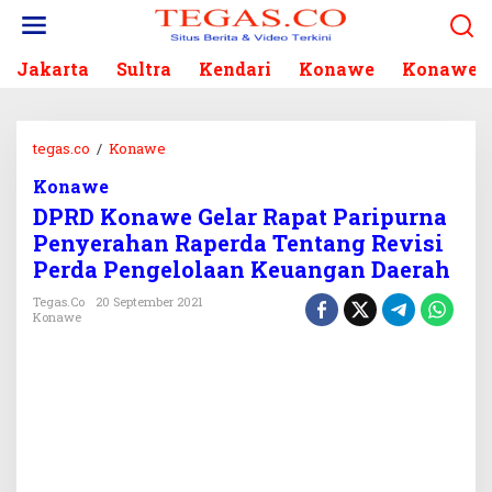
L
e
w
Jakarta
Sultra
Kendari
Konawe
Konawe S
a
t
i
k
tegas.co
/
Konawe
D
e
P
k
Konawe
R
o
DPRD Konawe Gelar Rapat Paripurna
D
n
K
Penyerahan Raperda Tentang Revisi
t
o
Perda Pengelolaan Keuangan Daerah
e
n
n
a
Tegas.co
20 September 2021
Konawe
w
e
G
e
l
a
r
R