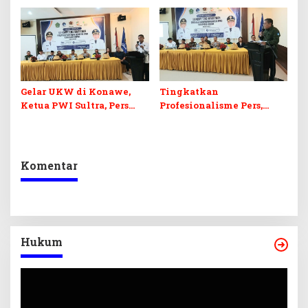
Konawe
Adab dan Integritas”
Gelar UKW di Konawe,
Tingkatkan
Ketua PWI Sultra, Pers
Profesionalisme Pers,
Harus Menjadi Quality
Pemkab Konawe Gelar
Control Informasi
UKW Gandeng PWI Pusat
Komentar
Hukum