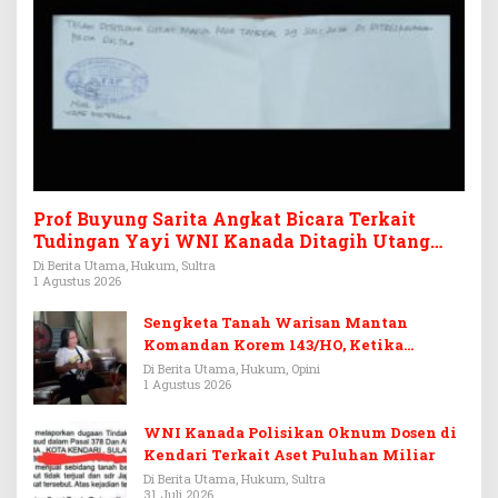
Prof Buyung Sarita Angkat Bicara Terkait
Tudingan Yayi WNI Kanada Ditagih Utang
Rp3,6 Miliar
Di Berita Utama, Hukum, Sultra
1 Agustus 2026
Sengketa Tanah Warisan Mantan
Komandan Korem 143/HO, Ketika
Warisan Menjadi Arena Pemerasan
Di Berita Utama, Hukum, Opini
1 Agustus 2026
WNI Kanada Polisikan Oknum Dosen di
Kendari Terkait Aset Puluhan Miliar
Di Berita Utama, Hukum, Sultra
31 Juli 2026