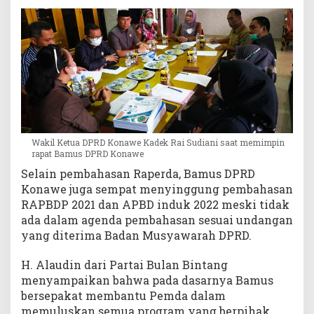
D
a
e
r
a
h
Wakil Ketua DPRD Konawe Kadek Rai Sudiani saat memimpin
rapat Bamus DPRD Konawe
Selain pembahasan Raperda, Bamus DPRD
Konawe juga sempat menyinggung pembahasan
RAPBDP 2021 dan APBD induk 2022 meski tidak
ada dalam agenda pembahasan sesuai undangan
yang diterima Badan Musyawarah DPRD.
H. Alaudin dari Partai Bulan Bintang
menyampaikan bahwa pada dasarnya Bamus
bersepakat membantu Pemda dalam
memuluskan semua program yang berpihak