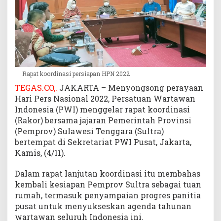
y
a
t
a
k
a
n
Rapat koordinasi persiapan HPN 2022
K
TEGAS.CO,.
JAKARTA – Menyongsong perayaan
e
Hari Pers Nasional 2022, Persatuan Wartawan
s
i
Indonesia (PWI) menggelar rapat koordinasi
a
(Rakor) bersama jajaran Pemerintah Provinsi
p
(Pemprov) Sulawesi Tenggara (Sultra)
a
bertempat di Sekretariat PWI Pusat, Jakarta,
n
Kamis, (4/11).
T
u
Dalam rapat lanjutan koordinasi itu membahas
a
kembali kesiapan Pemprov Sultra sebagai tuan
n
rumah, termasuk penyampaian progres panitia
R
pusat untuk menyukseskan agenda tahunan
u
wartawan seluruh Indonesia ini.
m