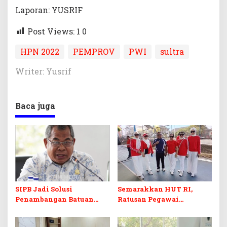
Laporan: YUSRIF
Post Views: 1
0
HPN 2022
PEMPROV
PWI
sultra
Writer: Yusrif
Baca juga
SIPB Jadi Solusi
Semarakkan HUT RI,
Penambangan Batuan
Ratusan Pegawai
Komoditas ex-Golongan C
Sekretariat DPRD Sultra
di Sultra
Ikuti Lomba Bola Gotong