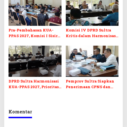
Pra-Pembahasan KUA-
Komisi IV DPRD Sultra
PPAS 2027, Komisi I Sisir
Kritis dalam Harmonisasi
Program Prioritas
KUA-PPAS 2027 dan
Berkelanjutan
Perubahan APBD 2026
DPRD Sultra Harmonisasi
Pemprov Sultra Siapkan
KUA-PPAS 2027, Prioritas
Penerimaan CPNS dan
Pendidikan, Kebudayaan,
PPPK 2027, DPRD Sultra
dan Pelunasan Utang
Desak Formasi Disabilitas
Infrastruktur
Komentar