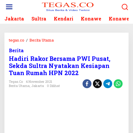
L
e
w
Jakarta
Sultra
Kendari
Konawe
Konawe S
a
t
i
k
tegas.co
/
Berita Utama
H
e
a
k
Berita
d
o
Hadiri Rakor Bersama PWI Pusat,
i
n
r
Sekda Sultra Nyatakan Kesiapan
t
i
Tuan Rumah HPN 2022
e
R
n
a
Tegas.co
4 November 2021
Berita Utama
,
Jakarta
0 Dilihat
k
o
r
B
e
r
s
a