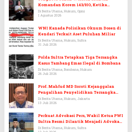
Komandan Korem 143/HO, Ketika
Warisan Menjadi Arena Pemerasan
Di Berita Utama, Hukum, Opini
1 Agustus 2026
WNI Kanada Polisikan Oknum Dosen di
Kendari Terkait Aset Puluhan Miliar
Di Berita Utama, Hukum, Sultra
31 Juli 2026
Polda Sultra Tetapkan Tiga Tersangka
Kasus Tambang Emas Ilegal di Bombana
Di Berita Utama, Bombana, Hukum
26 Juli 2026
Prof. Mahfud MD Soroti Kejanggalan
Pengalihan Penyelidikan Tersangka
Febrie Adriansyah
Di Berita Utama, Hukum, Jakarta
13 Juli 2026
Perkuat Advokasi Pers, Wakil Ketua PWI
Sultra Resmi Dilantik Menjadi Advokat
PERADI
Di Berita Utama, Hukum, Sultra
12 Juli 2026