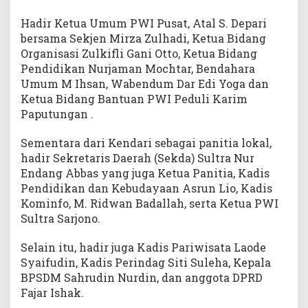
a
h
Hadir Ketua Umum PWI Pusat, Atal S. Depari
H
bersama Sekjen Mirza Zulhadi, Ketua Bidang
P
Organisasi Zulkifli Gani Otto, Ketua Bidang
N
Pendidikan Nurjaman Mochtar, Bendahara
2
Umum M Ihsan, Wabendum Dar Edi Yoga dan
0
Ketua Bidang Bantuan PWI Peduli Karim
2
Paputungan .
2
Sementara dari Kendari sebagai panitia lokal,
hadir Sekretaris Daerah (Sekda) Sultra Nur
Endang Abbas yang juga Ketua Panitia, Kadis
Pendidikan dan Kebudayaan Asrun Lio, Kadis
Kominfo, M. Ridwan Badallah, serta Ketua PWI
Sultra Sarjono.
Selain itu, hadir juga Kadis Pariwisata Laode
Syaifudin, Kadis Perindag Siti Suleha, Kepala
BPSDM Sahrudin Nurdin, dan anggota DPRD
Fajar Ishak.