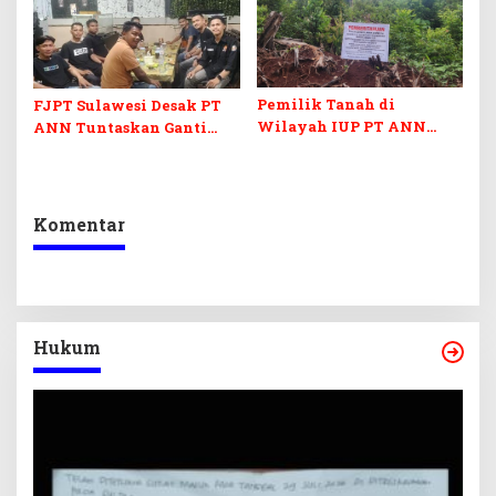
Pemilik Tanah di
FJPT Sulawesi Desak PT
Wilayah IUP PT ANN
ANN Tuntaskan Ganti
Minta Pelunasan Ganti
Rugi Lahan di Desa
Rugi Lahan
Lalampu
Komentar
Hukum