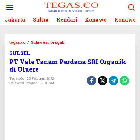
L
e
w
Jakarta
Sultra
Kendari
Konawe
Konawe S
a
t
i
k
tegas.co
/
Sulawesi Tengah
P
e
T
k
SULSEL
V
o
PT Vale Tanam Perdana SRI Organik
a
n
l
di Uluere
t
e
e
Tegas.co
15 Februari 2022
T
Sulawesi Tengah
0 Dilihat
n
a
n
a
m
P
e
r
d
a