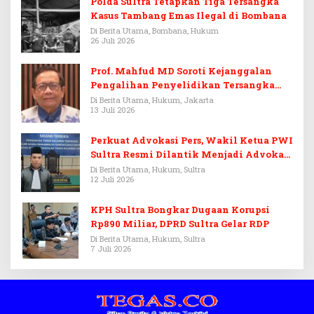
Polda Sultra Tetapkan Tiga Tersangka
Kasus Tambang Emas Ilegal di Bombana
Di Berita Utama, Bombana, Hukum
26 Juli 2026
Prof. Mahfud MD Soroti Kejanggalan
Pengalihan Penyelidikan Tersangka
Febrie Adriansyah
Di Berita Utama, Hukum, Jakarta
13 Juli 2026
Perkuat Advokasi Pers, Wakil Ketua PWI
Sultra Resmi Dilantik Menjadi Advokat
PERADI
Di Berita Utama, Hukum, Sultra
12 Juli 2026
KPH Sultra Bongkar Dugaan Korupsi
Rp890 Miliar, DPRD Sultra Gelar RDP
Di Berita Utama, Hukum, Sultra
7 Juli 2026