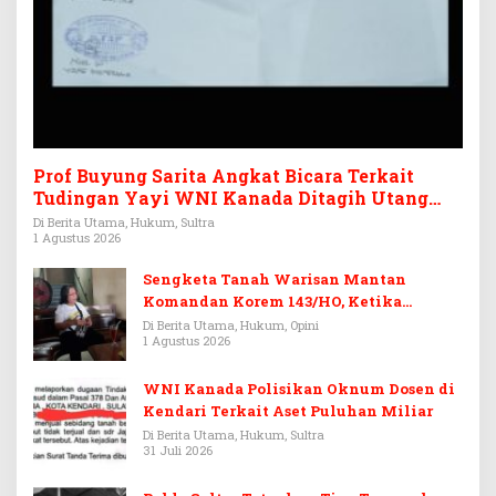
Prof Buyung Sarita Angkat Bicara Terkait
Tudingan Yayi WNI Kanada Ditagih Utang
Rp3,6 Miliar
Di Berita Utama, Hukum, Sultra
1 Agustus 2026
Sengketa Tanah Warisan Mantan
Komandan Korem 143/HO, Ketika
Warisan Menjadi Arena Pemerasan
Di Berita Utama, Hukum, Opini
1 Agustus 2026
WNI Kanada Polisikan Oknum Dosen di
Kendari Terkait Aset Puluhan Miliar
Di Berita Utama, Hukum, Sultra
31 Juli 2026