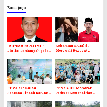
Baca juga
Kekerasan Brutal di
Hilirisasi Nikel IMIP
Morowali Renggut
Dinilai Berdampak pada
Nyawa Warga Konawe,
Lingkungan dan Nelayan
DPRD Sultra Desak Aparat
Bahodopi
Bertindak Tegas!
PT Vale Simulasi
PT Vale IGP Morowali
Rencana Tindak Darurat
Perkuat Kemandirian
Bendungan Seri Sungai
Petani Organik
Larona di Malili