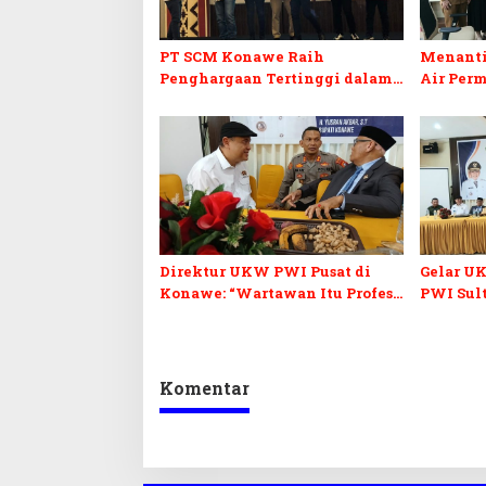
PT SCM Konawe Raih
Menanti
Penghargaan Tertinggi dalam
Air Per
Rehabilitasi Daerah Aliran
Konawe
Sungai di Sultra
Direktur UKW PWI Pusat di
Gelar U
Konawe: “Wartawan Itu Profesi
PWI Sult
Berkelas, Jaga Adab dan
Quality 
Integritas”
Komentar