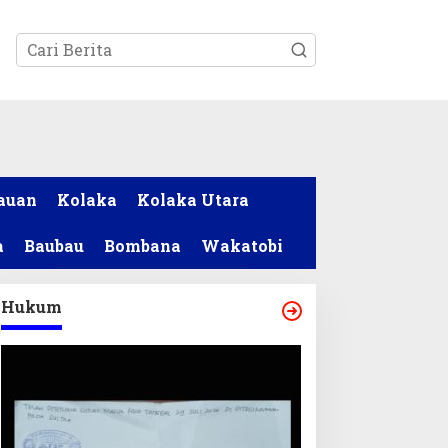
tutup
auan
Kolaka
Kolaka Utara
a
Baubau
Bombana
Wakatobi
Hukum