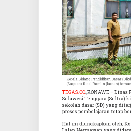
o
n
a
w
e
L
a
k
u
k
a
n
P
Kepala Bidang Pendidikan Dasar (Dikd
e
(Sarpras) Risal Ramlin (kanan) bersam
n
TEGAS.CO
.,KONAWE – Dinas 
i
n
Sulawesi Tenggara (Sultra) 
j
sekolah dasar (SD) yang dit
a
proses pembelajaran tetap be
u
a
Hal ini diungkapkan oleh, Ke
n
Lalan Hermawan yang didampi