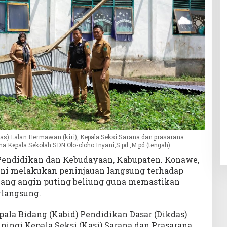
as) Lalan Hermawan (kiri), Kepala Seksi Sarana dan prasarana
a Kepala Sekolah SDN Olo-oloho Inyani,S.pd.,M.pd (tengah)
Pendidikan dan Kebudayaan, Kabupaten. Konawe,
kini melakukan peninjauan langsung terhadap
erjang angin puting beliung guna memastikan
rlangsung.
pala Bidang (Kabid) Pendidikan Dasar (Dikdas)
ngi Kepala Seksi (Kasi) Sarana dan Prasarana