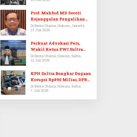
Prof. Mahfud MD Soroti
Kejanggalan Pengalihan
Penyelidikan Tersangka
Di Berita Utama, Hukum, Jakarta
13 Juli 2026
Febrie Adriansyah
Perkuat Advokasi Pers,
Wakil Ketua PWI Sultra
Resmi Dilantik Menjadi
Di Berita Utama, Hukum, Sultra
12 Juli 2026
Advokat PERADI
KPH Sultra Bongkar Dugaan
Korupsi Rp890 Miliar, DPRD
Sultra Gelar RDP
Di Berita Utama, Hukum, Sultra
7 Juli 2026