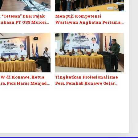
 “Tetesan” DBH Pajak
Menguji Kompetensi
mukaan PT OSS Morosi
Wartawan Angkatan Pertama,
Ini Kata Wabup Konawe
KW di Konawe, Ketua
Tingkatkan Profesionalisme
ra, Pers Harus Menjadi
Pers, Pemkab Konawe Gelar
Control Informasi
UKW Gandeng PWI Pusat