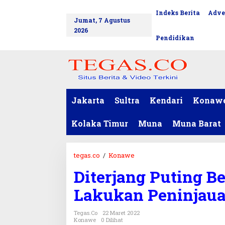
L
Indeks Berita
Adve
tutup
e
Jumat, 7 Agustus
w
2026
a
Pendidikan
t
i
k
e
k
o
Jakarta
Sultra
Kendari
Konaw
n
t
Kolaka Timur
Muna
Muna Barat
e
n
tegas.co
/
Konawe
D
i
Diterjang Puting B
t
e
Lakukan Peninjau
r
j
Tegas.co
22 Maret 2022
a
Konawe
0 Dilihat