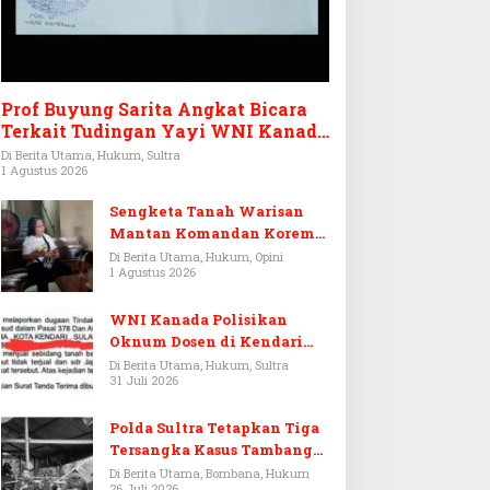
Prof Buyung Sarita Angkat Bicara
Terkait Tudingan Yayi WNI Kanada
Ditagih Utang Rp3,6 Miliar
Di Berita Utama, Hukum, Sultra
1 Agustus 2026
Sengketa Tanah Warisan
Mantan Komandan Korem
143/HO, Ketika Warisan
Di Berita Utama, Hukum, Opini
1 Agustus 2026
Menjadi Arena Pemerasan
WNI Kanada Polisikan
Oknum Dosen di Kendari
Terkait Aset Puluhan Miliar
Di Berita Utama, Hukum, Sultra
31 Juli 2026
Polda Sultra Tetapkan Tiga
Tersangka Kasus Tambang
Emas Ilegal di Bombana
Di Berita Utama, Bombana, Hukum
26 Juli 2026