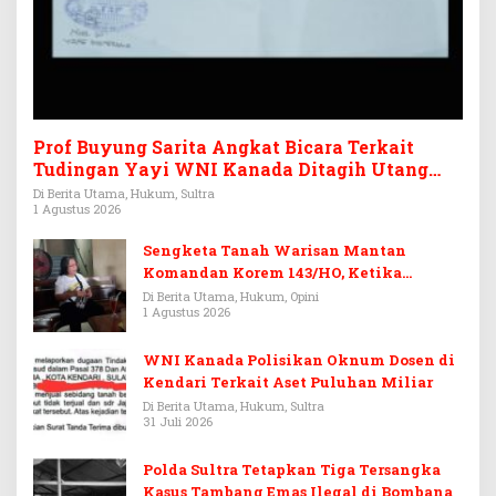
Prof Buyung Sarita Angkat Bicara Terkait
Tudingan Yayi WNI Kanada Ditagih Utang
Rp3,6 Miliar
Di Berita Utama, Hukum, Sultra
1 Agustus 2026
Sengketa Tanah Warisan Mantan
Komandan Korem 143/HO, Ketika
Warisan Menjadi Arena Pemerasan
Di Berita Utama, Hukum, Opini
1 Agustus 2026
WNI Kanada Polisikan Oknum Dosen di
Kendari Terkait Aset Puluhan Miliar
Di Berita Utama, Hukum, Sultra
31 Juli 2026
Polda Sultra Tetapkan Tiga Tersangka
Kasus Tambang Emas Ilegal di Bombana