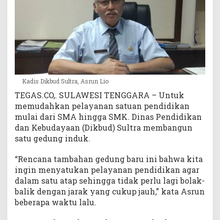
L
B
d
a
l
a
m
S
Kadis Dikbud Sultra, Asrun Lio
a
TEGAS.CO,. SULAWESI TENGGARA – Untuk
t
memudahkan pelayanan satuan pendidikan
u
mulai dari SMA hingga SMK. Dinas Pendidikan
A
dan Kebudayaan (Dikbud) Sultra membangun
t
a
satu gedung induk.
p
“Rencana tambahan gedung baru ini bahwa kita
ingin menyatukan pelayanan pendidikan agar
dalam satu atap sehingga tidak perlu lagi bolak-
balik dengan jarak yang cukup jauh,” kata Asrun
beberapa waktu lalu.