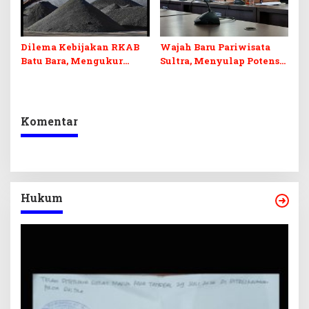
Dilema Kebijakan RKAB
Wajah Baru Pariwisata
Batu Bara, Mengukur
Sultra, Menyulap Potensi
Keseimbangan
Lokal Lewat Sentuhan
Penerimaan Negara dan
Digital dan Penguatan
Kepastian Investasi
Ekraf
Komentar
Hukum