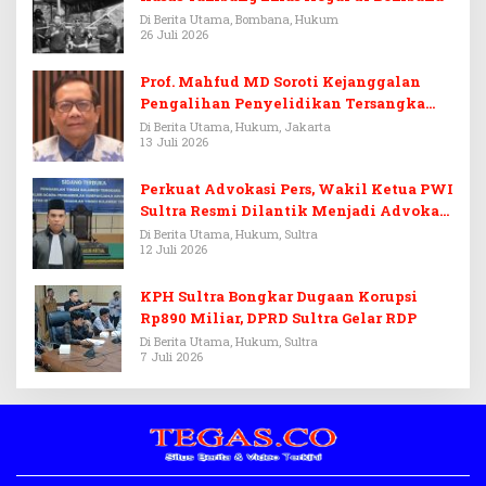
Di Berita Utama, Bombana, Hukum
26 Juli 2026
Prof. Mahfud MD Soroti Kejanggalan
Pengalihan Penyelidikan Tersangka
Febrie Adriansyah
Di Berita Utama, Hukum, Jakarta
13 Juli 2026
Perkuat Advokasi Pers, Wakil Ketua PWI
Sultra Resmi Dilantik Menjadi Advokat
PERADI
Di Berita Utama, Hukum, Sultra
12 Juli 2026
KPH Sultra Bongkar Dugaan Korupsi
Rp890 Miliar, DPRD Sultra Gelar RDP
Di Berita Utama, Hukum, Sultra
7 Juli 2026