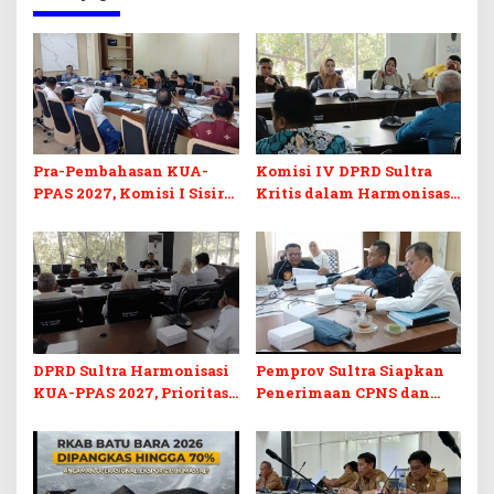
Pra-Pembahasan KUA-
Komisi IV DPRD Sultra
PPAS 2027, Komisi I Sisir
Kritis dalam Harmonisasi
Program Prioritas
KUA-PPAS 2027 dan
Berkelanjutan
Perubahan APBD 2026
DPRD Sultra Harmonisasi
Pemprov Sultra Siapkan
KUA-PPAS 2027, Prioritas
Penerimaan CPNS dan
Pendidikan, Kebudayaan,
PPPK 2027, DPRD Sultra
dan Pelunasan Utang
Desak Formasi Disabilitas
Infrastruktur