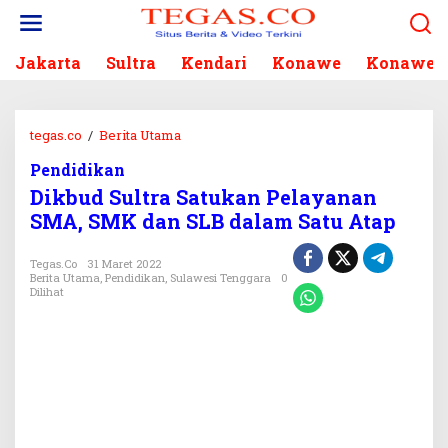
L
e
w
Jakarta
Sultra
Kendari
Konawe
Konawe S
a
t
i
k
tegas.co
/
Berita Utama
D
e
i
k
Pendidikan
k
o
Dikbud Sultra Satukan Pelayanan
b
n
u
SMA, SMK dan SLB dalam Satu Atap
t
d
e
S
Tegas.co
31 Maret 2022
n
u
Berita Utama
,
Pendidikan
,
Sulawesi Tenggara
0
Dilihat
l
t
r
a
S
a
t
u