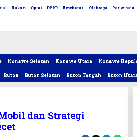
ial
Hukum
Opini
DPRD
Kesehatan
Olahraga
Pariwisata
e
Konawe Selatan
Konawe Utara
Konawe Kepul
Buton
Buton Selatan
Buton Tengah
Buton Utar
obil dan Strategi
ecet