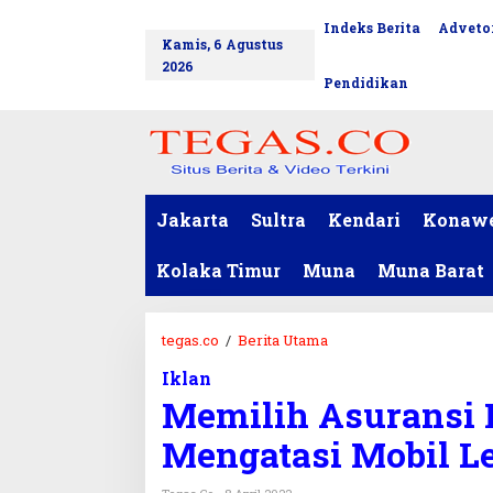
L
Indeks Berita
Advetor
tutup
e
Kamis, 6 Agustus
w
2026
a
Pendidikan
t
i
k
e
k
o
Jakarta
Sultra
Kendari
Konaw
n
t
Kolaka Timur
Muna
Muna Barat
e
n
tegas.co
/
Berita Utama
M
e
Iklan
m
Memilih Asuransi M
i
l
Mengatasi Mobil L
i
h