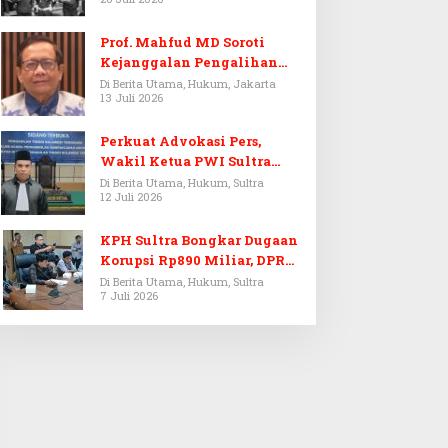
Prof. Mahfud MD Soroti
Kejanggalan Pengalihan
Penyelidikan Tersangka
Di Berita Utama, Hukum, Jakarta
13 Juli 2026
Febrie Adriansyah
Perkuat Advokasi Pers,
Wakil Ketua PWI Sultra
Resmi Dilantik Menjadi
Di Berita Utama, Hukum, Sultra
12 Juli 2026
Advokat PERADI
KPH Sultra Bongkar Dugaan
Korupsi Rp890 Miliar, DPRD
Sultra Gelar RDP
Di Berita Utama, Hukum, Sultra
7 Juli 2026