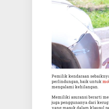
i
M
e
n
g
a
t
a
s
i
M
o
b
i
l
Pemilik kendaraan sebaiknya
L
perlindungan, baik untuk
mob
e
c
mengalami kehilangan.
e
t
Memiliki asuransi berarti m
juga penggunanya dari kerug
yang masuk dalam klausul pe