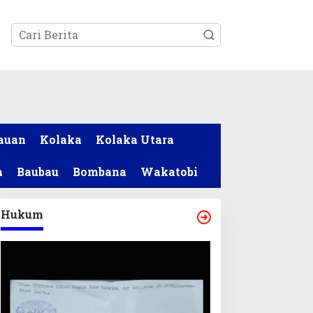
tutup
auan
Kolaka
Kolaka Utara
a
Baubau
Bombana
Wakatobi
Hukum