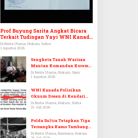
Prof Buyung Sarita Angkat Bicara
Terkait Tudingan Yayi WNI Kanada
Ditagih Utang Rp3,6 Miliar
Di Berita Utama, Hukum, Sultra
1 Agustus 2026
Sengketa Tanah Warisan
Mantan Komandan Korem
143/HO, Ketika Warisan
Di Berita Utama, Hukum, Opini
1 Agustus 2026
Menjadi Arena Pemerasan
WNI Kanada Polisikan
Oknum Dosen di Kendari
Terkait Aset Puluhan Miliar
Di Berita Utama, Hukum, Sultra
31 Juli 2026
Polda Sultra Tetapkan Tiga
Tersangka Kasus Tambang
Emas Ilegal di Bombana
Di Berita Utama, Bombana, Hukum
26 Juli 2026