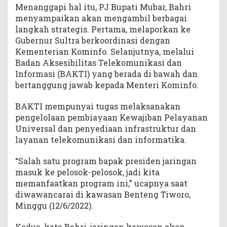
g
Menanggapi hal itu, PJ Bupati Mubar, Bahri
a
menyampaikan akan mengambil berbagai
n
langkah strategis. Pertama, melaporkan ke
a
Gubernur Sultra berkoordinasi dengan
n
Kementerian Kominfo. Selanjutnya, melalui
S
Badan Aksesibilitas Telekomunikasi dan
a
Informasi (BAKTI) yang berada di bawah dan
t
bertanggung jawab kepada Menteri Kominfo.
e
l
BAKTI mempunyai tugas melaksanakan
i
pengelolaan pembiayaan Kewajiban Pelayanan
t
Universal dan penyediaan infrastruktur dan
layanan telekomunikasi dan informatika.
“Salah satu program bapak presiden jaringan
masuk ke pelosok-pelosok, jadi kita
memanfaatkan program ini,” ucapnya saat
diwawancarai di kawasan Benteng Tiworo,
Minggu (12/6/2022).
Kedua, kata Bahri, jaringan kawasan akan