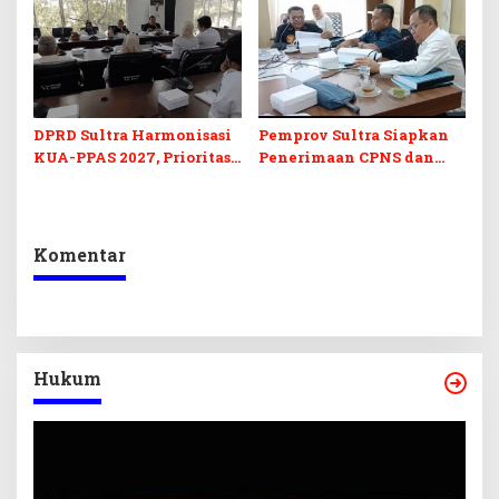
Berkelanjutan
Perubahan APBD 2026
DPRD Sultra Harmonisasi
Pemprov Sultra Siapkan
KUA-PPAS 2027, Prioritas
Penerimaan CPNS dan
Pendidikan, Kebudayaan,
PPPK 2027, DPRD Sultra
dan Pelunasan Utang
Desak Formasi Disabilitas
Infrastruktur
Komentar
Hukum