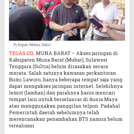
B
a
h
r
i
R
e
Pj Bupati Mubar, Bahri
n
TEGAS.CO,.
MUNA BARAT – Akses jaringan di
c
Kabupaten Muna Barat (Mubar), Sulawesi
a
n
Tenggara (Sultra) belum dirasakan secara
a
merata. Salah satunya kawasan perkantoran
k
Bumi Laworo, hanya beberapa tempat saja yang
a
dapat mengakses jaringan internet. Selebihnya
n
lemot (lamban) dan parahnya harus mencari
B
tempat lain untuk berselancar di dunia Maya
e
atau menggunakan panggilan telpon. Padahal
r
Pemerintah daerah sebelumnya telah
l
merencanakan penambahan BTS namun belum
a
terealisasi.
n
g