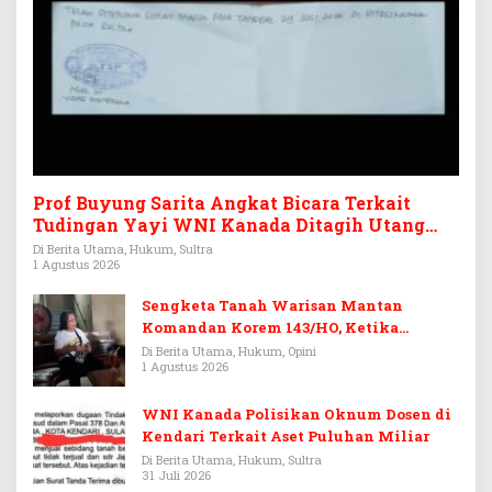
Prof Buyung Sarita Angkat Bicara Terkait
Tudingan Yayi WNI Kanada Ditagih Utang
Rp3,6 Miliar
Di Berita Utama, Hukum, Sultra
1 Agustus 2026
Sengketa Tanah Warisan Mantan
Komandan Korem 143/HO, Ketika
Warisan Menjadi Arena Pemerasan
Di Berita Utama, Hukum, Opini
1 Agustus 2026
WNI Kanada Polisikan Oknum Dosen di
Kendari Terkait Aset Puluhan Miliar
Di Berita Utama, Hukum, Sultra
31 Juli 2026