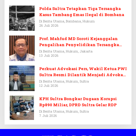
Polda Sultra Tetapkan Tiga Tersangka
Kasus Tambang Emas Ilegal di Bombana
Di Berita Utama, Bombana, Hukum
26 Juli 2026
Prof. Mahfud MD Soroti Kejanggalan
Pengalihan Penyelidikan Tersangka
Febrie Adriansyah
Di Berita Utama, Hukum, Jakarta
13 Juli 2026
Perkuat Advokasi Pers, Wakil Ketua PWI
Sultra Resmi Dilantik Menjadi Advokat
PERADI
Di Berita Utama, Hukum, Sultra
12 Juli 2026
KPH Sultra Bongkar Dugaan Korupsi
Rp890 Miliar, DPRD Sultra Gelar RDP
Di Berita Utama, Hukum, Sultra
7 Juli 2026