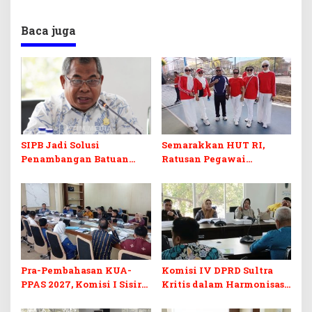
Baca juga
SIPB Jadi Solusi
Semarakkan HUT RI,
Penambangan Batuan
Ratusan Pegawai
Komoditas ex-Golongan C
Sekretariat DPRD Sultra
di Sultra
Ikuti Lomba Bola Gotong
Pra-Pembahasan KUA-
Komisi IV DPRD Sultra
PPAS 2027, Komisi I Sisir
Kritis dalam Harmonisasi
Program Prioritas
KUA-PPAS 2027 dan