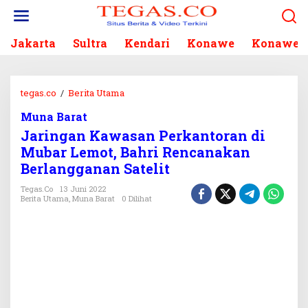
L
e
w
Jakarta
Sultra
Kendari
Konawe
Konawe S
a
t
i
k
tegas.co
/
Berita Utama
J
e
a
k
Muna Barat
r
o
Jaringan Kawasan Perkantoran di
i
n
n
Mubar Lemot, Bahri Rencanakan
t
g
Berlangganan Satelit
e
a
n
n
Tegas.co
13 Juni 2022
Berita Utama
,
Muna Barat
0 Dilihat
K
a
w
a
s
a
n
P