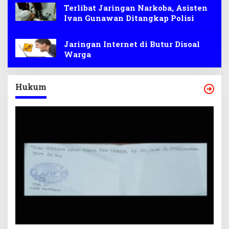
Terlibat Jaringan Narkoba, Asisten
Ivan Gunawan Ditangkap Polisi
Jaringan Internet di Butur Disoal
Warga
Hukum