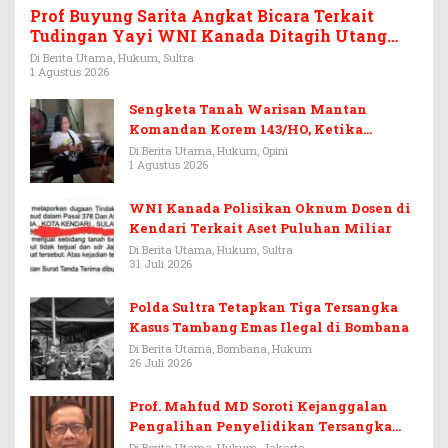
Prof Buyung Sarita Angkat Bicara Terkait
Tudingan Yayi WNI Kanada Ditagih Utang
Rp3,6 Miliar
Di Berita Utama, Hukum, Sultra
1 Agustus 2026
Sengketa Tanah Warisan Mantan
Komandan Korem 143/HO, Ketika
Warisan Menjadi Arena Pemerasan
Di Berita Utama, Hukum, Opini
1 Agustus 2026
WNI Kanada Polisikan Oknum Dosen di
Kendari Terkait Aset Puluhan Miliar
Di Berita Utama, Hukum, Sultra
31 Juli 2026
Polda Sultra Tetapkan Tiga Tersangka
Kasus Tambang Emas Ilegal di Bombana
Di Berita Utama, Bombana, Hukum
26 Juli 2026
Prof. Mahfud MD Soroti Kejanggalan
Pengalihan Penyelidikan Tersangka
Febrie Adriansyah
Di Berita Utama, Hukum, Jakarta