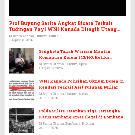
Prof Buyung Sarita Angkat Bicara Terkait
Tudingan Yayi WNI Kanada Ditagih Utang
Rp3,6 Miliar
Di Berita Utama, Hukum, Sultra
1 Agustus 2026
Sengketa Tanah Warisan Mantan
Komandan Korem 143/HO, Ketika
Warisan Menjadi Arena Pemerasan
Di Berita Utama, Hukum, Opini
1 Agustus 2026
WNI Kanada Polisikan Oknum Dosen di
Kendari Terkait Aset Puluhan Miliar
Di Berita Utama, Hukum, Sultra
31 Juli 2026
Polda Sultra Tetapkan Tiga Tersangka
Kasus Tambang Emas Ilegal di Bombana
Di Berita Utama, Bombana, Hukum
26 Juli 2026