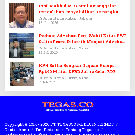
Prof. Mahfud MD Soroti Kejanggalan
Pengalihan Penyelidikan Tersangka
Febrie Adriansyah
Di Berita Utama, Hukum, Jakarta
13 Juli 2026
Perkuat Advokasi Pers, Wakil Ketua PWI
Sultra Resmi Dilantik Menjadi Advokat
PERADI
Di Berita Utama, Hukum, Sultra
12 Juli 2026
KPH Sultra Bongkar Dugaan Korupsi
Rp890 Miliar, DPRD Sultra Gelar RDP
Di Berita Utama, Hukum, Sultra
7 Juli 2026
Copyright © 2014 - 2026 PT. TEGASCO MEDIA INTERNET
Kontak kami
Tim Redaksi
Tentang Tegas.co