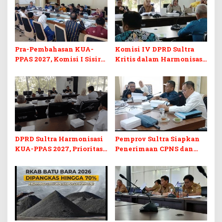
Pra-Pembahasan KUA-
Komisi IV DPRD Sultra
PPAS 2027, Komisi I Sisir
Kritis dalam Harmonisasi
Program Prioritas
KUA-PPAS 2027 dan
Berkelanjutan
Perubahan APBD 2026
DPRD Sultra Harmonisasi
Pemprov Sultra Siapkan
KUA-PPAS 2027, Prioritas
Penerimaan CPNS dan
Pendidikan, Kebudayaan,
PPPK 2027, DPRD Sultra
dan Pelunasan Utang
Desak Formasi Disabilitas
Infrastruktur