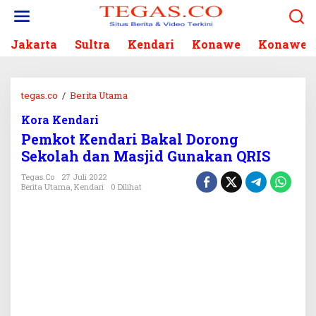
L
e
w
Jakarta
Sultra
Kendari
Konawe
Konawe S
a
t
i
k
tegas.co
/
Berita Utama
P
e
e
k
Kora Kendari
m
o
Pemkot Kendari Bakal Dorong
k
n
o
Sekolah dan Masjid Gunakan QRIS
t
t
e
Tegas.co
27 Juli 2022
K
Berita Utama
,
Kendari
0 Dilihat
n
e
n
d
a
r
i
B
a
k