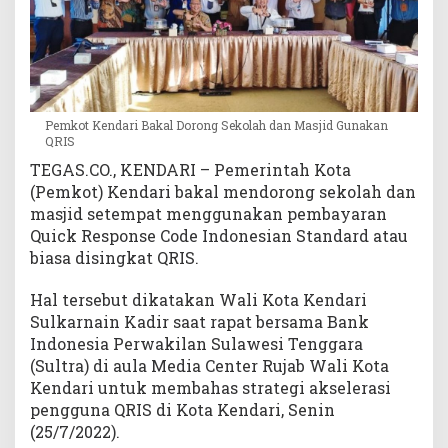
d
G
u
n
a
k
Pemkot Kendari Bakal Dorong Sekolah dan Masjid Gunakan
a
QRIS
n
TEGAS.CO., KENDARI – Pemerintah Kota
Q
(Pemkot) Kendari bakal mendorong sekolah dan
R
masjid setempat menggunakan pembayaran
I
Quick Response Code Indonesian Standard atau
S
biasa disingkat QRIS.
Hal tersebut dikatakan Wali Kota Kendari
Sulkarnain Kadir saat rapat bersama Bank
Indonesia Perwakilan Sulawesi Tenggara
(Sultra) di aula Media Center Rujab Wali Kota
Kendari untuk membahas strategi akselerasi
pengguna QRIS di Kota Kendari, Senin
(25/7/2022).