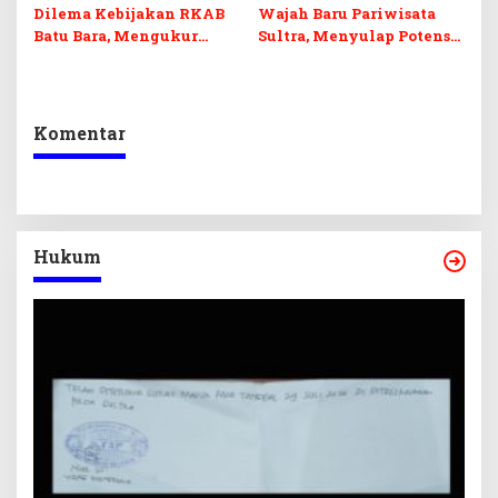
Dilema Kebijakan RKAB
Wajah Baru Pariwisata
Batu Bara, Mengukur
Sultra, Menyulap Potensi
Keseimbangan
Lokal Lewat Sentuhan
Penerimaan Negara dan
Digital dan Penguatan
Kepastian Investasi
Ekraf
Komentar
Hukum