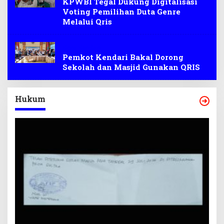
KPWBI Tegal Dukung Digitalisasi
Voting Pemilihan Duta Genre
Melalui Qris
Kora Kendari
Pemkot Kendari Bakal Dorong
Sekolah dan Masjid Gunakan QRIS
Hukum