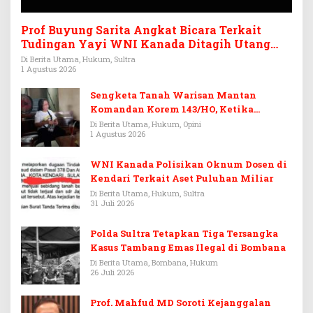
Prof Buyung Sarita Angkat Bicara Terkait
Tudingan Yayi WNI Kanada Ditagih Utang
Rp3,6 Miliar
Di Berita Utama, Hukum, Sultra
1 Agustus 2026
Sengketa Tanah Warisan Mantan
Komandan Korem 143/HO, Ketika
Warisan Menjadi Arena Pemerasan
Di Berita Utama, Hukum, Opini
1 Agustus 2026
WNI Kanada Polisikan Oknum Dosen di
Kendari Terkait Aset Puluhan Miliar
Di Berita Utama, Hukum, Sultra
31 Juli 2026
Polda Sultra Tetapkan Tiga Tersangka
Kasus Tambang Emas Ilegal di Bombana
Di Berita Utama, Bombana, Hukum
26 Juli 2026
Prof. Mahfud MD Soroti Kejanggalan