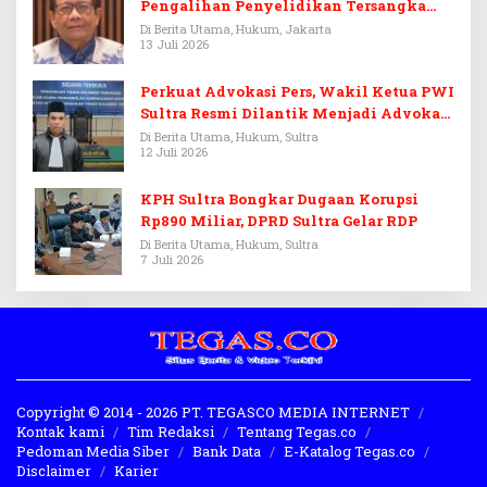
Pengalihan Penyelidikan Tersangka
Febrie Adriansyah
Di Berita Utama, Hukum, Jakarta
13 Juli 2026
Perkuat Advokasi Pers, Wakil Ketua PWI
Sultra Resmi Dilantik Menjadi Advokat
PERADI
Di Berita Utama, Hukum, Sultra
12 Juli 2026
KPH Sultra Bongkar Dugaan Korupsi
Rp890 Miliar, DPRD Sultra Gelar RDP
Di Berita Utama, Hukum, Sultra
7 Juli 2026
Copyright © 2014 - 2026 PT. TEGASCO MEDIA INTERNET
Kontak kami
Tim Redaksi
Tentang Tegas.co
Pedoman Media Siber
Bank Data
E-Katalog Tegas.co
Disclaimer
Karier