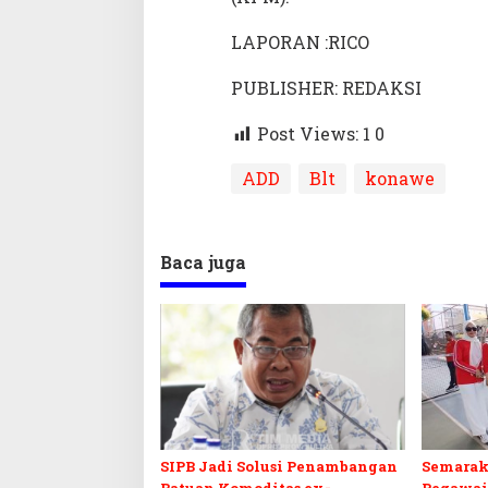
LAPORAN :RICO
PUBLISHER: REDAKSI
Post Views: 1
0
ADD
Blt
konawe
Baca juga
SIPB Jadi Solusi Penambangan
Semarak
Batuan Komoditas ex-
Pegawai