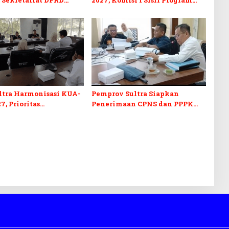
kuti Lomba Bola Gotong
Prioritas Berkelanjutan
ltra Harmonisasi KUA-
Pemprov Sultra Siapkan
7, Prioritas
Penerimaan CPNS dan PPPK
kan, Kebudayaan, dan
2027, DPRD Sultra Desak
n Utang Infrastruktur
Formasi Disabilitas