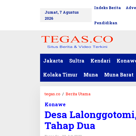
L
Indeks Berita
Adve
tutup
e
Jumat, 7 Agustus
w
2026
a
Pendidikan
t
i
k
e
k
o
Jakarta
Sultra
Kendari
Konaw
n
t
Kolaka Timur
Muna
Muna Barat
e
n
tegas.co
/
Berita Utama
D
e
Konawe
s
Desa Lalonggotomi,
a
L
Tahap Dua
a
l