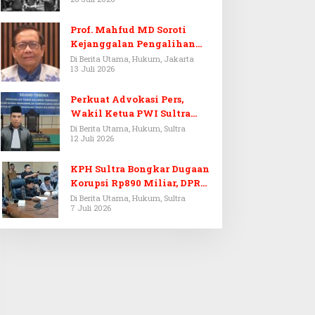
Prof. Mahfud MD Soroti
Kejanggalan Pengalihan
Penyelidikan Tersangka
Di Berita Utama, Hukum, Jakarta
13 Juli 2026
Febrie Adriansyah
Perkuat Advokasi Pers,
Wakil Ketua PWI Sultra
Resmi Dilantik Menjadi
Di Berita Utama, Hukum, Sultra
12 Juli 2026
Advokat PERADI
KPH Sultra Bongkar Dugaan
Korupsi Rp890 Miliar, DPRD
Sultra Gelar RDP
Di Berita Utama, Hukum, Sultra
7 Juli 2026