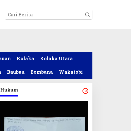
tutup
auan
Kolaka
Kolaka Utara
a
Baubau
Bombana
Wakatobi
Hukum