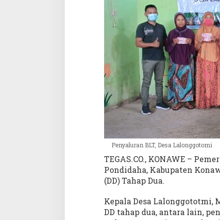
i
k
a
n
D
D
T
a
h
a
p
D
u
a
Penyaluran BLT, Desa Lalonggotomi
TEGAS.CO., KONAWE – Pemeri
Pondidaha, Kabupaten Konawe
(DD) Tahap Dua.
Kepala Desa Lalonggototmi,
DD tahap dua, antara lain, p