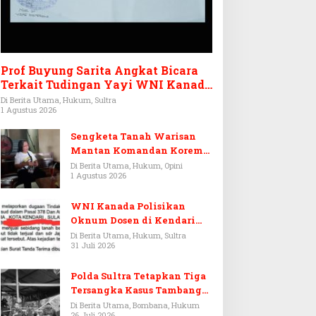
Prof Buyung Sarita Angkat Bicara
Terkait Tudingan Yayi WNI Kanada
Ditagih Utang Rp3,6 Miliar
Di Berita Utama, Hukum, Sultra
1 Agustus 2026
Sengketa Tanah Warisan
Mantan Komandan Korem
143/HO, Ketika Warisan
Di Berita Utama, Hukum, Opini
1 Agustus 2026
Menjadi Arena Pemerasan
WNI Kanada Polisikan
Oknum Dosen di Kendari
Terkait Aset Puluhan Miliar
Di Berita Utama, Hukum, Sultra
31 Juli 2026
Polda Sultra Tetapkan Tiga
Tersangka Kasus Tambang
Emas Ilegal di Bombana
Di Berita Utama, Bombana, Hukum
26 Juli 2026