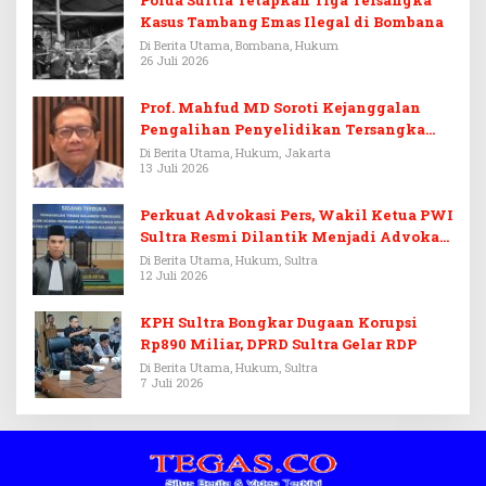
Kasus Tambang Emas Ilegal di Bombana
Di Berita Utama, Bombana, Hukum
26 Juli 2026
Prof. Mahfud MD Soroti Kejanggalan
Pengalihan Penyelidikan Tersangka
Febrie Adriansyah
Di Berita Utama, Hukum, Jakarta
13 Juli 2026
Perkuat Advokasi Pers, Wakil Ketua PWI
Sultra Resmi Dilantik Menjadi Advokat
PERADI
Di Berita Utama, Hukum, Sultra
12 Juli 2026
KPH Sultra Bongkar Dugaan Korupsi
Rp890 Miliar, DPRD Sultra Gelar RDP
Di Berita Utama, Hukum, Sultra
7 Juli 2026