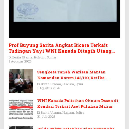
Prof Buyung Sarita Angkat Bicara Terkait
Tudingan Yayi WNI Kanada Ditagih Utang
Rp3,6 Miliar
Di Berita Utama, Hukum, Sultra
1 Agustus 2026
Sengketa Tanah Warisan Mantan
Komandan Korem 143/HO, Ketika
Warisan Menjadi Arena Pemerasan
Di Berita Utama, Hukum, Opini
1 Agustus 2026
WNI Kanada Polisikan Oknum Dosen di
Kendari Terkait Aset Puluhan Miliar
Di Berita Utama, Hukum, Sultra
31 Juli 2026
Polda Sultra Tetapkan Tiga Tersangka