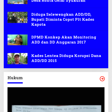
Desa Ronta Gelar Syukuran
Diduga Selewengkan ADD/DD,
Bupati Diminta Copot Plt Kades
Kapota
DPMD Konkep Akan Monitoring
ADD dan DD Anggaran 2017
Kades Lentea Diduga Korupsi Dana
ADD/DD 2015
Hukum