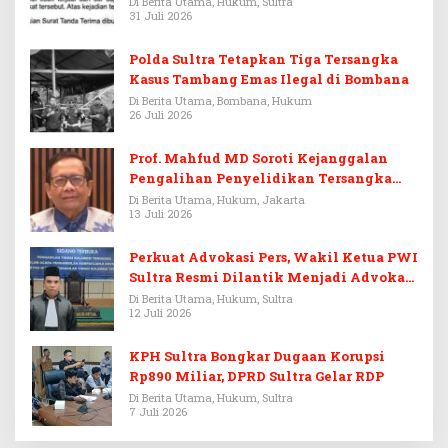
Di Berita Utama, Hukum, Sultra
31 Juli 2026
Polda Sultra Tetapkan Tiga Tersangka
Kasus Tambang Emas Ilegal di Bombana
Di Berita Utama, Bombana, Hukum
26 Juli 2026
Prof. Mahfud MD Soroti Kejanggalan
Pengalihan Penyelidikan Tersangka
Febrie Adriansyah
Di Berita Utama, Hukum, Jakarta
13 Juli 2026
Perkuat Advokasi Pers, Wakil Ketua PWI
Sultra Resmi Dilantik Menjadi Advokat
PERADI
Di Berita Utama, Hukum, Sultra
12 Juli 2026
KPH Sultra Bongkar Dugaan Korupsi
Rp890 Miliar, DPRD Sultra Gelar RDP
Di Berita Utama, Hukum, Sultra
7 Juli 2026