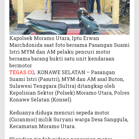
i
A
s
a
l
B
Kapolsek Moramo Utara, Iptu Erwan
u
Marchdonida saat foto bersama Pasangan Suami
t
Istri MYM dan AM pelaku pencuri motor
o
bersama barang bukti satu unit kendaraan
n
bermotor
TEGAS.CO
,. KONAWE SELATAN – Pasangan
Suami Istri (Pasutri), MYM dan AM asal Buton,
Sulawesi Tenggara (Sultra) ditangkap oleh
Kepolisian Sektor (Polsek) Moramo Utara, Polres
Konawe Selatan (Konsel).
Keduanya diduga mencuri sepeda motor
(Curanmor) milik Suryani warga Desa Sanggula,
Kecamatan Moramo Utara.