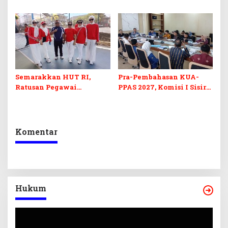
Sultra Duga Sistem
Komoditas ex-Golongan C
Barcode Curang
di Sultra
Semarakkan HUT RI,
Pra-Pembahasan KUA-
Ratusan Pegawai
PPAS 2027, Komisi I Sisir
Sekretariat DPRD Sultra
Program Prioritas
Ikuti Lomba Bola Gotong
Berkelanjutan
Komentar
Hukum