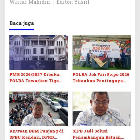
Writer: Mahidin
Editor: Yusrif
Baca juga
PMB 2026/2027 Dibuka,
POLBA Job Fair Expo 2026
POLBA Tawarkan Tiga
Tekankan Pentingnya
Prodi Baru dan Program
Skill dan Sertifikasi di Era
Kuliah Gratis
Digital
Antrean BBM Panjang di
SIPB Jadi Solusi
SPBU Kendari, DPRD
Penambangan Batuan