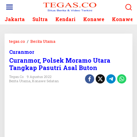
L
e
w
Jakarta
Sultra
Kendari
Konawe
Konawe S
a
t
i
k
tegas.co
/
Berita Utama
C
e
u
k
Curanmor
r
o
Curanmor, Polsek Moramo Utara
a
n
n
Tangkap Pasutri Asal Buton
t
m
e
Tegas.co
9 Agustus 2022
o
Berita Utama
,
Konawe Selatan
n
r
,
P
o
l
s
e
k
M