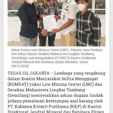
P
D
i
a
d
u
k
a
n
Ketua Umum Law Mining Center (LMC), Julianto Jaya Perdana
k
dan Ketua Umum Gerakan Mahasiswa Lingkar Tambang
e
(Gemilang) saat mengadukan PT KKP di Kantor Direktorat
D
Jendral Mineral dan Batubara (Dirjen Minerba). Senin
i
(28/11/2022)
r
TEGAS.CO, JAKARTA – Lembaga yang tergabung
j
dalam Koalisi Masyarakat Sultra Menggugat
e
(KOMSAT) yakni Law Mining Center (LMC) dan
n
Gerakan Mahasiswa Lingkar Tambang
M
(Gemilang) menyerahkan aduan dugaan tindak
i
pidana pemalsuan keterangan asal barang oleh
n
e
PT. Kabaena Kromit Prathama (KKP) di Kantor
r
Direktorat Jendral Mineral dan Batubara (Dirjen