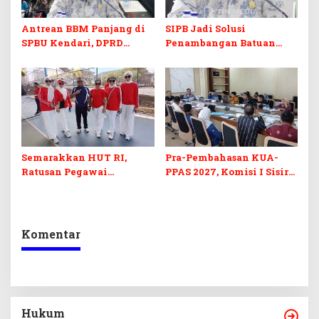
Antrean BBM Panjang di
SIPB Jadi Solusi
SPBU Kendari, DPRD
Penambangan Batuan
Sultra Duga Sistem
Komoditas ex-Golongan C
Barcode Curang
di Sultra
Semarakkan HUT RI,
Pra-Pembahasan KUA-
Ratusan Pegawai
PPAS 2027, Komisi I Sisir
Sekretariat DPRD Sultra
Program Prioritas
Ikuti Lomba Bola Gotong
Berkelanjutan
Komentar
Hukum