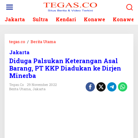
L
e
w
Jakarta
Sultra
Kendari
Konawe
Konawe S
a
t
i
k
tegas.co
/
Berita Utama
D
e
i
k
Jakarta
d
o
Diduga Palsukan Keterangan Asal
u
n
g
Barang, PT KKP Diadukan ke Dirjen
t
a
Minerba
e
P
n
a
Tegas.co
29 November 2022
Berita Utama
,
Jakarta
l
s
u
k
a
n
K
e