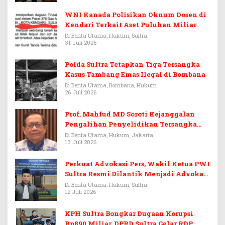
WNI Kanada Polisikan Oknum Dosen di
Kendari Terkait Aset Puluhan Miliar
Di Berita Utama, Hukum, Sultra
31 Juli 2026
Polda Sultra Tetapkan Tiga Tersangka
Kasus Tambang Emas Ilegal di Bombana
Di Berita Utama, Bombana, Hukum
26 Juli 2026
Prof. Mahfud MD Soroti Kejanggalan
Pengalihan Penyelidikan Tersangka
Febrie Adriansyah
Di Berita Utama, Hukum, Jakarta
13 Juli 2026
Perkuat Advokasi Pers, Wakil Ketua PWI
Sultra Resmi Dilantik Menjadi Advokat
PERADI
Di Berita Utama, Hukum, Sultra
12 Juli 2026
KPH Sultra Bongkar Dugaan Korupsi
Rp890 Miliar, DPRD Sultra Gelar RDP