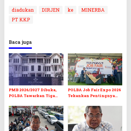
diadukan
DIRJEN
ke
MINERBA
PT KKP
Baca juga
PMB 2026/2027 Dibuka,
POLBA Job Fair Expo 2026
POLBA Tawarkan Tiga
Tekankan Pentingnya
Prodi Baru dan Program
Skill dan Sertifikasi di Era
Kuliah Gratis
Digital