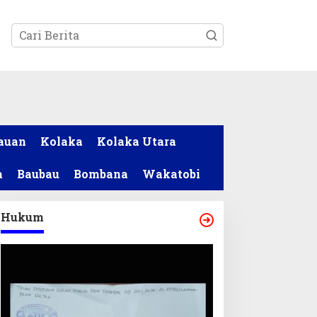
tutup
auan
Kolaka
Kolaka Utara
a
Baubau
Bombana
Wakatobi
Hukum