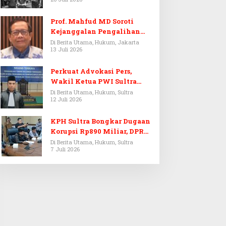
Prof. Mahfud MD Soroti
Kejanggalan Pengalihan
Penyelidikan Tersangka
Di Berita Utama, Hukum, Jakarta
13 Juli 2026
Febrie Adriansyah
Perkuat Advokasi Pers,
Wakil Ketua PWI Sultra
Resmi Dilantik Menjadi
Di Berita Utama, Hukum, Sultra
12 Juli 2026
Advokat PERADI
KPH Sultra Bongkar Dugaan
Korupsi Rp890 Miliar, DPRD
Sultra Gelar RDP
Di Berita Utama, Hukum, Sultra
7 Juli 2026