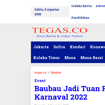
L
Indeks Berita
Advet
tutup
e
Sabtu, 8 Agustus
w
2026
a
Pendidikan
t
i
k
e
k
o
Jakarta
Sultra
Kendari
Konaw
n
t
Kolaka Timur
Muna
Muna Barat
e
n
tegas.co
/
Baubau
B
a
Event
u
Baubau Jadi Tuan 
b
a
Karnaval 2022
u
J