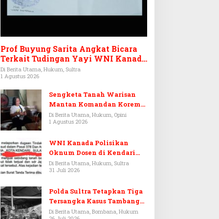
Prof Buyung Sarita Angkat Bicara
Terkait Tudingan Yayi WNI Kanada
Ditagih Utang Rp3,6 Miliar
Di Berita Utama, Hukum, Sultra
1 Agustus 2026
Sengketa Tanah Warisan
Mantan Komandan Korem
143/HO, Ketika Warisan
Di Berita Utama, Hukum, Opini
1 Agustus 2026
Menjadi Arena Pemerasan
WNI Kanada Polisikan
Oknum Dosen di Kendari
Terkait Aset Puluhan Miliar
Di Berita Utama, Hukum, Sultra
31 Juli 2026
Polda Sultra Tetapkan Tiga
Tersangka Kasus Tambang
Emas Ilegal di Bombana
Di Berita Utama, Bombana, Hukum
26 Juli 2026