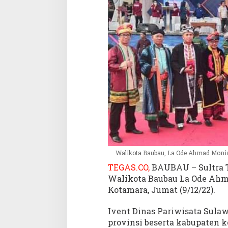
K
a
r
n
a
v
a
l
2
0
2
2
Walikota Baubau, La Ode Ahmad Monia
TEGAS.CO,
BAUBAU – Sultra T
Walikota Baubau La Ode Ahm
Kotamara, Jumat (9/12/22).
Ivent Dinas Pariwisata Sulaw
provinsi beserta kabupaten ko