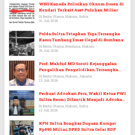
WNI Kanada Polisikan Oknum Dosen di
Kendari Terkait Aset Puluhan Miliar
Di Berita Utama, Hukum, Sultra
31 Juli 2026
Polda Sultra Tetapkan Tiga Tersangka
Kasus Tambang Emas Ilegal di Bombana
Di Berita Utama, Bombana, Hukum
26 Juli 2026
Prof. Mahfud MD Soroti Kejanggalan
Pengalihan Penyelidikan Tersangka
Febrie Adriansyah
Di Berita Utama, Hukum, Jakarta
13 Juli 2026
Perkuat Advokasi Pers, Wakil Ketua PWI
Sultra Resmi Dilantik Menjadi Advokat
PERADI
Di Berita Utama, Hukum, Sultra
12 Juli 2026
KPH Sultra Bongkar Dugaan Korupsi
Rp890 Miliar, DPRD Sultra Gelar RDP