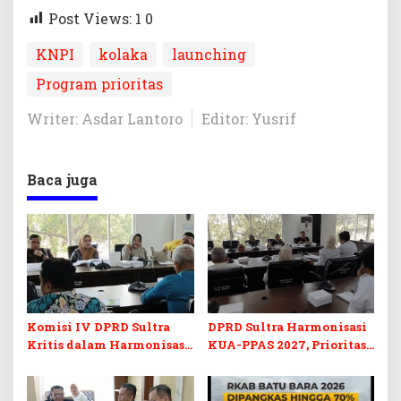
Post Views: 1
0
KNPI
kolaka
launching
Program prioritas
Writer: Asdar Lantoro
Editor: Yusrif
Baca juga
Komisi IV DPRD Sultra
DPRD Sultra Harmonisasi
Kritis dalam Harmonisasi
KUA-PPAS 2027, Prioritas
KUA-PPAS 2027 dan
Pendidikan, Kebudayaan,
Perubahan APBD 2026
dan Pelunasan Utang
Infrastruktur