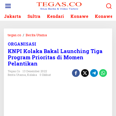
L
e
w
Jakarta
Sultra
Kendari
Konawe
Konawe S
a
t
i
k
tegas.co
/
Berita Utama
K
e
N
k
ORGANISASI
P
o
KNPI Kolaka Bakal Launching Tiga
I
n
K
Program Prioritas di Momen
t
o
Pelantikan
e
l
n
a
Tegas.co
13 Desember 2022
Berita Utama
,
Kolaka
0 Dilihat
k
a
B
a
k
a
l
L