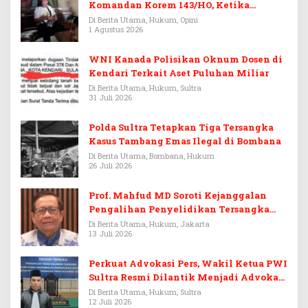
Komandan Korem 143/HO, Ketika
Warisan Menjadi Arena Pemerasan
Di Berita Utama, Hukum, Opini
1 Agustus 2026
WNI Kanada Polisikan Oknum Dosen di
Kendari Terkait Aset Puluhan Miliar
Di Berita Utama, Hukum, Sultra
31 Juli 2026
Polda Sultra Tetapkan Tiga Tersangka
Kasus Tambang Emas Ilegal di Bombana
Di Berita Utama, Bombana, Hukum
26 Juli 2026
Prof. Mahfud MD Soroti Kejanggalan
Pengalihan Penyelidikan Tersangka
Febrie Adriansyah
Di Berita Utama, Hukum, Jakarta
13 Juli 2026
Perkuat Advokasi Pers, Wakil Ketua PWI
Sultra Resmi Dilantik Menjadi Advokat
PERADI
Di Berita Utama, Hukum, Sultra
12 Juli 2026