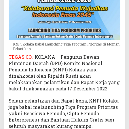
r
i
t
a
s
d
i
KNPI Kolaka Bakal Launching Tiga Program Prioritas di Momen
M
Pelantikan
o
TEGAS.CO,.
KOLAKA – Pengurus
Dewan
m
Pimpinan Daerah (DPD) Komite Nasional
e
n
Pemuda Indonesia (KNPI) Kolaka yang
P
dinahkodai oleh Ripaldi Rusdi akan
e
melaksanakan pelantikan dan Rapat Kerja yang
l
bakal dilaksanakan pada 17 Desember 2022.
a
n
Selain pelantikan dan Rapat kerja, KNPI Kolaka
t
juga bakal melaunching Tiga Program Prioritas
i
yakni Beasiswa Pemuda, Cipta Pemuda
k
Enterpreneur dan Bantuan Hukum Gratis bagi
a
seluruh masyarakat kurang mampu.
n