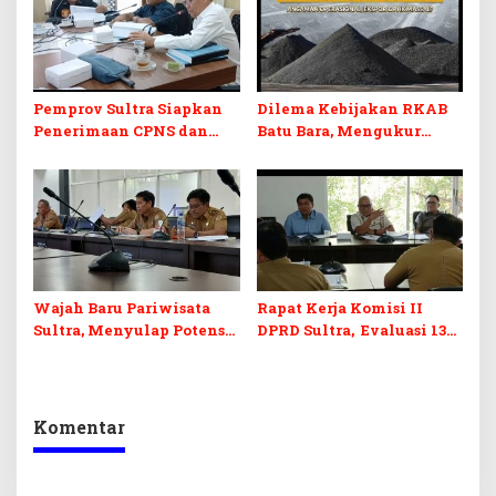
Pemprov Sultra Siapkan
Dilema Kebijakan RKAB
Penerimaan CPNS dan
Batu Bara, Mengukur
PPPK 2027, DPRD Sultra
Keseimbangan
Desak Formasi Disabilitas
Penerimaan Negara dan
Kepastian Investasi
Wajah Baru Pariwisata
Rapat Kerja Komisi II
Sultra, Menyulap Potensi
DPRD Sultra, Evaluasi 13
Lokal Lewat Sentuhan
OPD
Digital dan Penguatan
Ekraf
Komentar