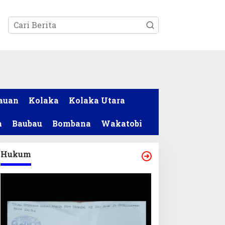
tutup
auan
Kolaka
Kolaka Utara
a
Baubau
Bombana
Wakatobi
Hukum