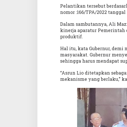
L
Pelantikan tersebut berdasar
i
nomor :166/TPA/2022 tanggal 
o
Dalam sambutannya, Ali Ma
kinerja aparatur Pemerintah 
produktif.
Hal itu, kata Gubernur, dem
masyarakat. Gubernur menyebu
sehingga harus mendapat sup
“Asrun Lio ditetapkan sebagai
mekanisme yang berlaku,” ka