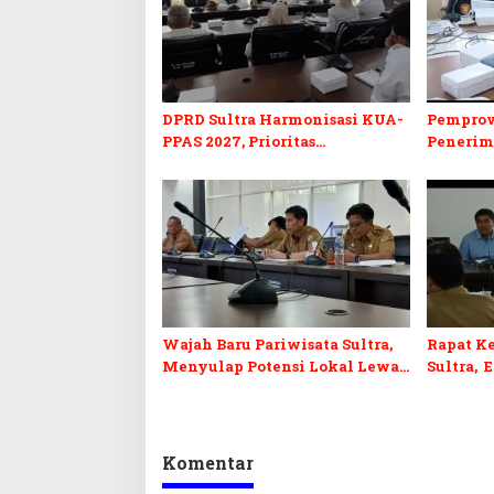
DPRD Sultra Harmonisasi KUA-
Pemprov
PPAS 2027, Prioritas
Penerim
Pendidikan, Kebudayaan, dan
2027, DP
Pelunasan Utang Infrastruktur
Formasi 
Wajah Baru Pariwisata Sultra,
Rapat Ke
Menyulap Potensi Lokal Lewat
Sultra, 
Sentuhan Digital dan
Penguatan Ekraf
Komentar