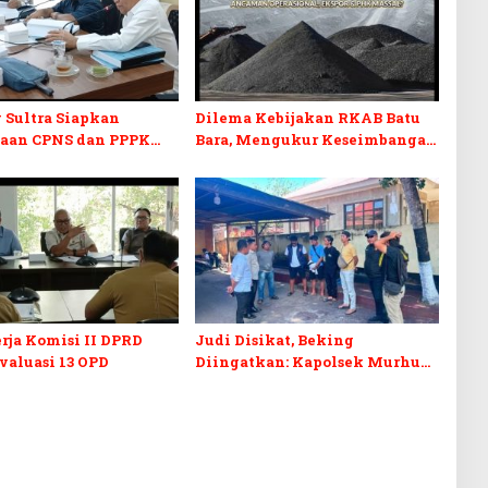
 Sultra Siapkan
Dilema Kebijakan RKAB Batu
aan CPNS dan PPPK
Bara, Mengukur Keseimbangan
RD Sultra Desak
Penerimaan Negara dan
Disabilitas
Kepastian Investasi
rja Komisi II DPRD
Judi Disikat, Beking
Evaluasi 13 OPD
Diingatkan: Kapolsek Murhum
Tegaskan Tak Ada yang Kebal
Hukum