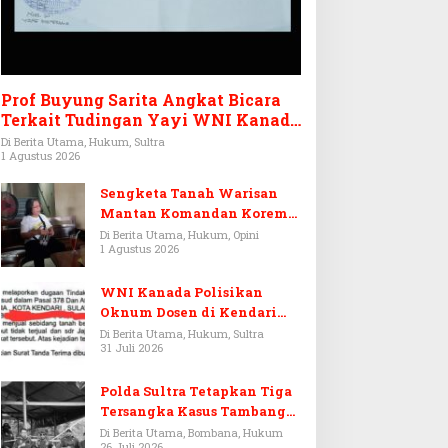
Prof Buyung Sarita Angkat Bicara
Terkait Tudingan Yayi WNI Kanada
Ditagih Utang Rp3,6 Miliar
Di Berita Utama, Hukum, Sultra
1 Agustus 2026
Sengketa Tanah Warisan
Mantan Komandan Korem
143/HO, Ketika Warisan
Di Berita Utama, Hukum, Opini
1 Agustus 2026
Menjadi Arena Pemerasan
WNI Kanada Polisikan
Oknum Dosen di Kendari
Terkait Aset Puluhan Miliar
Di Berita Utama, Hukum, Sultra
31 Juli 2026
Polda Sultra Tetapkan Tiga
Tersangka Kasus Tambang
Emas Ilegal di Bombana
Di Berita Utama, Bombana, Hukum
26 Juli 2026