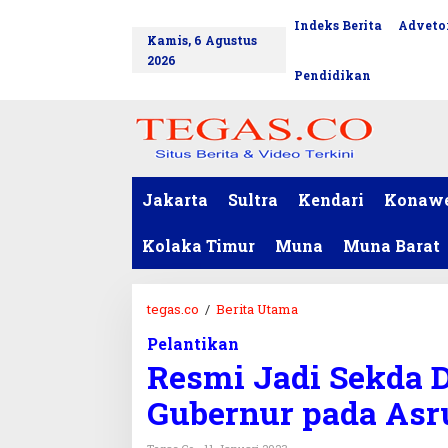
L
Indeks Berita
Advetor
tutup
e
Kamis, 6 Agustus
w
2026
a
Pendidikan
t
i
k
e
k
o
Jakarta
Sultra
Kendari
Konaw
n
t
Kolaka Timur
Muna
Muna Barat
e
n
tegas.co
/
Berita Utama
R
e
Pelantikan
s
Resmi Jadi Sekda D
m
i
Gubernur pada Asr
J
a