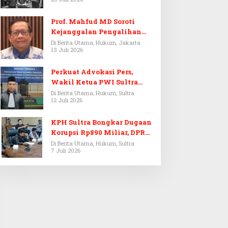
Prof. Mahfud MD Soroti
Kejanggalan Pengalihan
Penyelidikan Tersangka
Di Berita Utama, Hukum, Jakarta
13 Juli 2026
Febrie Adriansyah
Perkuat Advokasi Pers,
Wakil Ketua PWI Sultra
Resmi Dilantik Menjadi
Di Berita Utama, Hukum, Sultra
12 Juli 2026
Advokat PERADI
KPH Sultra Bongkar Dugaan
Korupsi Rp890 Miliar, DPRD
Sultra Gelar RDP
Di Berita Utama, Hukum, Sultra
7 Juli 2026