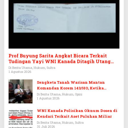
Prof Buyung Sarita Angkat Bicara Terkait
Tudingan Yayi WNI Kanada Ditagih Utang
Rp3,6 Miliar
Di Berita Utama, Hukum, Sultra
1 Agustus 2026
Sengketa Tanah Warisan Mantan
Komandan Korem 143/HO, Ketika
Warisan Menjadi Arena Pemerasan
Di Berita Utama, Hukum, Opini
1 Agustus 2026
WNI Kanada Polisikan Oknum Dosen di
Kendari Terkait Aset Puluhan Miliar
Di Berita Utama, Hukum, Sultra
31 Juli 2026