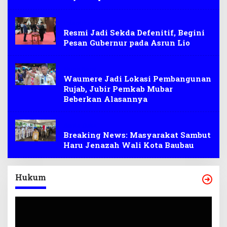
Pelantikan
Resmi Jadi Sekda Defenitif, Begini
Pesan Gubernur pada Asrun Lio
Muna Barat
Waumere Jadi Lokasi Pembangunan
Rujab, Jubir Pemkab Mubar
Beberkan Alasannya
Berita Duka
Breaking News: Masyarakat Sambut
Haru Jenazah Wali Kota Baubau
Hukum