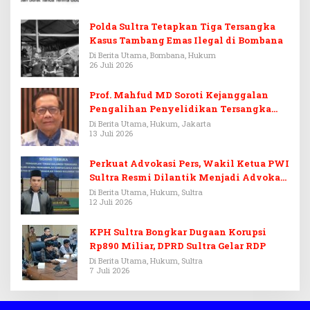
Polda Sultra Tetapkan Tiga Tersangka
Kasus Tambang Emas Ilegal di Bombana
Di Berita Utama, Bombana, Hukum
26 Juli 2026
Prof. Mahfud MD Soroti Kejanggalan
Pengalihan Penyelidikan Tersangka
Febrie Adriansyah
Di Berita Utama, Hukum, Jakarta
13 Juli 2026
Perkuat Advokasi Pers, Wakil Ketua PWI
Sultra Resmi Dilantik Menjadi Advokat
PERADI
Di Berita Utama, Hukum, Sultra
12 Juli 2026
KPH Sultra Bongkar Dugaan Korupsi
Rp890 Miliar, DPRD Sultra Gelar RDP
Di Berita Utama, Hukum, Sultra
7 Juli 2026