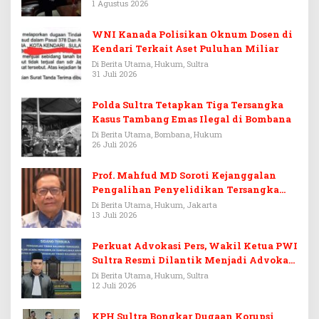
1 Agustus 2026
WNI Kanada Polisikan Oknum Dosen di
Kendari Terkait Aset Puluhan Miliar
Di Berita Utama, Hukum, Sultra
31 Juli 2026
Polda Sultra Tetapkan Tiga Tersangka
Kasus Tambang Emas Ilegal di Bombana
Di Berita Utama, Bombana, Hukum
26 Juli 2026
Prof. Mahfud MD Soroti Kejanggalan
Pengalihan Penyelidikan Tersangka
Febrie Adriansyah
Di Berita Utama, Hukum, Jakarta
13 Juli 2026
Perkuat Advokasi Pers, Wakil Ketua PWI
Sultra Resmi Dilantik Menjadi Advokat
PERADI
Di Berita Utama, Hukum, Sultra
12 Juli 2026
KPH Sultra Bongkar Dugaan Korupsi