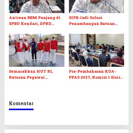
Antrean BBM Panjang di
SIPB Jadi Solusi
SPBU Kendari, DPRD
Penambangan Batuan
Sultra Duga Sistem
Komoditas ex-Golongan C
Barcode Curang
di Sultra
Semarakkan HUT RI,
Pra-Pembahasan KUA-
Ratusan Pegawai
PPAS 2027, Komisi I Sisir
Sekretariat DPRD Sultra
Program Prioritas
Ikuti Lomba Bola Gotong
Berkelanjutan
Komentar