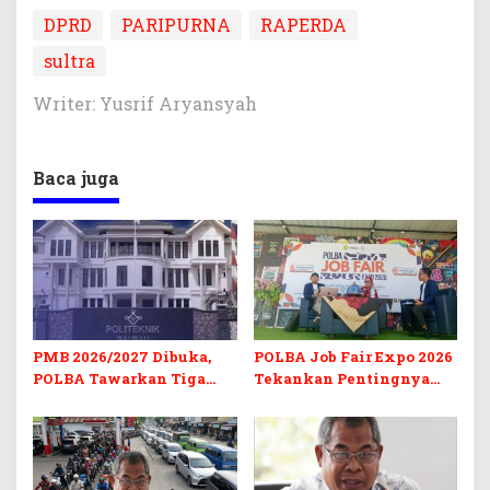
DPRD
PARIPURNA
RAPERDA
sultra
Writer: Yusrif Aryansyah
Baca juga
PMB 2026/2027 Dibuka,
POLBA Job Fair Expo 2026
POLBA Tawarkan Tiga
Tekankan Pentingnya
Prodi Baru dan Program
Skill dan Sertifikasi di Era
Kuliah Gratis
Digital