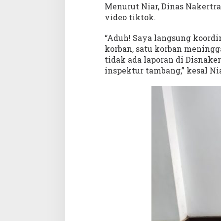
a
Menurut Niar, Dinas Nakertra
n
video tiktok.
K
e
“Aduh! Saya langsung koordin
r
korban, satu korban meningg
j
tidak ada laporan di Disnake
a
inspektur tambang,” kesal Ni