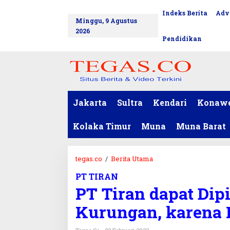
L
Indeks Berita
Adv
tutup
e
Minggu, 9 Agustus
w
2026
a
Pendidikan
t
i
k
e
k
o
Jakarta
Sultra
Kendari
Konaw
n
t
Kolaka Timur
Muna
Muna Barat
e
n
tegas.co
/
Berita Utama
P
T
PT TIRAN
T
PT Tiran dapat Dip
i
r
Kurungan, karena 
a
n