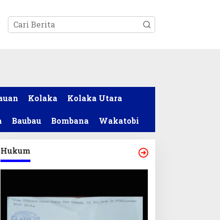
tutup
auan
Kolaka
Kolaka Utara
a
Baubau
Bombana
Wakatobi
Hukum