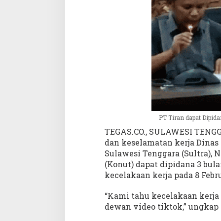
u
r
u
n
g
a
n
,
k
a
r
e
PT Tiran dapat Dipid
n
TEGAS.CO., SULAWESI TENGG
a
dan keselamatan kerja Dinas
K
Sulawesi Tenggara (Sultra), 
e
(Konut) dapat dipidana 3 bul
c
kecelakaan kerja pada 8 Febru
e
l
a
“Kami tahu kecelakaan kerja 
k
dewan video tiktok,” ungkap 
a