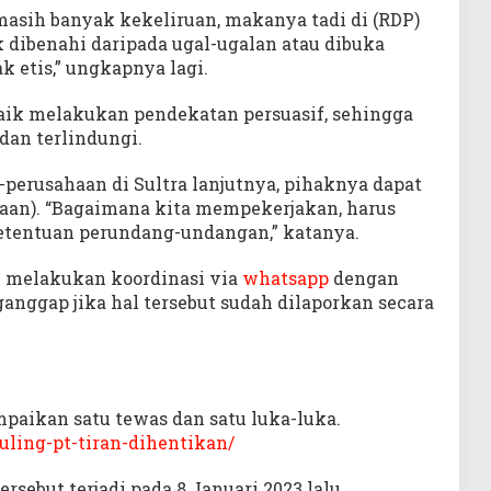
 masih banyak kekeliruan, makanya tadi di (RDP)
k dibenahi daripada ugal-ugalan atau dibuka
 etis,” ungkapnya lagi.
baik melakukan pendekatan persuasif, sehingga
dan terlindungi.
perusahaan di Sultra lanjutnya, pihaknya dapat
an). “Bagaimana kita mempekerjakan, harus
etentuan perundang-undangan,” katanya.
h melakukan koordinasi via
whatsapp
dengan
nggap jika hal tersebut sudah dilaporkan secara
aikan satu tewas dan satu luka-luka.
auling-pt-tiran-dihentikan/
ersebut terjadi pada 8 Januari 2023 lalu