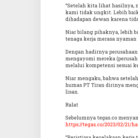
“Setelah kita lihat hasilnya,
kami tidak ungkit. Lebih bai
dihadapan dewan karena tidak
Niar bilang pihaknya, lebih 
tenaga kerja merasa nyaman 
Dengan hadirnya perusahaan-
mengayomi mereka (perusaha
melalui kompetensi sesuai k
Niar mengaku, bahwa setela
humas PT Tiran dirinya menga
lisan.
Ralat
Sebelumnya tegas.co menyamp
https://tegas.co/2023/02/21/h
“Peristiwa kecelakaan kerja t