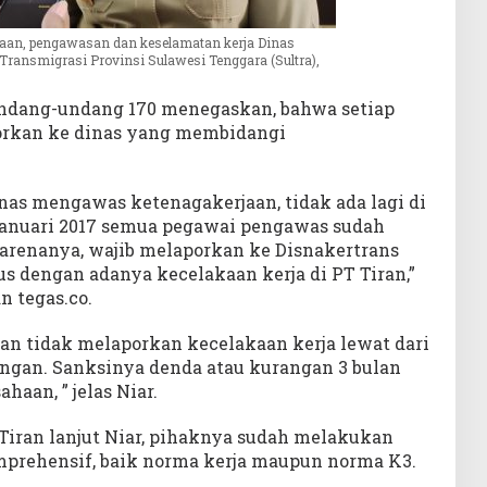
aan, pengawasan dan keselamatan kerja Dinas
Transmigrasi Provinsi Sulawesi Tenggara (Sultra),
 undang-undang 170 menegaskan, bahwa setiap
porkan ke dinas yang membidangi
nas mengawas ketenagakerjaan, tidak ada lagi di
 Januari 2017 semua pegawai pengawas sudah
karenanya, wajib melaporkan ke Disnakertrans
us dengan adanya kecelakaan kerja di PT Tiran,”
 tegas.co.
aan tidak melaporkan kecelakaan kerja lewat dari
ringan. Sanksinya denda atau kurangan 3 bulan
aan, ” jelas Niar.
iran lanjut Niar, pihaknya sudah melakukan
prehensif, baik norma kerja maupun norma K3.