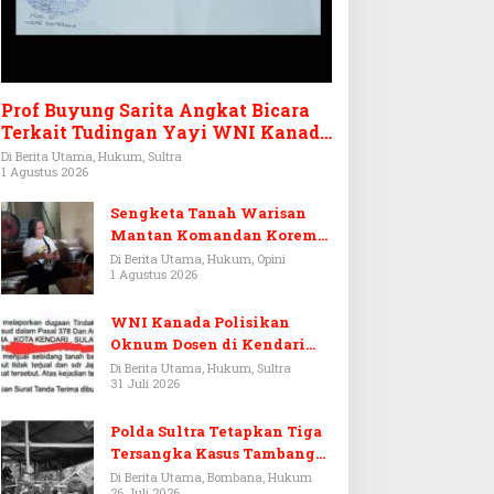
Prof Buyung Sarita Angkat Bicara
Terkait Tudingan Yayi WNI Kanada
Ditagih Utang Rp3,6 Miliar
Di Berita Utama, Hukum, Sultra
1 Agustus 2026
Sengketa Tanah Warisan
Mantan Komandan Korem
143/HO, Ketika Warisan
Di Berita Utama, Hukum, Opini
1 Agustus 2026
Menjadi Arena Pemerasan
WNI Kanada Polisikan
Oknum Dosen di Kendari
Terkait Aset Puluhan Miliar
Di Berita Utama, Hukum, Sultra
31 Juli 2026
Polda Sultra Tetapkan Tiga
Tersangka Kasus Tambang
Emas Ilegal di Bombana
Di Berita Utama, Bombana, Hukum
26 Juli 2026