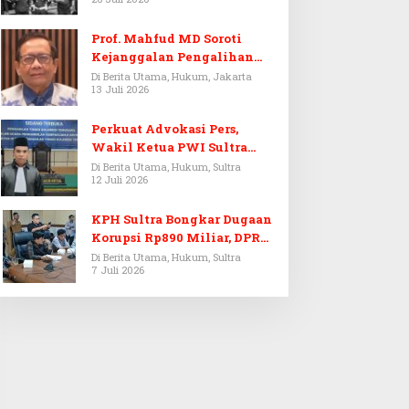
Prof. Mahfud MD Soroti
Kejanggalan Pengalihan
Penyelidikan Tersangka
Di Berita Utama, Hukum, Jakarta
13 Juli 2026
Febrie Adriansyah
Perkuat Advokasi Pers,
Wakil Ketua PWI Sultra
Resmi Dilantik Menjadi
Di Berita Utama, Hukum, Sultra
12 Juli 2026
Advokat PERADI
KPH Sultra Bongkar Dugaan
Korupsi Rp890 Miliar, DPRD
Sultra Gelar RDP
Di Berita Utama, Hukum, Sultra
7 Juli 2026