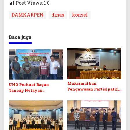
Post Views: 1
0
DAMKARPEN
dinas
konsel
Baca juga
Maksimalkan
UHO Perkuat Bagan
Pengawasan Partisipatif,
Tancap Nelayan
Bawaslu Konawe Selatan
Tinanggea
Gandeng Pemilih Pemula