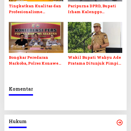
Tingkatkan Kualitas dan
Paripurna DPRD, Bupati
Profesionalisme
Irham Kalenggo
Wartawan, PWI Konawe
Paparkan Capaian LKPJ
Selatan Gelar UKW
2025
Bongkar Peredaran
Wakil Bupati Wahyu Ade
Narkoba, Polres Konawe
Pratama Ditunjuk Pimpin
Selatan Tangkap Dua
KONI Konsel, Fokus
Pemuda Terduga
Target Porprov 2026
Pengedar Sabu
Komentar
Hukum