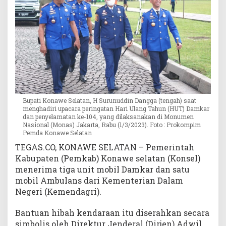
k
a
r
d
a
n
A
m
b
u
Bupati Konawe Selatan, H Surunuddin Dangga (tengah) saat
menghadiri upacara peringatan Hari Ulang Tahun (HUT) Damkar
l
dan penyelamatan ke-104, yang dilaksanakan di Monumen
a
Nasional (Monas) Jakarta, Rabu (1/3/2023). Foto : Prokompim
n
Pemda Konawe Selatan
s
TEGAS.CO, KONAWE SELATAN – Pemerintah
d
Kabupaten (Pemkab) Konawe selatan (Konsel)
a
menerima tiga unit mobil Damkar dan satu
r
mobil Ambulans dari Kementerian Dalam
i
Negeri (Kemendagri).
K
e
m
Bantuan hibah kendaraan itu diserahkan secara
e
simbolis oleh Direktur Jenderal (Dirjen) Adwil