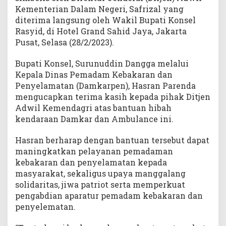
n
Kementerian Dalam Negeri, Safrizal yang
d
diterima langsung oleh Wakil Bupati Konsel
a
Rasyid, di Hotel Grand Sahid Jaya, Jakarta
g
Pusat, Selasa (28/2/2023).
r
i
Bupati Konsel, Surunuddin Dangga melalui
Kepala Dinas Pemadam Kebakaran dan
Penyelamatan (Damkarpen), Hasran Parenda
mengucapkan terima kasih kepada pihak Ditjen
Adwil Kemendagri atas bantuan hibah
kendaraan Damkar dan Ambulance ini.
Hasran berharap dengan bantuan tersebut dapat
maningkatkan pelayanan pemadaman
kebakaran dan penyelamatan kepada
masyarakat, sekaligus upaya manggalang
solidaritas, jiwa patriot serta memperkuat
pengabdian aparatur pemadam kebakaran dan
penyelematan.