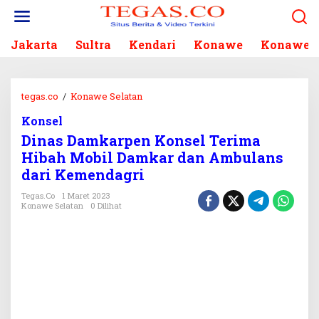
L
e
w
Jakarta
Sultra
Kendari
Konawe
Konawe S
a
t
i
k
tegas.co
/
Konawe Selatan
D
e
i
k
Konsel
n
o
Dinas Damkarpen Konsel Terima
a
n
s
Hibah Mobil Damkar dan Ambulans
t
D
dari Kemendagri
e
a
n
m
Tegas.co
1 Maret 2023
Konawe Selatan
0 Dilihat
k
a
r
p
e
n
K
o