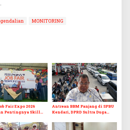
.
gendalian
MONITORING
b Fair Expo 2026
Antrean BBM Panjang di SPBU
n Pentingnya Skill
Kendari, DPRD Sultra Duga
fikasi di Era Digital
Sistem Barcode Curang