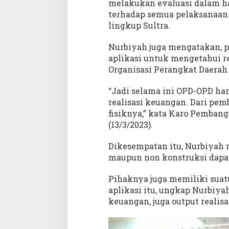
melakukan evaluasi dalam h
g
R
terhadap semua pelaksanaan 
e
lingkup Sultra.
a
l
Nurbiyah juga mengatakan, 
i
aplikasi untuk mengetahui r
s
Organisasi Perangkat Daerah
a
s
“Jadi selama ini OPD-OPD h
i
realisasi keuangan. Dari pemb
F
fisiknya,” kata Karo Pembang
i
(13/3/2023).
s
i
Dikesempatan itu, Nurbiyah
k
K
maupun non konstruksi dapat d
e
g
Pihaknya juga memiliki suat
i
aplikasi itu, ungkap Nurbiya
a
keuangan, juga output realisas
t
a
n