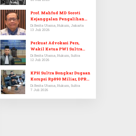
Prof. Mahfud MD Soroti
Kejanggalan Pengalihan
Penyelidikan Tersangka
Di Berita Utama, Hukum, Jakarta
13 Juli 2026
Febrie Adriansyah
Perkuat Advokasi Pers,
Wakil Ketua PWI Sultra
Resmi Dilantik Menjadi
Di Berita Utama, Hukum, Sultra
12 Juli 2026
Advokat PERADI
KPH Sultra Bongkar Dugaan
Korupsi Rp890 Miliar, DPRD
Sultra Gelar RDP
Di Berita Utama, Hukum, Sultra
7 Juli 2026