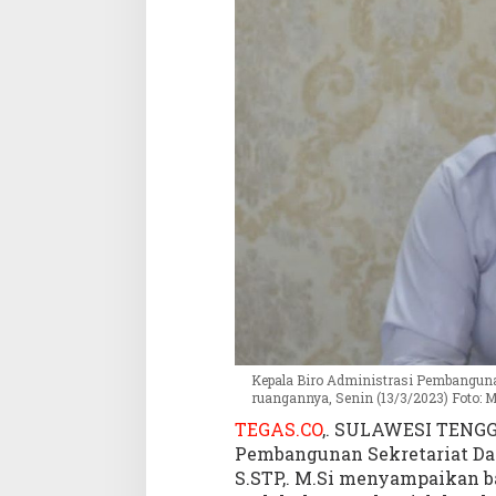
a
n
g
u
n
a
n
S
u
l
t
r
a
M
o
n
i
Kepala Biro Administrasi Pembanguna
t
ruangannya, Senin (13/3/2023) Foto: 
o
TEGAS.CO
,. SULAWESI TENGGA
r
Pembangunan Sekretariat Daer
i
S.STP,. M.Si menyampaikan b
n