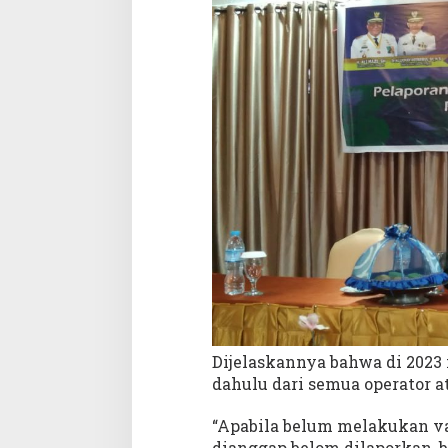
O
P
D
Dijelaskannya bahwa di 2023 
dahulu dari semua operator a
“Apabila belum melakukan va
dianggap belom dilaporkan, ber