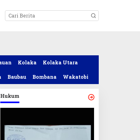
tutup
auan
Kolaka
Kolaka Utara
a
Baubau
Bombana
Wakatobi
Hukum