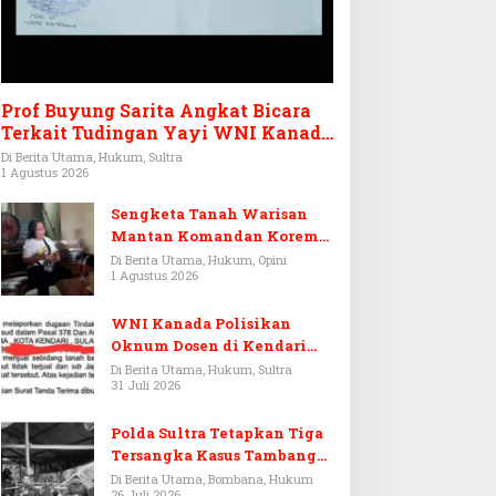
Prof Buyung Sarita Angkat Bicara
Terkait Tudingan Yayi WNI Kanada
Ditagih Utang Rp3,6 Miliar
Di Berita Utama, Hukum, Sultra
1 Agustus 2026
Sengketa Tanah Warisan
Mantan Komandan Korem
143/HO, Ketika Warisan
Di Berita Utama, Hukum, Opini
1 Agustus 2026
Menjadi Arena Pemerasan
WNI Kanada Polisikan
Oknum Dosen di Kendari
Terkait Aset Puluhan Miliar
Di Berita Utama, Hukum, Sultra
31 Juli 2026
Polda Sultra Tetapkan Tiga
Tersangka Kasus Tambang
Emas Ilegal di Bombana
Di Berita Utama, Bombana, Hukum
26 Juli 2026