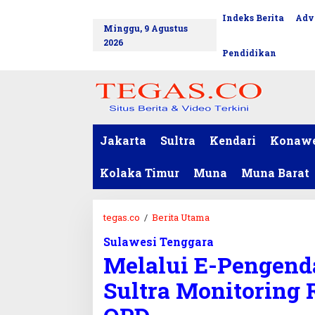
L
Indeks Berita
Adv
tutup
e
Minggu, 9 Agustus
w
2026
a
Pendidikan
t
i
k
e
k
o
Jakarta
Sultra
Kendari
Konaw
n
t
Kolaka Timur
Muna
Muna Barat
e
n
tegas.co
/
Berita Utama
M
e
Sulawesi Tenggara
l
Melalui E-Pengend
a
l
Sultra Monitoring R
u
i