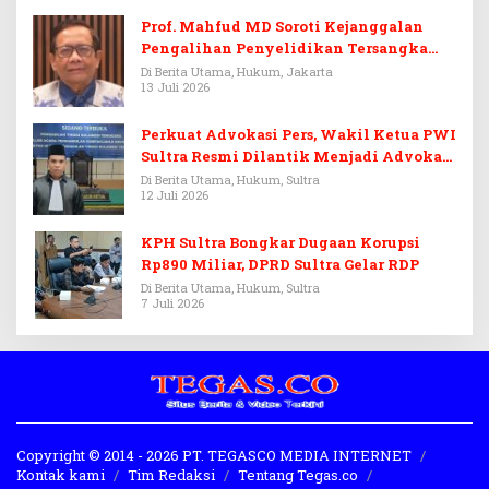
Prof. Mahfud MD Soroti Kejanggalan
Pengalihan Penyelidikan Tersangka
Febrie Adriansyah
Di Berita Utama, Hukum, Jakarta
13 Juli 2026
Perkuat Advokasi Pers, Wakil Ketua PWI
Sultra Resmi Dilantik Menjadi Advokat
PERADI
Di Berita Utama, Hukum, Sultra
12 Juli 2026
KPH Sultra Bongkar Dugaan Korupsi
Rp890 Miliar, DPRD Sultra Gelar RDP
Di Berita Utama, Hukum, Sultra
7 Juli 2026
Copyright © 2014 - 2026 PT. TEGASCO MEDIA INTERNET
Kontak kami
Tim Redaksi
Tentang Tegas.co