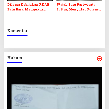
Dilema Kebijakan RKAB
Wajah Baru Pariwisata
Batu Bara, Mengukur
Sultra, Menyulap Potensi
Keseimbangan
Lokal Lewat Sentuhan
Penerimaan Negara dan
Digital dan Penguatan
Kepastian Investasi
Ekraf
Komentar
Hukum