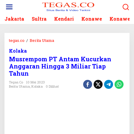
L
e
w
Jakarta
Sultra
Kendari
Konawe
Konawe S
a
t
i
k
tegas.co
/
Berita Utama
M
e
u
k
Kolaka
s
o
Musrempom PT Antam Kucurkan
r
n
e
Anggaran Hingga 3 Miliar Tiap
t
m
Tahun
e
p
n
o
Tegas.co
10 Mei 2023
Berita Utama
,
Kolaka
0 Dilihat
m
P
T
A
n
t
a
m