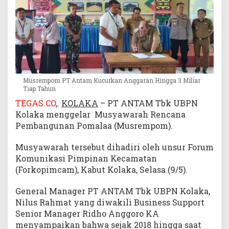
M
i
l
i
a
r
T
Musrempom PT Antam Kucurkan Anggaran Hingga 3 Miliar
i
Tiap Tahun
a
p
TEGAS.CO
,.
KOLAKA
– PT ANTAM Tbk UBPN
T
Kolaka menggelar Musyawarah Rencana
a
Pembangunan Pomalaa (Musrempom).
h
u
Musyawarah tersebut dihadiri oleh unsur Forum
n
Komunikasi Pimpinan Kecamatan
(Forkopimcam), Kabut Kolaka, Selasa (9/5).
General Manager PT ANTAM Tbk UBPN Kolaka,
Nilus Rahmat yang diwakili Business Support
Senior Manager Ridho Anggoro KA
menyampaikan bahwa sejak 2018 hingga saat