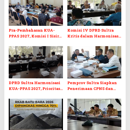
Pra-Pembahasan KUA-
Komisi IV DPRD Sultra
PPAS 2027, Komisi I Sisir
Kritis dalam Harmonisasi
Program Prioritas
KUA-PPAS 2027 dan
Berkelanjutan
Perubahan APBD 2026
DPRD Sultra Harmonisasi
Pemprov Sultra Siapkan
KUA-PPAS 2027, Prioritas
Penerimaan CPNS dan
Pendidikan, Kebudayaan,
PPPK 2027, DPRD Sultra
dan Pelunasan Utang
Desak Formasi Disabilitas
Infrastruktur