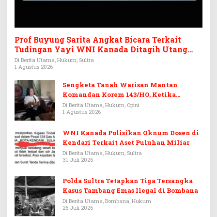
Prof Buyung Sarita Angkat Bicara Terkait
Tudingan Yayi WNI Kanada Ditagih Utang
Rp3,6 Miliar
Di Berita Utama, Hukum, Sultra
1 Agustus 2026
Sengketa Tanah Warisan Mantan
Komandan Korem 143/HO, Ketika
Warisan Menjadi Arena Pemerasan
Di Berita Utama, Hukum, Opini
1 Agustus 2026
WNI Kanada Polisikan Oknum Dosen di
Kendari Terkait Aset Puluhan Miliar
Di Berita Utama, Hukum, Sultra
31 Juli 2026
Polda Sultra Tetapkan Tiga Tersangka
Kasus Tambang Emas Ilegal di Bombana
Di Berita Utama, Bombana, Hukum
26 Juli 2026