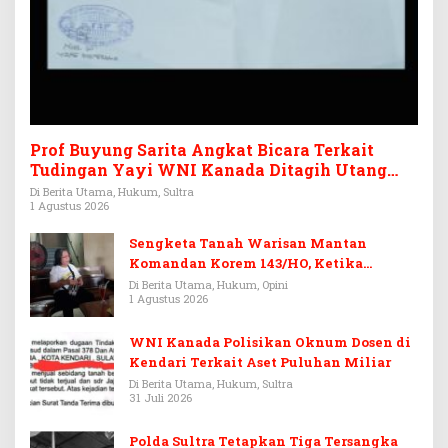
Prof Buyung Sarita Angkat Bicara Terkait
Tudingan Yayi WNI Kanada Ditagih Utang
Rp3,6 Miliar
Di Berita Utama, Hukum, Sultra
1 Agustus 2026
Sengketa Tanah Warisan Mantan
Komandan Korem 143/HO, Ketika
Warisan Menjadi Arena Pemerasan
Di Berita Utama, Hukum, Opini
1 Agustus 2026
WNI Kanada Polisikan Oknum Dosen di
Kendari Terkait Aset Puluhan Miliar
Di Berita Utama, Hukum, Sultra
31 Juli 2026
Polda Sultra Tetapkan Tiga Tersangka