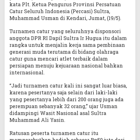
a
kata Plt. Ketua Pengurus Provinsi Persatuan
r
Catur Seluruh Indonesia (Percasi) Sultra,
d
Muhammad Usman di Kendari, Jumat, (19/5).
i
B
Turnamen catur yang seluruhnya disponsori
u
anggota DPR RI Dapil Sultra Ir Hugua itu dalam
m
rangka untuk menjalin kerja sama pembinaan
i
generasi muda terutama di bidang olahraga
A
catur guna mencari atlet terbaik dalam
n
persiapan menuju kejuaraan nasional bahkan
o
internasional.
a
“Jadi turnamen catur kali ini sangat luar biasa,
karena pesertanya saja selain dari laki-laki
yang pesertanya lebih dari 200 orang juga ada
perempuan sebanyak 32 orang,” ujar Usman
didampingi Wasit Nasional asal Sultra
Muhammad Ali Yasin.
Ratusan peserta turnamen catur itu
memperebutkan hadiah sebesar Rp50 juta dari