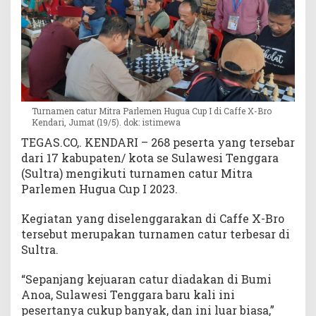
u
a
P
e
r
c
a
Turnamen catur Mitra Parlemen Hugua Cup I di Caffe X-Bro
s
Kendari, Jumat (19/5). dok: istimewa
i
S
TEGAS.CO,. KENDARI – 268 peserta yang tersebar
u
dari 17 kabupaten/ kota se Sulawesi Tenggara
l
(Sultra) mengikuti turnamen catur Mitra
t
Parlemen Hugua Cup I 2023.
r
a
Kegiatan yang diselenggarakan di Caffe X-Bro
:
tersebut merupakan turnamen catur terbesar di
T
Sultra.
e
r
“Sepanjang kejuaran catur diadakan di Bumi
b
Anoa, Sulawesi Tenggara baru kali ini
e
pesertanya cukup banyak, dan ini luar biasa,”
s