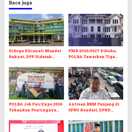
Baca juga
Diduga Khianati Mandat
PMB 2026/2027 Dibuka,
Rakyat, DPP Didesak
POLBA Tawarkan Tiga
Evaluasi Total Golkar
Prodi Baru dan Program
Morowali
Kuliah Gratis
POLBA Job Fair Expo 2026
Antrean BBM Panjang di
Tekankan Pentingnya
SPBU Kendari, DPRD
Skill dan Sertifikasi di Era
Sultra Duga Sistem
Digital
Barcode Curang