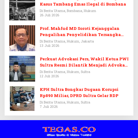
Kasus Tambang Emas Ilegal di Bombana
Di Berita Utama, Bombana, Hukum
26 Juli 2026
Prof. Mahfud MD Soroti Kejanggalan
Pengalihan Penyelidikan Tersangka
Febrie Adriansyah
Di Berita Utama, Hukum, Jakarta
13 Juli 2026
Perkuat Advokasi Pers, Wakil Ketua PWI
Sultra Resmi Dilantik Menjadi Advokat
PERADI
Di Berita Utama, Hukum, Sultra
12 Juli 2026
KPH Sultra Bongkar Dugaan Korupsi
Rp890 Miliar, DPRD Sultra Gelar RDP
Di Berita Utama, Hukum, Sultra
7 Juli 2026