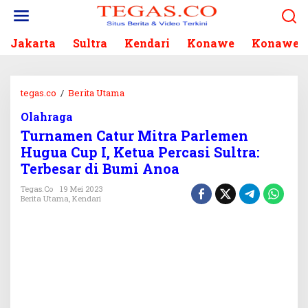
L
e
w
Jakarta
Sultra
Kendari
Konawe
Konawe S
a
t
i
k
tegas.co
/
Berita Utama
T
e
u
k
Olahraga
r
o
Turnamen Catur Mitra Parlemen
n
n
a
Hugua Cup I, Ketua Percasi Sultra:
t
m
Terbesar di Bumi Anoa
e
e
n
n
Tegas.co
19 Mei 2023
Berita Utama
,
Kendari
C
a
t
u
r
M
i
t