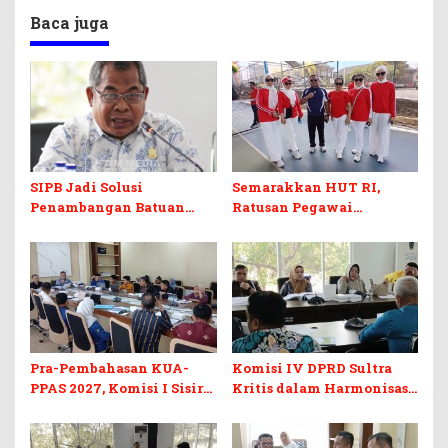
Baca juga
SIPB Jadi Solusi
Semarakkan HUT RI,
Penambangan Batuan
Ratusan Pegawai
Komoditas ex-Golongan C
Sekretariat DPRD Sultra
di Sultra
Ikuti Lomba Bola Gotong
Pra-Pembahasan KUA-
Komisi IV DPRD Sultra
PPAS 2027, Komisi I Sisir
Kritis dalam Harmonisasi
Program Prioritas
KUA-PPAS 2027 dan
Berkelanjutan
Perubahan APBD 2026