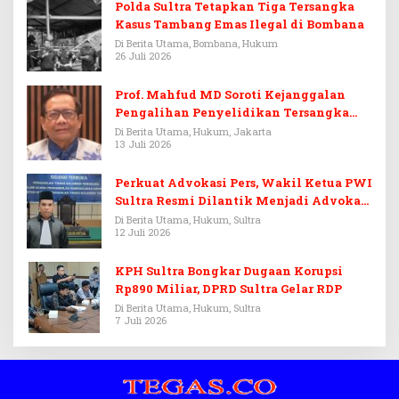
Polda Sultra Tetapkan Tiga Tersangka
Kasus Tambang Emas Ilegal di Bombana
Di Berita Utama, Bombana, Hukum
26 Juli 2026
Prof. Mahfud MD Soroti Kejanggalan
Pengalihan Penyelidikan Tersangka
Febrie Adriansyah
Di Berita Utama, Hukum, Jakarta
13 Juli 2026
Perkuat Advokasi Pers, Wakil Ketua PWI
Sultra Resmi Dilantik Menjadi Advokat
PERADI
Di Berita Utama, Hukum, Sultra
12 Juli 2026
KPH Sultra Bongkar Dugaan Korupsi
Rp890 Miliar, DPRD Sultra Gelar RDP
Di Berita Utama, Hukum, Sultra
7 Juli 2026