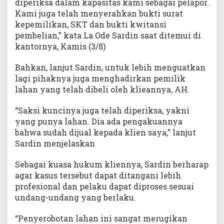
diperiksa dalam kapasitas kami sebagai pelapor.
i
Kami juga telah menyerahkan bukti surat
o
kepemilikan, SKT dan bukti kwitansi
n
pembelian,” kata La Ode Sardin saat ditemui di
a
l
kantornya, Kamis (3/8)
Bahkan, lanjut Sardin, untuk lebih menguatkan
lagi pihaknya juga menghadirkan pemilik
lahan yang telah dibeli oleh klieannya, AH.
“Saksi kuncinya juga telah diperiksa, yakni
yang punya lahan. Dia ada pengakuannya
bahwa sudah dijual kepada klien saya,” lanjut
Sardin menjelaskan
Sebagai kuasa hukum kliennya, Sardin berharap
agar kasus tersebut dapat ditangani lebih
profesional dan pelaku dapat diproses sesuai
undang-undang yang berlaku.
“Penyerobotan lahan ini sangat merugikan