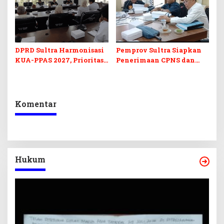
DPRD Sultra Harmonisasi
Pemprov Sultra Siapkan
KUA-PPAS 2027, Prioritas
Penerimaan CPNS dan
Pendidikan, Kebudayaan,
PPPK 2027, DPRD Sultra
dan Pelunasan Utang
Desak Formasi Disabilitas
Infrastruktur
Komentar
Hukum