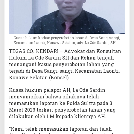
s
D
i
t
a
n
Kuasa hukum korban penyerobotan lahan di Desa Sang-sangi,
g
Kecamatan Laonti, Konawe Selatan, adv. La Ode Sardin, SH
a
TEGAS.CO,. KENDARI – Advokat dan Konsultan
n
Hukum La Ode Sardin SH dan Rekan tengah
i
menangani kasus penyerobotan lahan yang
S
terjadi di Desa Sangi-sangi, Kecamatan Laonti,
e
Konawe Selatan (Konsel)
c
a
r
Kuasa hukum pelapor AH, La Ode Sardin
a
menyampikan bahwa pihaknya telah
P
memasukan laporan ke Polda Sultra pada 3
r
Maret 2023 terkait penyerobotan lahan yang
o
dilakukan oleh LM kepada kliennya AH.
f
e
“Kami telah memasukan laporan dan telah
s