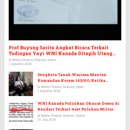
Prof Buyung Sarita Angkat Bicara Terkait
Tudingan Yayi WNI Kanada Ditagih Utang
Rp3,6 Miliar
Di Berita Utama, Hukum, Sultra
1 Agustus 2026
Sengketa Tanah Warisan Mantan
Komandan Korem 143/HO, Ketika
Warisan Menjadi Arena Pemerasan
Di Berita Utama, Hukum, Opini
1 Agustus 2026
WNI Kanada Polisikan Oknum Dosen di
Kendari Terkait Aset Puluhan Miliar
Di Berita Utama, Hukum, Sultra
31 Juli 2026