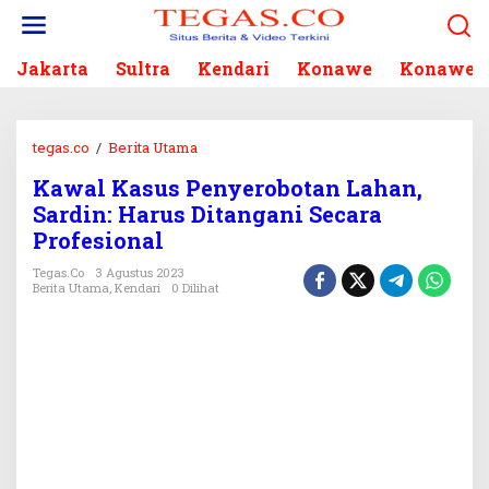
L
e
w
Jakarta
Sultra
Kendari
Konawe
Konawe S
a
t
i
k
tegas.co
/
Berita Utama
K
e
a
k
Kawal Kasus Penyerobotan Lahan,
w
o
Sardin: Harus Ditangani Secara
a
n
l
Profesional
t
K
e
Tegas.co
3 Agustus 2023
a
Berita Utama
,
Kendari
0 Dilihat
n
s
u
s
P
e
n
y
e
r