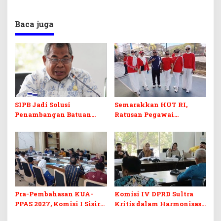
Baca juga
SIPB Jadi Solusi
Semarakkan HUT RI,
Penambangan Batuan
Ratusan Pegawai
Komoditas ex-Golongan C
Sekretariat DPRD Sultra
di Sultra
Ikuti Lomba Bola Gotong
Pra-Pembahasan KUA-
Komisi IV DPRD Sultra
PPAS 2027, Komisi I Sisir
Kritis dalam Harmonisasi
Program Prioritas
KUA-PPAS 2027 dan