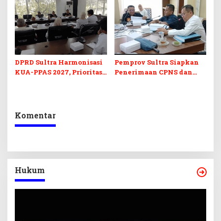
Berkelanjutan
Perubahan APBD 2026
DPRD Sultra Harmonisasi
Pemprov Sultra Siapkan
KUA-PPAS 2027, Prioritas
Penerimaan CPNS dan
Pendidikan, Kebudayaan,
PPPK 2027, DPRD Sultra
dan Pelunasan Utang
Desak Formasi Disabilitas
Infrastruktur
Komentar
Hukum