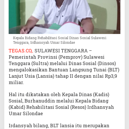
i
r
2
0
2
3
Kepala Bidang Rehabilitasi Sosial Dinas Sosial Sulawesi
Tenggara, Irdhansyah Umar Silondae
TEGAS.CO,.
SULAWESI TENGGARA –
Pemerintah Provinsi (Pemprov) Sulawesi
Tenggara (Sultra) melalui Dinas Sosial (Dinsos)
mengalokasikan Bantuan Langsung Tunai (BLT)
Lanjut Usia (Lansia) tahap II dengan nilai Rp3,9
miliar.
Hal itu dikatakan oleh Kepala Dinas (Kadis)
Sosial, Burhanuddin melalui Kepala Bidang
(Kabid) Rehabilitasi Sosial (Resos) Irdhansyah
Umar Silondae
Irdansyah bilang, BLT lansia itu merupakan