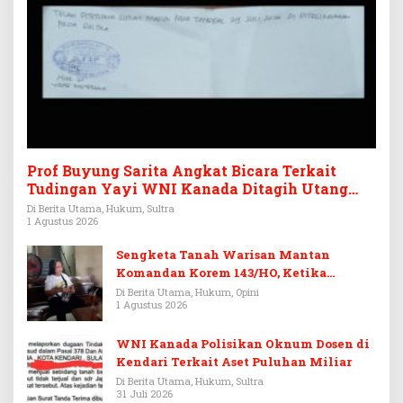
Prof Buyung Sarita Angkat Bicara Terkait
Tudingan Yayi WNI Kanada Ditagih Utang
Rp3,6 Miliar
Di Berita Utama, Hukum, Sultra
1 Agustus 2026
Sengketa Tanah Warisan Mantan
Komandan Korem 143/HO, Ketika
Warisan Menjadi Arena Pemerasan
Di Berita Utama, Hukum, Opini
1 Agustus 2026
WNI Kanada Polisikan Oknum Dosen di
Kendari Terkait Aset Puluhan Miliar
Di Berita Utama, Hukum, Sultra
31 Juli 2026