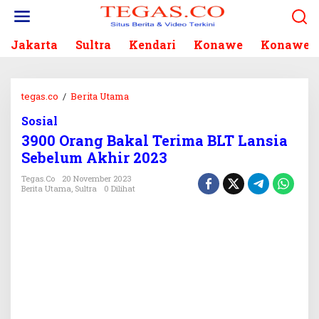
L
e
w
Jakarta
Sultra
Kendari
Konawe
Konawe S
a
t
i
k
tegas.co
/
Berita Utama
3
e
9
k
Sosial
0
o
3900 Orang Bakal Terima BLT Lansia
0
n
O
Sebelum Akhir 2023
t
r
e
Tegas.co
20 November 2023
a
Berita Utama
,
Sultra
0 Dilihat
n
n
g
B
a
k
a
l
T
e