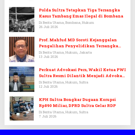
Polda Sultra Tetapkan Tiga Tersangka
Kasus Tambang Emas Ilegal di Bombana
Di Berita Utama, Bombana, Hukum
26 Juli 2026
Prof. Mahfud MD Soroti Kejanggalan
Pengalihan Penyelidikan Tersangka
Febrie Adriansyah
Di Berita Utama, Hukum, Jakarta
13 Juli 2026
Perkuat Advokasi Pers, Wakil Ketua PWI
Sultra Resmi Dilantik Menjadi Advokat
PERADI
Di Berita Utama, Hukum, Sultra
12 Juli 2026
KPH Sultra Bongkar Dugaan Korupsi
Rp890 Miliar, DPRD Sultra Gelar RDP
Di Berita Utama, Hukum, Sultra
7 Juli 2026