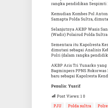
rangka pendidikan Sespimti P
Kemudian Kombes Pol Antoni
Samapta Polda Sultra, dimuta
Selanjutnya AKBP Wasis San
(Wadir) Polairud Polda Sultra
Sementara itu Kapolresta K
dimutasi sebagai Analisis K
Polri (dalam rangka pendidika
AKBP Aris Tri Yunarko yang
Bagminpers PPNS Rokorwas P
baru sebagai Kapolresta Kend
Penulis: Yusrif
Post Views: 1
0
PJU
Polda sultra
Polre