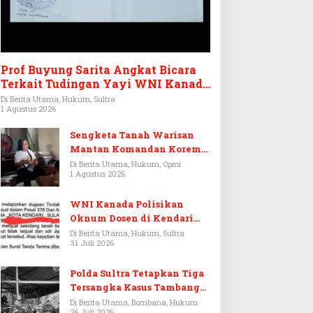
Prof Buyung Sarita Angkat Bicara
Terkait Tudingan Yayi WNI Kanada
Ditagih Utang Rp3,6 Miliar
Di Berita Utama, Hukum, Sultra
1 Agustus 2026
Sengketa Tanah Warisan
Mantan Komandan Korem
143/HO, Ketika Warisan
Di Berita Utama, Hukum, Opini
1 Agustus 2026
Menjadi Arena Pemerasan
WNI Kanada Polisikan
Oknum Dosen di Kendari
Terkait Aset Puluhan Miliar
Di Berita Utama, Hukum, Sultra
31 Juli 2026
Polda Sultra Tetapkan Tiga
Tersangka Kasus Tambang
Emas Ilegal di Bombana
Di Berita Utama, Bombana, Hukum
26 Juli 2026