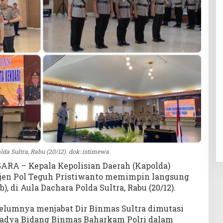
lda Sultra, Rabu (20/12). dok: istimewa
A – Kepala Kepolisian Daerah (Kapolda)
 Irjen Pol Teguh Pristiwanto memimpin langsung
), di Aula Dachara Polda Sultra, Rabu (20/12).
elumnya menjabat Dir Binmas Sultra dimutasi
Madya Bidang Binmas Baharkam Polri dalam