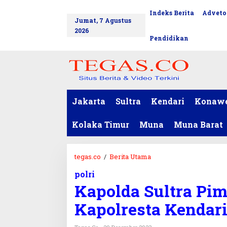
L
Indeks Berita
Adveto
tutup
e
Jumat, 7 Agustus
w
2026
a
Pendidikan
t
i
k
e
k
o
Jakarta
Sultra
Kendari
Konaw
n
t
Kolaka Timur
Muna
Muna Barat
e
n
tegas.co
/
Berita Utama
K
a
polri
p
Kapolda Sultra Pim
o
l
Kapolresta Kendar
d
a