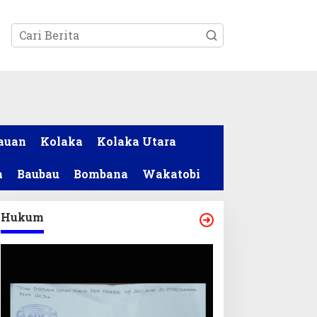
tutup
auan
Kolaka
Kolaka Utara
a
Baubau
Bombana
Wakatobi
Hukum