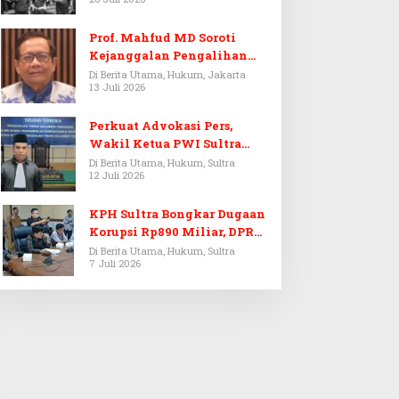
Prof. Mahfud MD Soroti
Kejanggalan Pengalihan
Penyelidikan Tersangka
Di Berita Utama, Hukum, Jakarta
13 Juli 2026
Febrie Adriansyah
Perkuat Advokasi Pers,
Wakil Ketua PWI Sultra
Resmi Dilantik Menjadi
Di Berita Utama, Hukum, Sultra
12 Juli 2026
Advokat PERADI
KPH Sultra Bongkar Dugaan
Korupsi Rp890 Miliar, DPRD
Sultra Gelar RDP
Di Berita Utama, Hukum, Sultra
7 Juli 2026