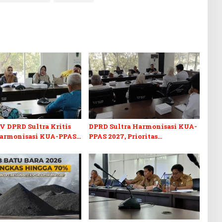
V DPRD Sultra Kritis
DPRD Sultra Harmonisasi KUA-
armonisasi KUA-PPAS
PPAS 2027, Prioritas
n Perubahan APBD 2026
Pendidikan, Kebudayaan, dan
Pelunasan Utang Infrastruktur