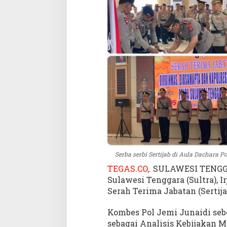
d
a
n
K
a
p
o
l
r
e
s
t
a
K
e
Serba serbi Sertijab di Aula Dachara Po
n
TEGAS.CO,.
SULAWESI TENGGAR
d
Sulawesi Tenggara (Sultra),
a
r
Serah Terima Jabatan (Sertijab
i
Kombes Pol Jemi Junaidi seb
sebagai Analisis Kebijakan 