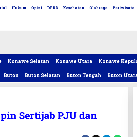
rial
Hukum
Opini
DPRD
Kesehatan
Olahraga
Pariwisata
e
Konawe Selatan
Konawe Utara
Konawe Kepul
Buton
Buton Selatan
Buton Tengah
Buton Utar
pin Sertijab PJU dan
i