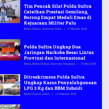
Olahraga
T
Tim Pencak Silat Polda Sultra
E
G
Catatkan Prestasi Gemilang,
A
S
Borong Empat Medali Emas di
.
Kejuaraan Militer Palu
C
O
Berita Utama
,
Sulawesi Utara
|
9 Februari 2026
O
L
E
H
Narkoba
T
Polda Sultra Ungkap Dua
E
G
Jaringan Narkoba Besar Lintas
A
S
Provinsi dan Internasional
.
C
Berita
,
Berita Utama
,
Sulawesi Tenggara
|
19 Mei 2025
O
O
L
E
H
Ditreskrimsus Polda Sultra
T
E
Ungkap Kasus Penyalahgunaan
G
LPG 3 Kg dan BBM Subsidi
A
S
Berita Utama
,
Sultra
|
13 Februari 2025
O
.
L
C
E
O
H
Pertanian
T