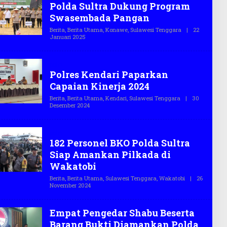
Polda Sultra Dukung Program
E
G
Swasembada Pangan
A
S
Berita
,
Berita Utama
,
Konawe
,
Sulawesi Tenggara
|
22
.
Januari 2025
O
C
L
O
E
H
polri
T
Polres Kendari Paparkan
E
G
Capaian Kinerja 2024
A
S
Berita
,
Berita Utama
,
Kendari
,
Sulawesi Tenggara
|
30
.
Desember 2024
O
C
L
O
E
H
polri
T
182 Personel BKO Polda Sultra
E
G
Siap Amankan Pilkada di
A
S
Wakatobi
.
C
Berita
,
Berita Utama
,
Sulawesi Tenggara
,
Wakatobi
|
26
O
November 2024
O
L
E
H
Empat Pengedar Shabu Beserta
T
E
Barang Bukti Diamankan Polda