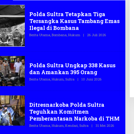
Tambang emas ilegal
Polda Sultra Tetapkan Tiga
Tersangka Kasus Tambang Emas
Ilegal di Bombana
Berita Utama
,
Bombana
,
Hukum
|
26 Juli 2026
O
L
E
H
T
E
Operasi Anoa
G
Polda Sultra Ungkap 338 Kasus
A
S
dan Amankan 395 Orang
.
C
Berita Utama
,
Hukum
,
Sultra
|
10 Juni 2026
O
O
L
E
H
T
Pemberantasan narkoba
E
Ditresnarkoba Polda Sultra
G
A
Teguhkan Komitmen
S
.
Pemberantasan Narkoba di THM
C
O
Berita Utama
,
Hukum
,
Kendari
,
Sultra
|
31 Mei 2026
O
L
E