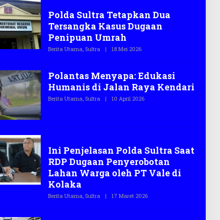
Hukrim
T
Polda Sultra Tetapkan Dua
E
G
Tersangka Kasus Dugaan
A
S
Penipuan Umrah
.
C
Berita Utama
,
Sultra
|
18 Mei 2026
O
O
L
E
H
Polantas Menyapa: Edukasi
T
E
Humanis di Jalan Raya Kendari
G
A
Berita Utama
,
Sultra
|
10 April 2026
O
S
L
.
E
C
H
O
T
E
G
PT Vale
A
Ini Penjelasan Polda Sultra Saat
S
RDP Dugaan Penyerobotan
.
C
Lahan Warga oleh PT Vale di
O
Kolaka
Berita Utama
,
Sultra
|
17 Maret 2026
O
L
E
H