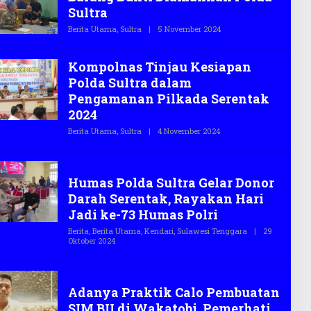
G
Sultra
A
S
Berita Utama
,
Sultra
|
5 November 2024
O
.
L
C
E
O
H
Kompolnas Tinjau Kesiapan
T
E
Polda Sultra dalam
G
Pengamanan Pilkada Serentak
A
S
2024
.
C
Berita Utama
,
Sultra
|
4 November 2024
O
O
L
E
H
polri
T
Humas Polda Sultra Gelar Donor
E
G
Darah Serentak, Rayakan Hari
A
S
Jadi ke-73 Humas Polri
.
C
Berita
,
Berita Utama
,
Kendari
,
Sulawesi Tenggara
|
29
O
Oktober 2024
O
L
E
H
polri
T
Adanya Praktik Calo Pembuatan
E
G
SIM BII di Wakatobi, Pemerhati
A