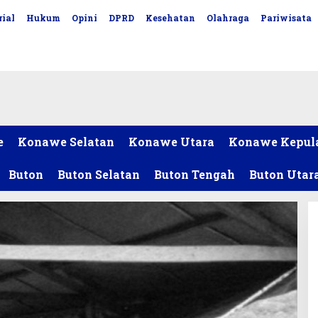
ial
Hukum
Opini
DPRD
Kesehatan
Olahraga
Pariwisata
e
Konawe Selatan
Konawe Utara
Konawe Kepul
Buton
Buton Selatan
Buton Tengah
Buton Utar