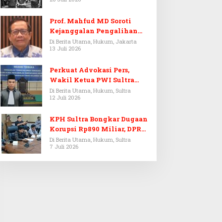
Prof. Mahfud MD Soroti
Kejanggalan Pengalihan
Penyelidikan Tersangka
Di Berita Utama, Hukum, Jakarta
13 Juli 2026
Febrie Adriansyah
Perkuat Advokasi Pers,
Wakil Ketua PWI Sultra
Resmi Dilantik Menjadi
Di Berita Utama, Hukum, Sultra
12 Juli 2026
Advokat PERADI
KPH Sultra Bongkar Dugaan
Korupsi Rp890 Miliar, DPRD
Sultra Gelar RDP
Di Berita Utama, Hukum, Sultra
7 Juli 2026