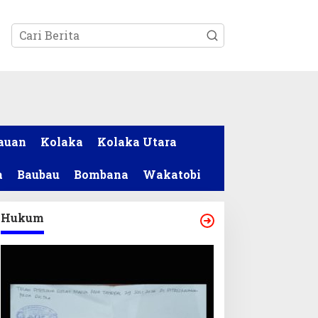
tutup
auan
Kolaka
Kolaka Utara
a
Baubau
Bombana
Wakatobi
Hukum