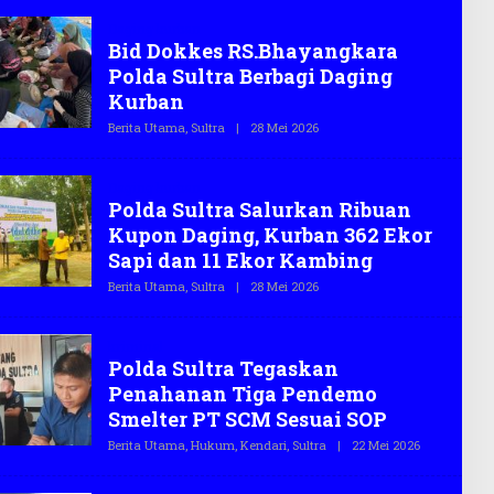
H
Daging kurban
T
Bid Dokkes RS.Bhayangkara
E
G
Polda Sultra Berbagi Daging
A
S
Kurban
.
C
Berita Utama
,
Sultra
|
28 Mei 2026
O
O
L
E
H
Daging kurban
T
Polda Sultra Salurkan Ribuan
E
G
Kupon Daging, Kurban 362 Ekor
A
S
Sapi dan 11 Ekor Kambing
.
C
Berita Utama
,
Sultra
|
28 Mei 2026
O
O
L
E
H
kriminal
T
Polda Sultra Tegaskan
E
G
Penahanan Tiga Pendemo
A
S
Smelter PT SCM Sesuai SOP
.
C
Berita Utama
,
Hukum
,
Kendari
,
Sultra
|
22 Mei 2026
O
O
L
E
H