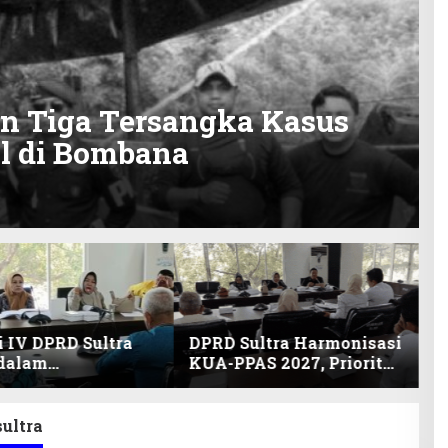
an Tiga Tersangka Kasus
l di Bombana
 IV DPRD Sultra
DPRD Sultra Harmonisasi
 dalam
KUA-PPAS 2027, Prioritas
nisasi KUA-PPAS
Pendidikan, Kebudayaan,
an Perubahan
dan Pelunasan Utang
2026
Infrastruktur
sultra