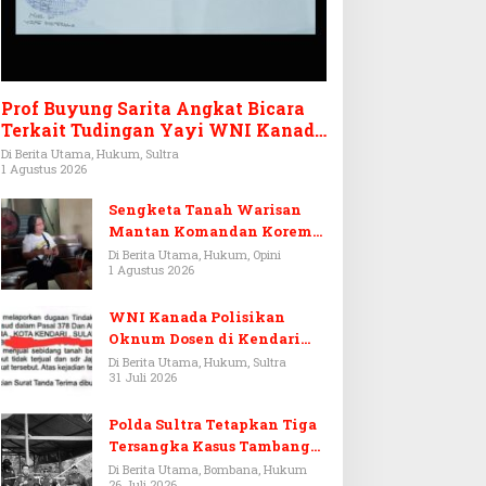
Prof Buyung Sarita Angkat Bicara
Terkait Tudingan Yayi WNI Kanada
Ditagih Utang Rp3,6 Miliar
Di Berita Utama, Hukum, Sultra
1 Agustus 2026
Sengketa Tanah Warisan
Mantan Komandan Korem
143/HO, Ketika Warisan
Di Berita Utama, Hukum, Opini
1 Agustus 2026
Menjadi Arena Pemerasan
WNI Kanada Polisikan
Oknum Dosen di Kendari
Terkait Aset Puluhan Miliar
Di Berita Utama, Hukum, Sultra
31 Juli 2026
Polda Sultra Tetapkan Tiga
Tersangka Kasus Tambang
Emas Ilegal di Bombana
Di Berita Utama, Bombana, Hukum
26 Juli 2026