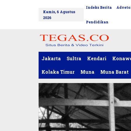
L
Indeks Berita
Advetor
tutup
e
Kamis, 6 Agustus
w
2026
a
Pendidikan
t
i
k
e
k
o
Jakarta
Sultra
Kendari
Konaw
n
t
Kolaka Timur
Muna
Muna Barat
e
n