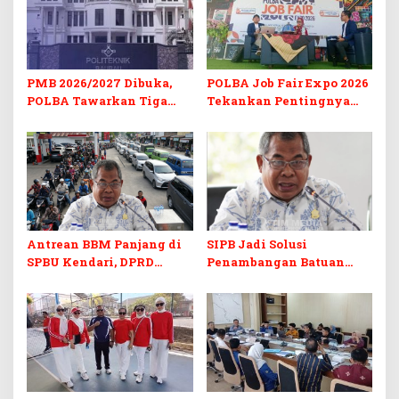
PMB 2026/2027 Dibuka,
POLBA Job Fair Expo 2026
POLBA Tawarkan Tiga
Tekankan Pentingnya
Prodi Baru dan Program
Skill dan Sertifikasi di Era
Kuliah Gratis
Digital
Antrean BBM Panjang di
SIPB Jadi Solusi
SPBU Kendari, DPRD
Penambangan Batuan
Sultra Duga Sistem
Komoditas ex-Golongan C
Barcode Curang
di Sultra