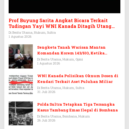
Prof Buyung Sarita Angkat Bicara Terkait
Tudingan Yayi WNI Kanada Ditagih Utang
Rp3,6 Miliar
Di Berita Utama, Hukum, Sultra
1 Agustus 2026
Sengketa Tanah Warisan Mantan
Komandan Korem 143/HO, Ketika
Warisan Menjadi Arena Pemerasan
Di Berita Utama, Hukum, Opini
1 Agustus 2026
WNI Kanada Polisikan Oknum Dosen di
Kendari Terkait Aset Puluhan Miliar
Di Berita Utama, Hukum, Sultra
31 Juli 2026
Polda Sultra Tetapkan Tiga Tersangka
Kasus Tambang Emas Ilegal di Bombana
Di Berita Utama, Bombana, Hukum
26 Juli 2026