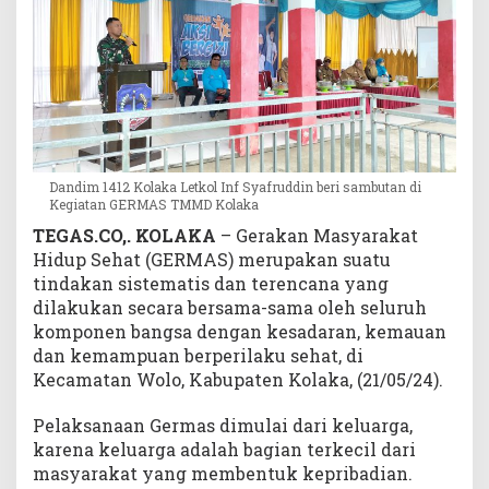
i
G
E
R
M
A
S
Dandim 1412 Kolaka Letkol Inf Syafruddin beri sambutan di
Kegiatan GERMAS TMMD Kolaka
TEGAS.CO,.
KOLAKA
– Gerakan Masyarakat
Hidup Sehat (GERMAS) merupakan suatu
tindakan sistematis dan terencana yang
dilakukan secara bersama-sama oleh seluruh
komponen bangsa dengan kesadaran, kemauan
dan kemampuan berperilaku sehat, di
Kecamatan Wolo, Kabupaten Kolaka, (21/05/24).
Pelaksanaan Germas dimulai dari keluarga,
karena keluarga adalah bagian terkecil dari
masyarakat yang membentuk kepribadian.