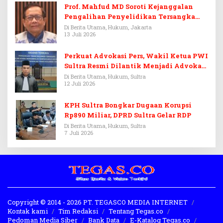
Prof. Mahfud MD Soroti Kejanggalan
Pengalihan Penyelidikan Tersangka
Febrie Adriansyah
Di Berita Utama, Hukum, Jakarta
13 Juli 2026
Perkuat Advokasi Pers, Wakil Ketua PWI
Sultra Resmi Dilantik Menjadi Advokat
PERADI
Di Berita Utama, Hukum, Sultra
12 Juli 2026
KPH Sultra Bongkar Dugaan Korupsi
Rp890 Miliar, DPRD Sultra Gelar RDP
Di Berita Utama, Hukum, Sultra
7 Juli 2026
Copyright © 2014 - 2026 PT. TEGASCO MEDIA INTERNET
Kontak kami
Tim Redaksi
Tentang Tegas.co
Pedoman Media Siber
Bank Data
E-Katalog Tegas.co