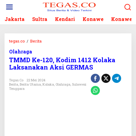
L
e
w
Jakarta
Sultra
Kendari
Konawe
Konawe S
a
t
i
k
tegas.co
/
Berita
T
e
M
k
Olahraga
M
o
TMMD Ke-120, Kodim 1412 Kolaka
D
n
K
Laksanakan Aksi GERMAS
t
e
e
-
Tegas.co
22 Mei 2024
n
1
Berita
,
Berita Utama
,
Kolaka
,
Olahraga
,
Sulawesi
Tenggara
2
0
,
K
o
d
i
m