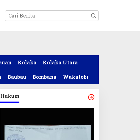
tutup
auan
Kolaka
Kolaka Utara
a
Baubau
Bombana
Wakatobi
Hukum