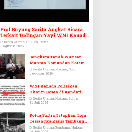
Prof Buyung Sarita Angkat Bicara
Terkait Tudingan Yayi WNI Kanada
Ditagih Utang Rp3,6 Miliar
Di Berita Utama, Hukum, Sultra
1 Agustus 2026
Sengketa Tanah Warisan
Mantan Komandan Korem
143/HO, Ketika Warisan
Di Berita Utama, Hukum, Opini
1 Agustus 2026
Menjadi Arena Pemerasan
WNI Kanada Polisikan
Oknum Dosen di Kendari
Terkait Aset Puluhan Miliar
Di Berita Utama, Hukum, Sultra
31 Juli 2026
Polda Sultra Tetapkan Tiga
Tersangka Kasus Tambang
Emas Ilegal di Bombana
Di Berita Utama, Bombana, Hukum
26 Juli 2026