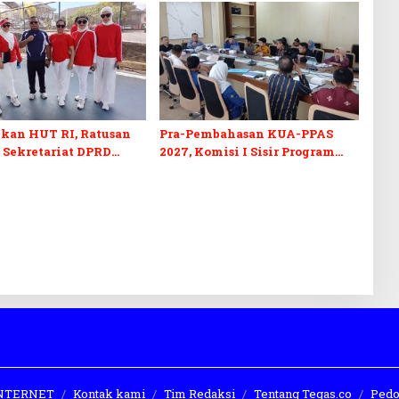
kan HUT RI, Ratusan
Pra-Pembahasan KUA-PPAS
 Sekretariat DPRD
2027, Komisi I Sisir Program
kuti Lomba Bola Gotong
Prioritas Berkelanjutan
 INTERNET
Kontak kami
Tim Redaksi
Tentang Tegas.co
Pedo