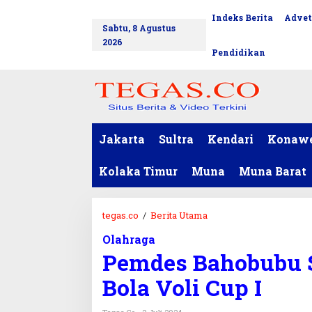
L
Indeks Berita
Advet
tutup
e
Sabtu, 8 Agustus
w
2026
a
Pendidikan
t
i
k
e
k
o
Jakarta
Sultra
Kendari
Konaw
n
t
Kolaka Timur
Muna
Muna Barat
e
n
tegas.co
/
Berita Utama
P
e
Olahraga
m
Pemdes Bahobubu 
d
e
Bola Voli Cup I
s
B