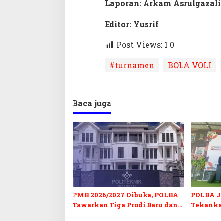
Laporan: Arkam Asrulgazali
Editor: Yusrif
Post Views: 1
0
#turnamen
BOLA VOLI
Baca juga
PMB 2026/2027 Dibuka, POLBA
POLBA Jo
Tawarkan Tiga Prodi Baru dan
Tekanka
Program Kuliah Gratis
dan Serti