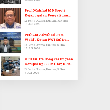
Prof. Mahfud MD Soroti
Kejanggalan Pengalihan
Penyelidikan Tersangka
Di Berita Utama, Hukum, Jakarta
13 Juli 2026
Febrie Adriansyah
Perkuat Advokasi Pers,
Wakil Ketua PWI Sultra
Resmi Dilantik Menjadi
Di Berita Utama, Hukum, Sultra
12 Juli 2026
Advokat PERADI
KPH Sultra Bongkar Dugaan
Korupsi Rp890 Miliar, DPRD
Sultra Gelar RDP
Di Berita Utama, Hukum, Sultra
7 Juli 2026