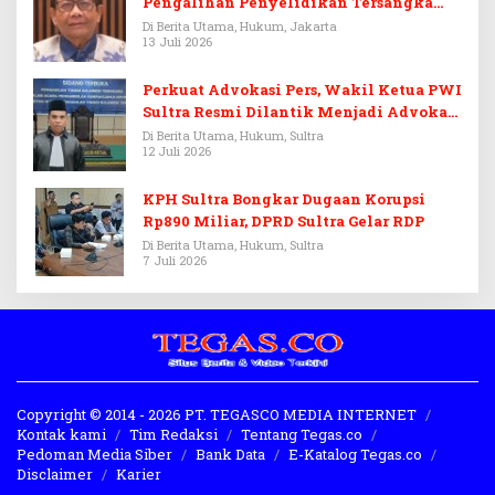
Pengalihan Penyelidikan Tersangka
Febrie Adriansyah
Di Berita Utama, Hukum, Jakarta
13 Juli 2026
Perkuat Advokasi Pers, Wakil Ketua PWI
Sultra Resmi Dilantik Menjadi Advokat
PERADI
Di Berita Utama, Hukum, Sultra
12 Juli 2026
KPH Sultra Bongkar Dugaan Korupsi
Rp890 Miliar, DPRD Sultra Gelar RDP
Di Berita Utama, Hukum, Sultra
7 Juli 2026
Copyright © 2014 - 2026 PT. TEGASCO MEDIA INTERNET
Kontak kami
Tim Redaksi
Tentang Tegas.co
Pedoman Media Siber
Bank Data
E-Katalog Tegas.co
Disclaimer
Karier