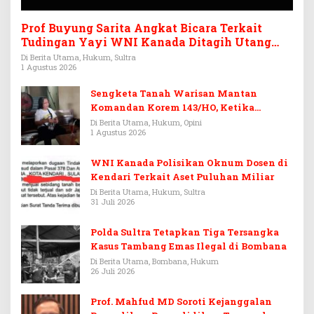
Prof Buyung Sarita Angkat Bicara Terkait
Tudingan Yayi WNI Kanada Ditagih Utang
Rp3,6 Miliar
Di Berita Utama, Hukum, Sultra
1 Agustus 2026
Sengketa Tanah Warisan Mantan
Komandan Korem 143/HO, Ketika
Warisan Menjadi Arena Pemerasan
Di Berita Utama, Hukum, Opini
1 Agustus 2026
WNI Kanada Polisikan Oknum Dosen di
Kendari Terkait Aset Puluhan Miliar
Di Berita Utama, Hukum, Sultra
31 Juli 2026
Polda Sultra Tetapkan Tiga Tersangka
Kasus Tambang Emas Ilegal di Bombana
Di Berita Utama, Bombana, Hukum
26 Juli 2026
Prof. Mahfud MD Soroti Kejanggalan