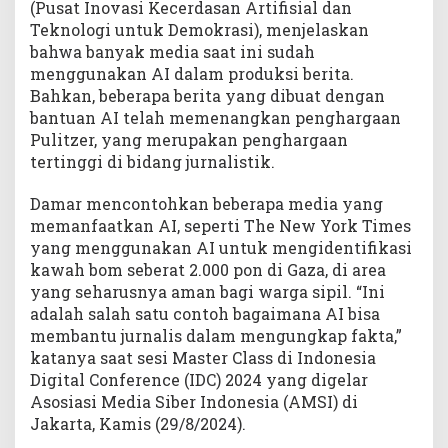
(Pusat Inovasi Kecerdasan Artifisial dan
k
Teknologi untuk Demokrasi), menjelaskan
a
bahwa banyak media saat ini sudah
n
T
menggunakan AI dalam produksi berita.
e
Bahkan, beberapa berita yang dibuat dengan
k
bantuan AI telah memenangkan penghargaan
n
Pulitzer, yang merupakan penghargaan
o
tertinggi di bidang jurnalistik.
l
o
Damar mencontohkan beberapa media yang
g
memanfaatkan AI, seperti The New York Times
i
yang menggunakan AI untuk mengidentifikasi
A
kawah bom seberat 2.000 pon di Gaza, di area
I
yang seharusnya aman bagi warga sipil. “Ini
adalah salah satu contoh bagaimana AI bisa
membantu jurnalis dalam mengungkap fakta,”
katanya saat sesi Master Class di Indonesia
Digital Conference (IDC) 2024 yang digelar
Asosiasi Media Siber Indonesia (AMSI) di
Jakarta, Kamis (29/8/2024).