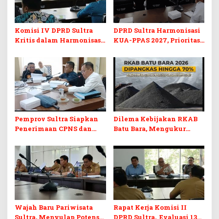
Komisi IV DPRD Sultra
DPRD Sultra Harmonisasi
Kritis dalam Harmonisasi
KUA-PPAS 2027, Prioritas
KUA-PPAS 2027 dan
Pendidikan, Kebudayaan,
Perubahan APBD 2026
dan Pelunasan Utang
Infrastruktur
Pemprov Sultra Siapkan
Dilema Kebijakan RKAB
Penerimaan CPNS dan
Batu Bara, Mengukur
PPPK 2027, DPRD Sultra
Keseimbangan
Desak Formasi Disabilitas
Penerimaan Negara dan
Kepastian Investasi
Wajah Baru Pariwisata
Rapat Kerja Komisi II
Sultra, Menyulap Potensi
DPRD Sultra, Evaluasi 13