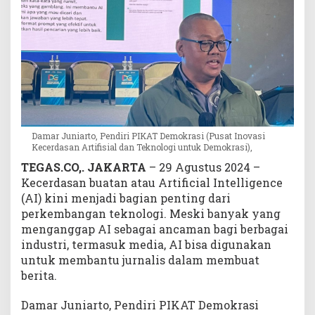
a
m
a
n
,
M
e
d
i
Damar Juniarto, Pendiri PIKAT Demokrasi (Pusat Inovasi
a
Kecerdasan Artifisial dan Teknologi untuk Demokrasi),
P
TEGAS.CO,. JAKARTA
– 29 Agustus 2024 –
e
Kecerdasan buatan atau Artificial Intelligence
r
l
(AI) kini menjadi bagian penting dari
u
perkembangan teknologi. Meski banyak yang
M
menganggap AI sebagai ancaman bagi berbagai
a
industri, termasuk media, AI bisa digunakan
n
untuk membantu jurnalis dalam membuat
f
berita.
a
a
Damar Juniarto, Pendiri PIKAT Demokrasi
t