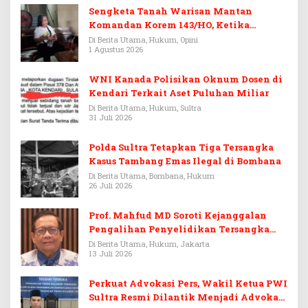
Sengketa Tanah Warisan Mantan
Komandan Korem 143/HO, Ketika
Warisan Menjadi Arena Pemerasan
Di Berita Utama, Hukum, Opini
1 Agustus 2026
WNI Kanada Polisikan Oknum Dosen di
Kendari Terkait Aset Puluhan Miliar
Di Berita Utama, Hukum, Sultra
31 Juli 2026
Polda Sultra Tetapkan Tiga Tersangka
Kasus Tambang Emas Ilegal di Bombana
Di Berita Utama, Bombana, Hukum
26 Juli 2026
Prof. Mahfud MD Soroti Kejanggalan
Pengalihan Penyelidikan Tersangka
Febrie Adriansyah
Di Berita Utama, Hukum, Jakarta
13 Juli 2026
Perkuat Advokasi Pers, Wakil Ketua PWI
Sultra Resmi Dilantik Menjadi Advokat