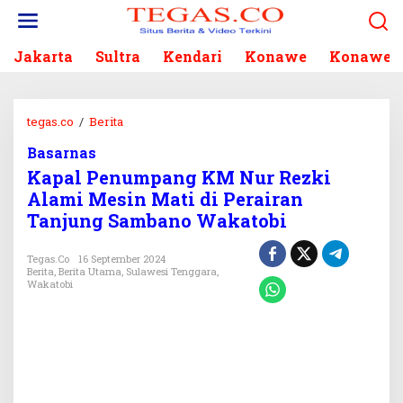
L
e
w
Jakarta
Sultra
Kendari
Konawe
Konawe S
a
t
i
k
tegas.co
/
Berita
K
e
a
k
Basarnas
p
o
Kapal Penumpang KM Nur Rezki
a
n
l
Alami Mesin Mati di Perairan
t
P
Tanjung Sambano Wakatobi
e
e
n
n
Tegas.co
16 September 2024
u
Berita
,
Berita Utama
,
Sulawesi Tenggara
,
m
Wakatobi
p
a
n
g
K
M