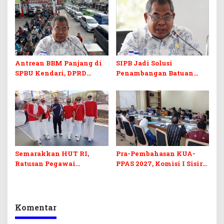
Kuliah Gratis
Digital
Antrean BBM Panjang di
SIPB Jadi Solusi
SPBU Kendari, DPRD
Penambangan Batuan
Sultra Duga Sistem
Komoditas ex-Golongan C
Barcode Curang
di Sultra
Semarakkan HUT RI,
Pra-Pembahasan KUA-
Ratusan Pegawai
PPAS 2027, Komisi I Sisir
Sekretariat DPRD Sultra
Program Prioritas
Ikuti Lomba Bola Gotong
Berkelanjutan
Komentar