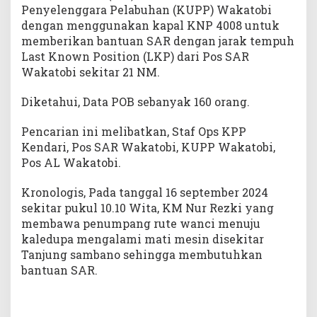
o
Penyelenggara Pelabuhan (KUPP) Wakatobi
W
dengan menggunakan kapal KNP 4008 untuk
a
memberikan bantuan SAR dengan jarak tempuh
k
Last Known Position (LKP) dari Pos SAR
a
Wakatobi sekitar 21 NM.
t
o
Diketahui, Data POB sebanyak 160 orang.
b
i
Pencarian ini melibatkan, Staf Ops KPP
Kendari, Pos SAR Wakatobi, KUPP Wakatobi,
Pos AL Wakatobi.
Kronologis, Pada tanggal 16 september 2024
sekitar pukul 10.10 Wita, KM Nur Rezki yang
membawa penumpang rute wanci menuju
kaledupa mengalami mati mesin disekitar
Tanjung sambano sehingga membutuhkan
bantuan SAR.