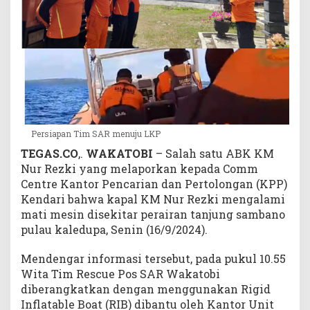
i
P
e
r
a
i
r
a
n
Persiapan Tim SAR menuju LKP
T
a
TEGAS.CO
,.
WAKATOBI
– Salah satu ABK KM
n
Nur Rezki yang melaporkan kepada Comm
j
Centre Kantor Pencarian dan Pertolongan (KPP)
u
Kendari bahwa kapal KM Nur Rezki mengalami
n
mati mesin disekitar perairan tanjung sambano
g
pulau kaledupa, Senin (16/9/2024).
S
a
Mendengar informasi tersebut, pada pukul 10.55
m
Wita Tim Rescue Pos SAR Wakatobi
b
diberangkatkan dengan menggunakan Rigid
a
Inflatable Boat (RIB) dibantu oleh Kantor Unit
n