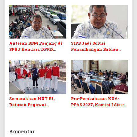
Prodi Baru dan Program
Skill dan Sertifikasi di Era
Kuliah Gratis
Digital
Antrean BBM Panjang di
SIPB Jadi Solusi
SPBU Kendari, DPRD
Penambangan Batuan
Sultra Duga Sistem
Komoditas ex-Golongan C
Barcode Curang
di Sultra
Semarakkan HUT RI,
Pra-Pembahasan KUA-
Ratusan Pegawai
PPAS 2027, Komisi I Sisir
Sekretariat DPRD Sultra
Program Prioritas
Ikuti Lomba Bola Gotong
Berkelanjutan
Komentar