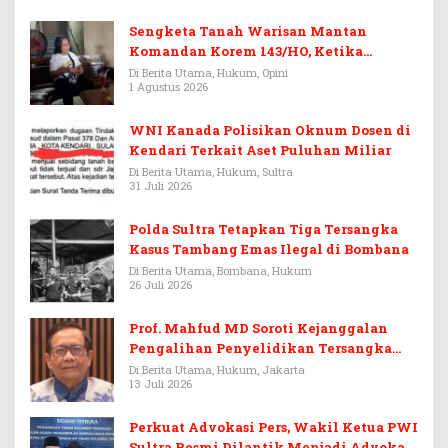
Sengketa Tanah Warisan Mantan
Komandan Korem 143/HO, Ketika
Warisan Menjadi Arena Pemerasan
Di Berita Utama, Hukum, Opini
1 Agustus 2026
WNI Kanada Polisikan Oknum Dosen di
Kendari Terkait Aset Puluhan Miliar
Di Berita Utama, Hukum, Sultra
31 Juli 2026
Polda Sultra Tetapkan Tiga Tersangka
Kasus Tambang Emas Ilegal di Bombana
Di Berita Utama, Bombana, Hukum
26 Juli 2026
Prof. Mahfud MD Soroti Kejanggalan
Pengalihan Penyelidikan Tersangka
Febrie Adriansyah
Di Berita Utama, Hukum, Jakarta
13 Juli 2026
Perkuat Advokasi Pers, Wakil Ketua PWI
Sultra Resmi Dilantik Menjadi Advokat