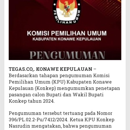
e
p
2
0
2
4
,
I
n
i
D
TEGAS.CO,.
KONAWE KEPULAUAN
–
a
Berdasarkan tahapan pengumuman Komisi
f
t
Pemilihan Umum (KPU) Kabupaten Konawe
a
Kepulauan (Konkep) mengumumkan penetapan
r
pasangan calon Bupati dan Wakil Bupati
n
Konkep tahun 2024.
y
a
Pengumuman tersebut tertuang pada Nomor
396/PL.02.2-Pu/7412/2024. Ketua KPU Konkep
Nasrudin mengatakan, bahwa pengumuman