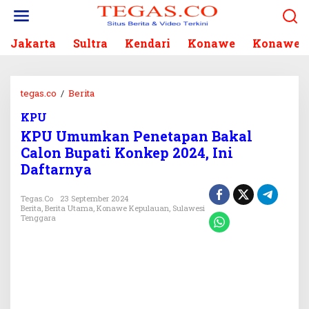
L
e
w
Jakarta
Sultra
Kendari
Konawe
Konawe S
a
t
i
k
tegas.co
/
Berita
K
e
P
k
KPU
U
o
KPU Umumkan Penetapan Bakal
U
n
m
Calon Bupati Konkep 2024, Ini
t
u
Daftarnya
e
m
n
k
Tegas.co
23 September 2024
a
Berita
,
Berita Utama
,
Konawe Kepulauan
,
Sulawesi
n
Tenggara
P
e
n
e
t
a