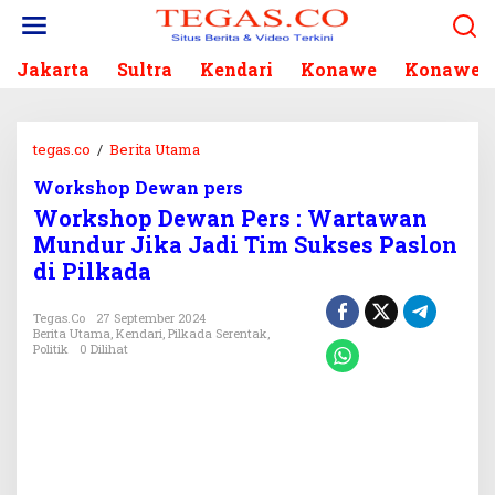
L
e
w
Jakarta
Sultra
Kendari
Konawe
Konawe S
a
t
i
k
tegas.co
/
Berita Utama
W
e
o
k
Workshop Dewan pers
r
o
Workshop Dewan Pers : Wartawan
k
n
s
Mundur Jika Jadi Tim Sukses Paslon
t
h
di Pilkada
e
o
n
p
Tegas.co
27 September 2024
D
Berita Utama
,
Kendari
,
Pilkada Serentak
,
e
Politik
0 Dilihat
w
a
n
P
e
r