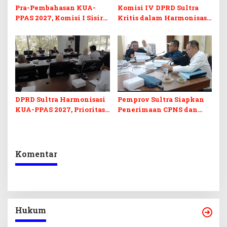
Pra-Pembahasan KUA-
Komisi IV DPRD Sultra
PPAS 2027, Komisi I Sisir
Kritis dalam Harmonisasi
Program Prioritas
KUA-PPAS 2027 dan
Berkelanjutan
Perubahan APBD 2026
DPRD Sultra Harmonisasi
Pemprov Sultra Siapkan
KUA-PPAS 2027, Prioritas
Penerimaan CPNS dan
Pendidikan, Kebudayaan,
PPPK 2027, DPRD Sultra
dan Pelunasan Utang
Desak Formasi Disabilitas
Infrastruktur
Komentar
Hukum