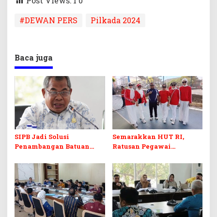
Post Views: 1
0
#DEWAN PERS
Pilkada 2024
Baca juga
SIPB Jadi Solusi
Semarakkan HUT RI,
Penambangan Batuan
Ratusan Pegawai
Komoditas ex-Golongan C
Sekretariat DPRD Sultra
di Sultra
Ikuti Lomba Bola Gotong