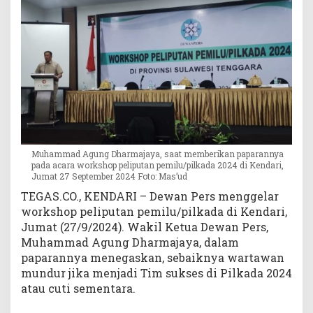
i
T
i
m
S
u
k
s
e
s
P
Muhammad Agung Dharmajaya, saat memberikan paparannya
pada acara workshop peliputan pemilu/pilkada 2024 di Kendari,
a
Jumat 27 September 2024 Foto: Mas’ud
s
TEGAS.CO., KENDARI – Dewan Pers menggelar
l
o
workshop peliputan pemilu/pilkada di Kendari,
n
Jumat (27/9/2024). Wakil Ketua Dewan Pers,
d
Muhammad Agung Dharmajaya, dalam
i
paparannya menegaskan, sebaiknya wartawan
P
mundur jika menjadi Tim sukses di Pilkada 2024
i
atau cuti sementara.
l
k